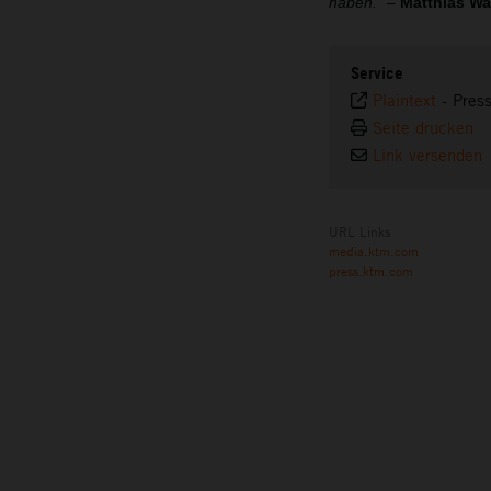
haben.“
–
Matthias Wal
Service
Plaintext
-
Pres
Seite drucken
Link versenden
URL Links
media.ktm.com
press.ktm.com