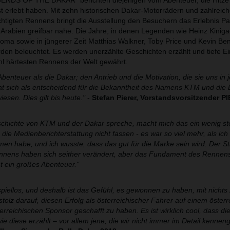
EGENDS OF THE DAKAR" berichten diejenigen vom Abenteuer, die Hitze 
t erlebt haben. Mit zehn historischen Dakar-Motorrädern und zahlreic
chtigten Rennens bringt die Ausstellung den Besuchern das Erlebnis Pa
rabien greifbar nahe. Die Jahre, in denen Legenden wie Heinz Kiniga
oma sowie in jüngerer Zeit Matthias Walkner, Toby Price und Kevin Be
den beleuchtet. Es werden unerzählte Geschichten erzählt und tiefe Ein
l härtesten Rennens der Welt gewährt.
Abenteuer als die Dakar; den Antrieb und die Motivation, die sie uns in 
t sich als entscheidend für die Bekanntheit des Namens KTM und die 
esen. Dies gilt bis heute."
-
Stefan Pierer, Vorstandsvorsitzender P
chichte von KTM und der Dakar spreche, macht mich das ein wenig stol
 die Medienberichterstattung nicht fassen - es war so viel mehr, als ich
en habe, und ich wusste, dass das gut für die Marke sein wird. Der Sti
ennens haben sich seither verändert, aber das Fundament des Rennens
st ein großes Abenteuer."
piellos, und deshalb ist das Gefühl, es gewonnen zu haben, mit nichts
 stolz darauf, diesen Erfolg als österreichischer Fahrer auf einem öster
erreichischen Sponsor geschafft zu haben. Es ist wirklich cool, dass d
e diese erzählt – vor allem jene, die wir nicht immer im Detail kenneng