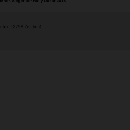
kner, Sieger der Rally Dakar 2018
setext (2798 Zeichen)