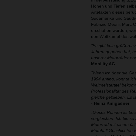
In der Ausstellung „L
Höhen und Tiefen selbs
Artefakten dieses berü
Südamerika und Saudi-A
Fabrizio Meoni, Marc C
erschaffen wurden, wer
den Wettkampf des woh
"Es gibt kein größeres 
Jahren gegeben hat, ha
unserer Motorräder erwi
Mobility AG
"Wenn ich über die Ges
1994 anfing, konnte ich
Weltmeistertitel bekomm
Professionalität des R
gleiche geblieben. Es i
- Heinz Kinigadner
„Dieses Rennen ist beis
vergleichen. Ich bin so
Motorrad mit einem öst
Motohall Geschichten wi