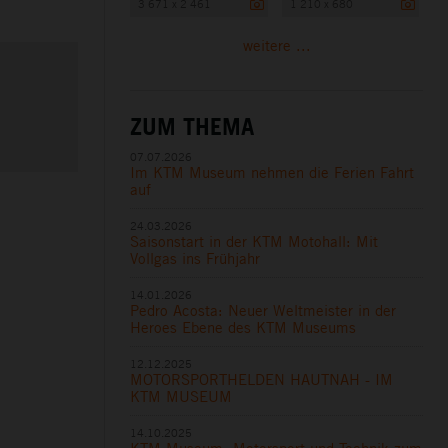
3 671 x 2 461
1 210 x 680
weitere ...
ZUM THEMA
07.07.2026
Im KTM Museum nehmen die Ferien Fahrt
auf
24.03.2026
Saisonstart in der KTM Motohall: Mit
Vollgas ins Frühjahr
14.01.2026
Pedro Acosta: Neuer Weltmeister in der
Heroes Ebene des KTM Museums
12.12.2025
MOTORSPORTHELDEN HAUTNAH - IM
KTM MUSEUM
14.10.2025