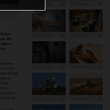
4 000 x 2 667
6 000 x 4 000
 Rallye
6 000 x 4 000
6 000 x 4 000
die mit
 dieser
 in
utauchen -
6 000 x 4 000
5 000 x 3 333
inem nicht
hsten Biwak
ifache
rfolg
brizio
getrennt -
einmal die
3 328 x 2 216
8 000 x 5 333