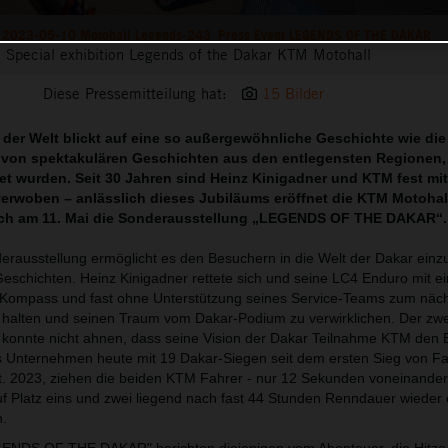
2023-05-10 Motohall Legends-243_Press Event LEGENDS OF THE DAKAR
Special exhibition Legends of the Dakar KTM Motohall
Diese Pressemitteilung hat:
15 Bilder
der Welt blickt auf eine so außergewöhnliche Geschichte wie die
gt von spektakulären Geschichten aus den entlegensten Regionen, 
et wurden.
Seit 30 Jahren sind Heinz Kinigadner und KTM fest mit
verwoben – anlässlich dieses Jubiläums eröffnet die KTM Motohall
eich am 11. Mai die Sonderausstellung „LEGENDS OF THE DAKAR“.
rausstellung ermöglicht es den Besuchern in die Welt der Dakar einz
Geschichten. Heinz Kinigadner rettete sich und seine LC4 Enduro mit e
 Kompass und fast ohne Unterstützung seines Service-Teams zum näc
alten und seinen Traum vom Dakar-Podium zu verwirklichen. Der zwe
konnte nicht ahnen, dass seine Vision der Dakar Teilnahme KTM den E
 Unternehmen heute mit 19 Dakar-Siegen seit dem ersten Sieg von Fa
. 2023, ziehen die beiden KTM Fahrer - nur 12 Sekunden voneinander 
auf Platz eins und zwei liegend nach fast 44 Stunden Renndauer wieder 
h.