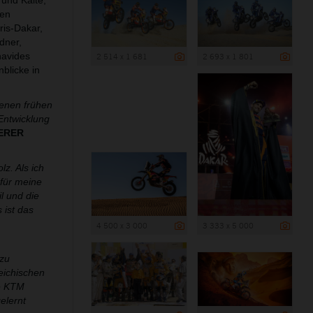
und Kälte,
hen
ris-Dakar,
dner,
navides
2 514 x 1 681
2 693 x 1 801
blicke in
jenen frühen
Entwicklung
IERER
z. Als ich
 für meine
l und die
 ist das
4 500 x 3 000
3 333 x 5 000
 zu
reichischen
ie KTM
elernt