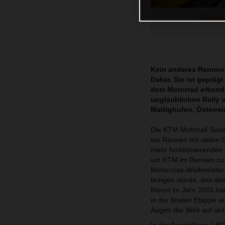
520153_
Kein anderes Rennen 
Dakar. Sie ist geprä
dem Motorrad erkund
unglaublichen Rally 
Mattighofen, Österr
Die KTM Motohall Sonde
ein Rennen mit vielen 
mehr funktionierenden
um KTM im Rennen zu h
Motocross-Weltmeister 
bringen würde, den das
Meoni im Jahr 2001 hat
in der finalen Etappe 
Augen der Welt auf sic