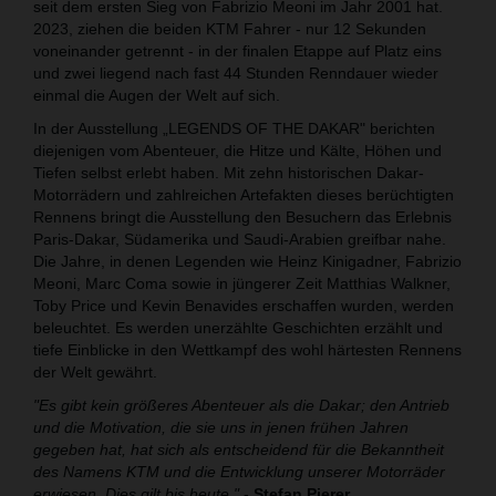
seit dem ersten Sieg von Fabrizio Meoni im Jahr 2001 hat.
2023, ziehen die beiden KTM Fahrer - nur 12 Sekunden
voneinander getrennt - in der finalen Etappe auf Platz eins
und zwei liegend nach fast 44 Stunden Renndauer wieder
einmal die Augen der Welt auf sich.
In der Ausstellung „LEGENDS OF THE DAKAR" berichten
diejenigen vom Abenteuer, die Hitze und Kälte, Höhen und
Tiefen selbst erlebt haben. Mit zehn historischen Dakar-
Motorrädern und zahlreichen Artefakten dieses berüchtigten
Rennens bringt die Ausstellung den Besuchern das Erlebnis
Paris-Dakar, Südamerika und Saudi-Arabien greifbar nahe.
Die Jahre, in denen Legenden wie Heinz Kinigadner, Fabrizio
Meoni, Marc Coma sowie in jüngerer Zeit Matthias Walkner,
Toby Price und Kevin Benavides erschaffen wurden, werden
beleuchtet. Es werden unerzählte Geschichten erzählt und
tiefe Einblicke in den Wettkampf des wohl härtesten Rennens
der Welt gewährt.
"Es gibt kein größeres Abenteuer als die Dakar; den Antrieb
und die Motivation, die sie uns in jenen frühen Jahren
gegeben hat, hat sich als entscheidend für die Bekanntheit
des Namens KTM und die Entwicklung unserer Motorräder
erwiesen. Dies gilt bis heute."
-
Stefan Pierer,