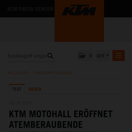
KTM PRESS CENTER
0
GER
PRESSEMITTEILUNGEN
MELDUNGEN
/
PRESSEMITTEILUNGEN
KTM MOTOHALL
TEXT
BILDER
MEDIA
DAS UNTERNEHMEN
10.05.2023
KTM MOTOHALL ERÖFFNET
ATEMBERAUBENDE