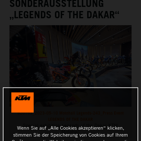
SONDERAUSSTELLUNG
„LEGENDS OF THE DAKAR“
520153_2023-05-10 Motohall Legends-243_Press Event
LEGENDS OF THE DAKAR
Special exhibition Legends of the Dakar KTM
Wenn Sie auf „Alle Cookies akzeptieren“ klicken,
Motohall
stimmen Sie der Speicherung von Cookies auf Ihrem