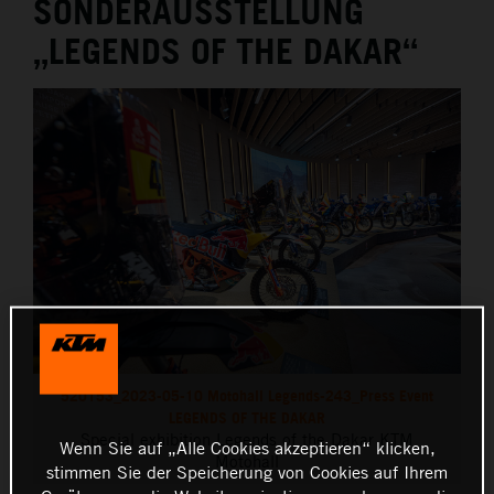
SONDERAUSSTELLUNG
„LEGENDS OF THE DAKAR“
520153_2023-05-10 Motohall Legends-243_Press Event
LEGENDS OF THE DAKAR
Special exhibition Legends of the Dakar KTM
Wenn Sie auf „Alle Cookies akzeptieren“ klicken,
Motohall
stimmen Sie der Speicherung von Cookies auf Ihrem