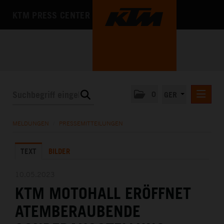
KTM PRESS CENTER
0
GER
PRESSEMITTEILUNGEN
MELDUNGEN
/
PRESSEMITTEILUNGEN
KTM MOTOHALL
TEXT
BILDER
MEDIA
DAS UNTERNEHMEN
10.05.2023
KTM MOTOHALL ERÖFFNET
ATEMBERAUBENDE