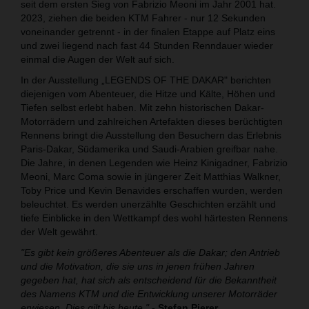
seit dem ersten Sieg von Fabrizio Meoni im Jahr 2001 hat.
2023, ziehen die beiden KTM Fahrer - nur 12 Sekunden
voneinander getrennt - in der finalen Etappe auf Platz eins
und zwei liegend nach fast 44 Stunden Renndauer wieder
einmal die Augen der Welt auf sich.
In der Ausstellung „LEGENDS OF THE DAKAR" berichten
diejenigen vom Abenteuer, die Hitze und Kälte, Höhen und
Tiefen selbst erlebt haben. Mit zehn historischen Dakar-
Motorrädern und zahlreichen Artefakten dieses berüchtigten
Rennens bringt die Ausstellung den Besuchern das Erlebnis
Paris-Dakar, Südamerika und Saudi-Arabien greifbar nahe.
Die Jahre, in denen Legenden wie Heinz Kinigadner, Fabrizio
Meoni, Marc Coma sowie in jüngerer Zeit Matthias Walkner,
Toby Price und Kevin Benavides erschaffen wurden, werden
beleuchtet. Es werden unerzählte Geschichten erzählt und
tiefe Einblicke in den Wettkampf des wohl härtesten Rennens
der Welt gewährt.
"Es gibt kein größeres Abenteuer als die Dakar; den Antrieb
und die Motivation, die sie uns in jenen frühen Jahren
gegeben hat, hat sich als entscheidend für die Bekanntheit
des Namens KTM und die Entwicklung unserer Motorräder
erwiesen. Dies gilt bis heute."
-
Stefan Pierer,