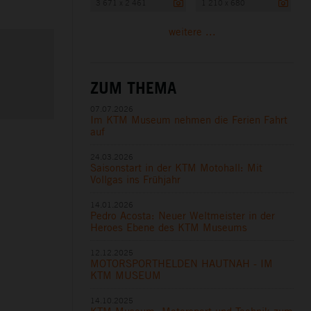
3 671 x 2 461
1 210 x 680
weitere ...
ZUM THEMA
07.07.2026
Im KTM Museum nehmen die Ferien Fahrt
auf
24.03.2026
Saisonstart in der KTM Motohall: Mit
Vollgas ins Frühjahr
14.01.2026
Pedro Acosta: Neuer Weltmeister in der
Heroes Ebene des KTM Museums
12.12.2025
MOTORSPORTHELDEN HAUTNAH - IM
KTM MUSEUM
14.10.2025