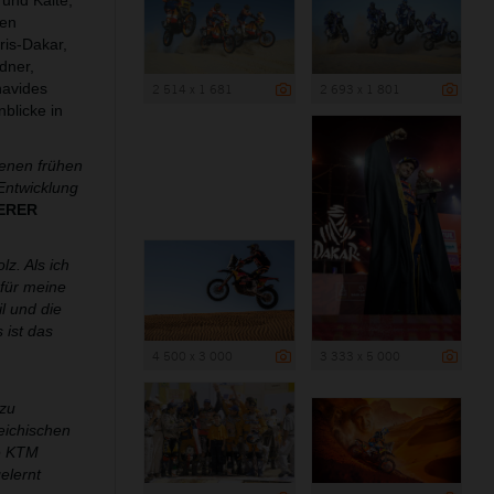
und Kälte,
hen
ris-Dakar,
dner,
navides
2 514 x 1 681
2 693 x 1 801
blicke in
jenen frühen
Entwicklung
IERER
z. Als ich
 für meine
l und die
 ist das
4 500 x 3 000
3 333 x 5 000
 zu
reichischen
ie KTM
elernt