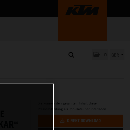
0
GER
Sie können den gesamten Inhalt dieser
Pressemitteilung als .zip-Datei herunterladen:
E
DIREKT-DOWNLOAD
KAR“