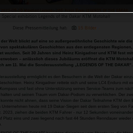
2023-05-10 Motohall Legends-243_Press Event LEGENDS OF THE DAKAR
Special exhibition Legends of the Dakar KTM Motohall
Diese Pressemitteilung hat:
15 Bilder
der Welt blickt auf eine so außergewöhnliche Geschichte wie die
gt von spektakulären Geschichten aus den entlegensten Regionen, 
et wurden.
Seit 30 Jahren sind Heinz Kinigadner und KTM fest mit
verwoben – anlässlich dieses Jubiläums eröffnet die KTM Motohall
eich am 11. Mai die Sonderausstellung „LEGENDS OF THE DAKAR“.
rausstellung ermöglicht es den Besuchern in die Welt der Dakar einz
Geschichten. Heinz Kinigadner rettete sich und seine LC4 Enduro mit e
 Kompass und fast ohne Unterstützung seines Service-Teams zum näc
alten und seinen Traum vom Dakar-Podium zu verwirklichen. Der zwe
konnte nicht ahnen, dass seine Vision der Dakar Teilnahme KTM den E
 Unternehmen heute mit 19 Dakar-Siegen seit dem ersten Sieg von Fa
. 2023, ziehen die beiden KTM Fahrer - nur 12 Sekunden voneinander 
auf Platz eins und zwei liegend nach fast 44 Stunden Renndauer wieder 
h.