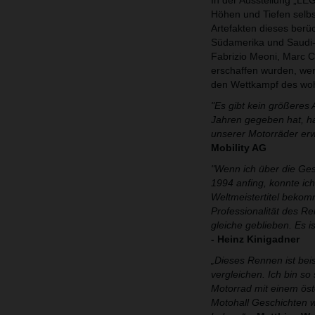
In der Ausstellung „L
Höhen und Tiefen selbs
Artefakten dieses berü
Südamerika und Saudi-A
Fabrizio Meoni, Marc C
erschaffen wurden, wer
den Wettkampf des woh
"Es gibt kein größeres 
Jahren gegeben hat, ha
unserer Motorräder erwi
Mobility AG
"Wenn ich über die Ges
1994 anfing, konnte ich
Weltmeistertitel bekomm
Professionalität des R
gleiche geblieben. Es i
- Heinz Kinigadner
„Dieses Rennen ist beis
vergleichen. Ich bin so
Motorrad mit einem öst
Motohall Geschichten wi