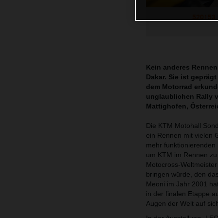
520153_
Kein anderes Rennen 
Dakar. Sie ist geprä
dem Motorrad erkund
unglaublichen Rally 
Mattighofen, Österr
Die KTM Motohall Sonde
ein Rennen mit vielen 
mehr funktionierenden
um KTM im Rennen zu h
Motocross-Weltmeister 
bringen würde, den das
Meoni im Jahr 2001 hat
in der finalen Etappe 
Augen der Welt auf sic