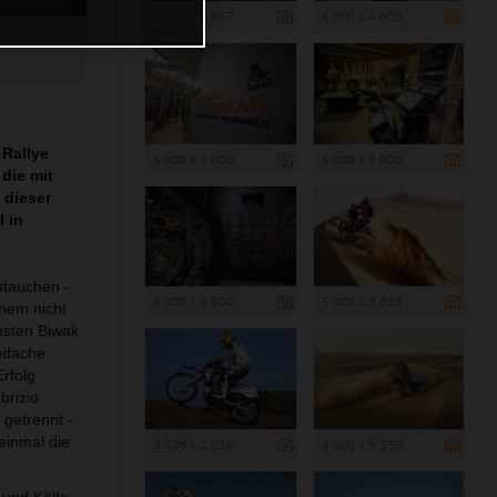
4 000 x 2 667
6 000 x 4 000
 Rallye
6 000 x 4 000
6 000 x 4 000
die mit
 dieser
 in
utauchen -
6 000 x 4 000
5 000 x 3 333
inem nicht
hsten Biwak
ifache
rfolg
brizio
getrennt -
einmal die
3 328 x 2 216
8 000 x 5 333