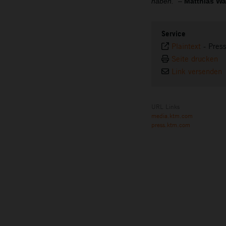
haben.“
–
Matthias Wal
Service
Plaintext
-
Pres
Seite drucken
Link versenden
URL Links
media.ktm.com
press.ktm.com