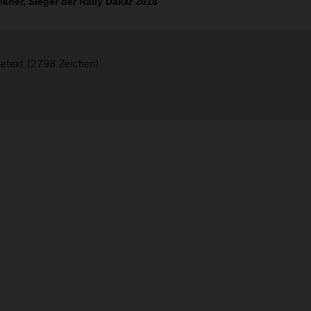
kner, Sieger der Rally Dakar 2018
setext (2798 Zeichen)