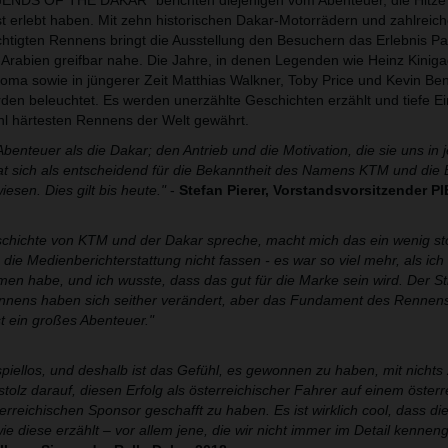
EGENDS OF THE DAKAR" berichten diejenigen vom Abenteuer, die Hitze 
t erlebt haben. Mit zehn historischen Dakar-Motorrädern und zahlreic
chtigten Rennens bringt die Ausstellung den Besuchern das Erlebnis Pa
rabien greifbar nahe. Die Jahre, in denen Legenden wie Heinz Kiniga
oma sowie in jüngerer Zeit Matthias Walkner, Toby Price und Kevin Be
den beleuchtet. Es werden unerzählte Geschichten erzählt und tiefe Ein
l härtesten Rennens der Welt gewährt.
Abenteuer als die Dakar; den Antrieb und die Motivation, die sie uns in 
t sich als entscheidend für die Bekanntheit des Namens KTM und die 
esen. Dies gilt bis heute."
-
Stefan Pierer, Vorstandsvorsitzender P
chichte von KTM und der Dakar spreche, macht mich das ein wenig stol
 die Medienberichterstattung nicht fassen - es war so viel mehr, als ich
en habe, und ich wusste, dass das gut für die Marke sein wird. Der Sti
ennens haben sich seither verändert, aber das Fundament des Rennens
st ein großes Abenteuer."
piellos, und deshalb ist das Gefühl, es gewonnen zu haben, mit nichts
 stolz darauf, diesen Erfolg als österreichischer Fahrer auf einem öster
erreichischen Sponsor geschafft zu haben. Es ist wirklich cool, dass d
e diese erzählt – vor allem jene, die wir nicht immer im Detail kenneng