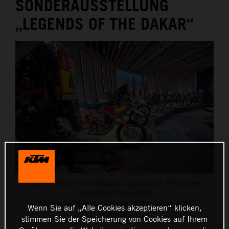
SONDERAUSSTELLUNG
„LEGENDS OF THE DAKAR“
520153_2023-05-10 Motohall Legends-243_Press Event
LEGENDS OF THE DAKAR
Special exhibition Legends of the Dakar KTM
Wenn Sie auf „Alle Cookies akzeptieren“ klicken,
Motohall
stimmen Sie der Speicherung von Cookies auf Ihrem