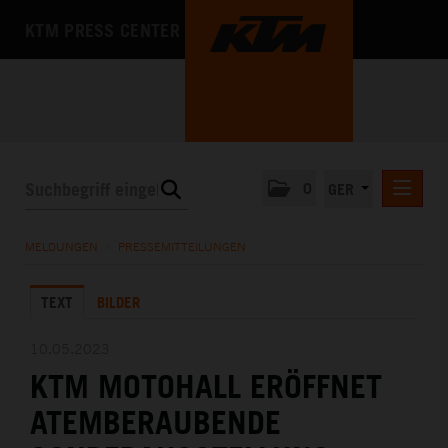
KTM PRESS CENTER
0
GER
PRESSEMITTEILUNGEN
MELDUNGEN
/
PRESSEMITTEILUNGEN
KTM MOTOHALL
TEXT
BILDER
MEDIA
DAS UNTERNEHMEN
10.05.2023
KTM MOTOHALL ERÖFFNET
ATEMBERAUBENDE