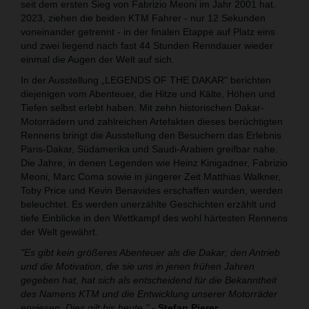
seit dem ersten Sieg von Fabrizio Meoni im Jahr 2001 hat.
2023, ziehen die beiden KTM Fahrer - nur 12 Sekunden
voneinander getrennt - in der finalen Etappe auf Platz eins
und zwei liegend nach fast 44 Stunden Renndauer wieder
einmal die Augen der Welt auf sich.
In der Ausstellung „LEGENDS OF THE DAKAR" berichten
diejenigen vom Abenteuer, die Hitze und Kälte, Höhen und
Tiefen selbst erlebt haben. Mit zehn historischen Dakar-
Motorrädern und zahlreichen Artefakten dieses berüchtigten
Rennens bringt die Ausstellung den Besuchern das Erlebnis
Paris-Dakar, Südamerika und Saudi-Arabien greifbar nahe.
Die Jahre, in denen Legenden wie Heinz Kinigadner, Fabrizio
Meoni, Marc Coma sowie in jüngerer Zeit Matthias Walkner,
Toby Price und Kevin Benavides erschaffen wurden, werden
beleuchtet. Es werden unerzählte Geschichten erzählt und
tiefe Einblicke in den Wettkampf des wohl härtesten Rennens
der Welt gewährt.
"Es gibt kein größeres Abenteuer als die Dakar; den Antrieb
und die Motivation, die sie uns in jenen frühen Jahren
gegeben hat, hat sich als entscheidend für die Bekanntheit
des Namens KTM und die Entwicklung unserer Motorräder
erwiesen. Dies gilt bis heute."
-
Stefan Pierer,