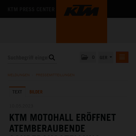
KTM PRESS CENTER
0
GER
PRESSEMITTEILUNGEN
MELDUNGEN
/
PRESSEMITTEILUNGEN
KTM MOTOHALL
TEXT
BILDER
MEDIA
DAS UNTERNEHMEN
10.05.2023
KTM MOTOHALL ERÖFFNET
ATEMBERAUBENDE