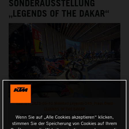
SONDERAUSSTELLUNG
„LEGENDS OF THE DAKAR“
520153_2023-05-10 Motohall Legends-243_Press Event
LEGENDS OF THE DAKAR
Special exhibition Legends of the Dakar KTM
Wenn Sie auf „Alle Cookies akzeptieren“ klicken,
Motohall
stimmen Sie der Speicherung von Cookies auf Ihrem