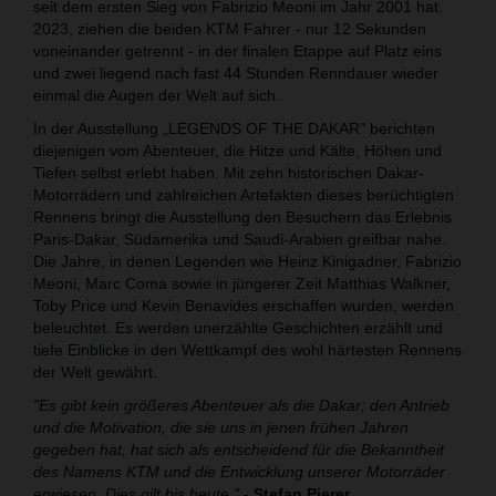
seit dem ersten Sieg von Fabrizio Meoni im Jahr 2001 hat.
2023, ziehen die beiden KTM Fahrer - nur 12 Sekunden
voneinander getrennt - in der finalen Etappe auf Platz eins
und zwei liegend nach fast 44 Stunden Renndauer wieder
einmal die Augen der Welt auf sich.
In der Ausstellung „LEGENDS OF THE DAKAR" berichten
diejenigen vom Abenteuer, die Hitze und Kälte, Höhen und
Tiefen selbst erlebt haben. Mit zehn historischen Dakar-
Motorrädern und zahlreichen Artefakten dieses berüchtigten
Rennens bringt die Ausstellung den Besuchern das Erlebnis
Paris-Dakar, Südamerika und Saudi-Arabien greifbar nahe.
Die Jahre, in denen Legenden wie Heinz Kinigadner, Fabrizio
Meoni, Marc Coma sowie in jüngerer Zeit Matthias Walkner,
Toby Price und Kevin Benavides erschaffen wurden, werden
beleuchtet. Es werden unerzählte Geschichten erzählt und
tiefe Einblicke in den Wettkampf des wohl härtesten Rennens
der Welt gewährt.
"Es gibt kein größeres Abenteuer als die Dakar; den Antrieb
und die Motivation, die sie uns in jenen frühen Jahren
gegeben hat, hat sich als entscheidend für die Bekanntheit
des Namens KTM und die Entwicklung unserer Motorräder
erwiesen. Dies gilt bis heute."
-
Stefan Pierer,