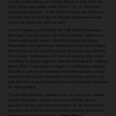
seit dem ersten Sieg von Fabrizio Meoni im Jahr 2001 hat.
2023, ziehen die beiden KTM Fahrer - nur 12 Sekunden
voneinander getrennt - in der finalen Etappe auf Platz eins
und zwei liegend nach fast 44 Stunden Renndauer wieder
einmal die Augen der Welt auf sich.
In der Ausstellung „LEGENDS OF THE DAKAR" berichten
diejenigen vom Abenteuer, die Hitze und Kälte, Höhen und
Tiefen selbst erlebt haben. Mit zehn historischen Dakar-
Motorrädern und zahlreichen Artefakten dieses berüchtigten
Rennens bringt die Ausstellung den Besuchern das Erlebnis
Paris-Dakar, Südamerika und Saudi-Arabien greifbar nahe.
Die Jahre, in denen Legenden wie Heinz Kinigadner, Fabrizio
Meoni, Marc Coma sowie in jüngerer Zeit Matthias Walkner,
Toby Price und Kevin Benavides erschaffen wurden, werden
beleuchtet. Es werden unerzählte Geschichten erzählt und
tiefe Einblicke in den Wettkampf des wohl härtesten Rennens
der Welt gewährt.
"Es gibt kein größeres Abenteuer als die Dakar; den Antrieb
und die Motivation, die sie uns in jenen frühen Jahren
gegeben hat, hat sich als entscheidend für die Bekanntheit
des Namens KTM und die Entwicklung unserer Motorräder
erwiesen. Dies gilt bis heute."
-
Stefan Pierer,