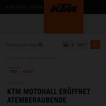
KTM PRESS CENTER
0
GER
PRESSEMITTEILUNGEN
MELDUNGEN
/
PRESSEMITTEILUNGEN
KTM MOTOHALL
TEXT
BILDER
MEDIA
DAS UNTERNEHMEN
10.05.2023
KTM MOTOHALL ERÖFFNET
ATEMBERAUBENDE