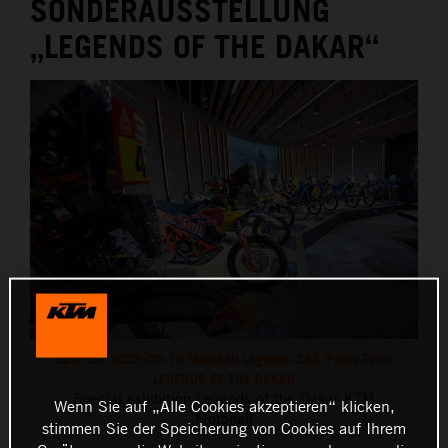
SONDERAUSSTELLUNG
„LEGENDS OF THE DAKAR“
520153_2023-05-10 Motohall Legends-243_Press Event
LEGENDS OF THE DAKAR
Special exhibition Legends of the Dakar KTM
Wenn Sie auf „Alle Cookies akzeptieren“ klicken,
Motohall
stimmen Sie der Speicherung von Cookies auf Ihrem