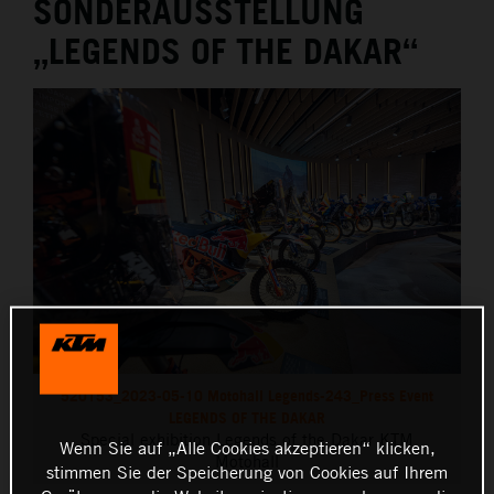
SONDERAUSSTELLUNG
„LEGENDS OF THE DAKAR“
520153_2023-05-10 Motohall Legends-243_Press Event
LEGENDS OF THE DAKAR
Special exhibition Legends of the Dakar KTM
Wenn Sie auf „Alle Cookies akzeptieren“ klicken,
Motohall
stimmen Sie der Speicherung von Cookies auf Ihrem