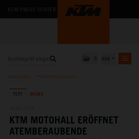
KTM PRESS CENTER
0
GER
PRESSEMITTEILUNGEN
MELDUNGEN
/
PRESSEMITTEILUNGEN
KTM MOTOHALL
TEXT
BILDER
MEDIA
DAS UNTERNEHMEN
10.05.2023
KTM MOTOHALL ERÖFFNET
ATEMBERAUBENDE