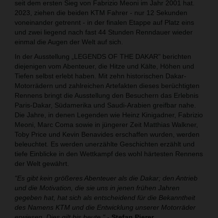
seit dem ersten Sieg von Fabrizio Meoni im Jahr 2001 hat.
2023, ziehen die beiden KTM Fahrer - nur 12 Sekunden
voneinander getrennt - in der finalen Etappe auf Platz eins
und zwei liegend nach fast 44 Stunden Renndauer wieder
einmal die Augen der Welt auf sich.
In der Ausstellung „LEGENDS OF THE DAKAR" berichten
diejenigen vom Abenteuer, die Hitze und Kälte, Höhen und
Tiefen selbst erlebt haben. Mit zehn historischen Dakar-
Motorrädern und zahlreichen Artefakten dieses berüchtigten
Rennens bringt die Ausstellung den Besuchern das Erlebnis
Paris-Dakar, Südamerika und Saudi-Arabien greifbar nahe.
Die Jahre, in denen Legenden wie Heinz Kinigadner, Fabrizio
Meoni, Marc Coma sowie in jüngerer Zeit Matthias Walkner,
Toby Price und Kevin Benavides erschaffen wurden, werden
beleuchtet. Es werden unerzählte Geschichten erzählt und
tiefe Einblicke in den Wettkampf des wohl härtesten Rennens
der Welt gewährt.
"Es gibt kein größeres Abenteuer als die Dakar; den Antrieb
und die Motivation, die sie uns in jenen frühen Jahren
gegeben hat, hat sich als entscheidend für die Bekanntheit
des Namens KTM und die Entwicklung unserer Motorräder
erwiesen. Dies gilt bis heute."
-
Stefan Pierer,