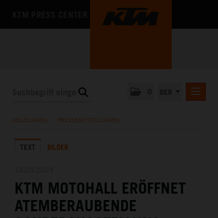
KTM PRESS CENTER
0
GER
PRESSEMITTEILUNGEN
MELDUNGEN
/
PRESSEMITTEILUNGEN
KTM MOTOHALL
TEXT
BILDER
MEDIA
DAS UNTERNEHMEN
10.05.2023
KTM MOTOHALL ERÖFFNET
ATEMBERAUBENDE