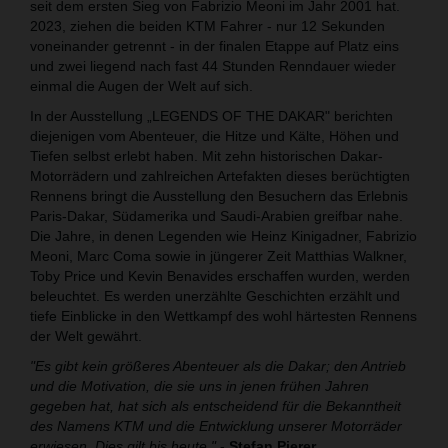
seit dem ersten Sieg von Fabrizio Meoni im Jahr 2001 hat.
2023, ziehen die beiden KTM Fahrer - nur 12 Sekunden
voneinander getrennt - in der finalen Etappe auf Platz eins
und zwei liegend nach fast 44 Stunden Renndauer wieder
einmal die Augen der Welt auf sich.
In der Ausstellung „LEGENDS OF THE DAKAR" berichten
diejenigen vom Abenteuer, die Hitze und Kälte, Höhen und
Tiefen selbst erlebt haben. Mit zehn historischen Dakar-
Motorrädern und zahlreichen Artefakten dieses berüchtigten
Rennens bringt die Ausstellung den Besuchern das Erlebnis
Paris-Dakar, Südamerika und Saudi-Arabien greifbar nahe.
Die Jahre, in denen Legenden wie Heinz Kinigadner, Fabrizio
Meoni, Marc Coma sowie in jüngerer Zeit Matthias Walkner,
Toby Price und Kevin Benavides erschaffen wurden, werden
beleuchtet. Es werden unerzählte Geschichten erzählt und
tiefe Einblicke in den Wettkampf des wohl härtesten Rennens
der Welt gewährt.
"Es gibt kein größeres Abenteuer als die Dakar; den Antrieb
und die Motivation, die sie uns in jenen frühen Jahren
gegeben hat, hat sich als entscheidend für die Bekanntheit
des Namens KTM und die Entwicklung unserer Motorräder
erwiesen. Dies gilt bis heute."
-
Stefan Pierer,