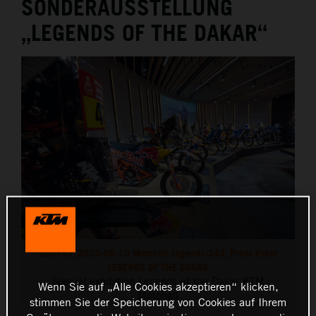
SONDERAUSSTELLUNG
„LEGENDS OF THE DAKAR“
520153_2023-05-10 Motohall Legends-243_Press Event
LEGENDS OF THE DAKAR
Special exhibition Legends of the Dakar KTM
Wenn Sie auf „Alle Cookies akzeptieren“ klicken,
Motohall
stimmen Sie der Speicherung von Cookies auf Ihrem