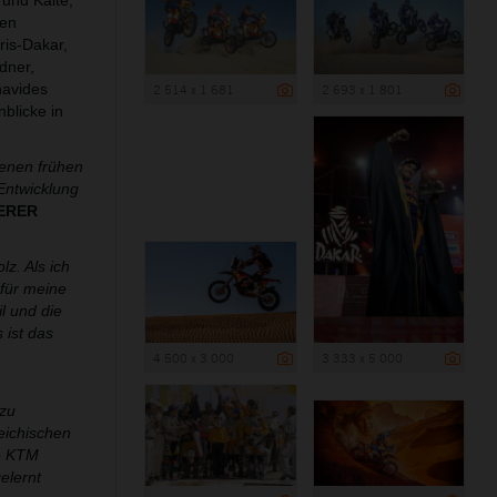
und Kälte,
hen
ris-Dakar,
dner,
navides
2 514 x 1 681
2 693 x 1 801
blicke in
jenen frühen
Entwicklung
IERER
z. Als ich
 für meine
l und die
 ist das
4 500 x 3 000
3 333 x 5 000
 zu
reichischen
ie KTM
elernt