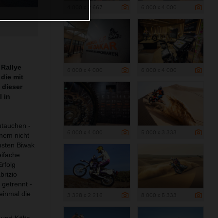
4 000 x 2 667
6 000 x 4 000
 Rallye
6 000 x 4 000
6 000 x 4 000
die mit
 dieser
 in
utauchen -
6 000 x 4 000
5 000 x 3 333
inem nicht
hsten Biwak
ifache
rfolg
brizio
getrennt -
einmal die
3 328 x 2 216
8 000 x 5 333