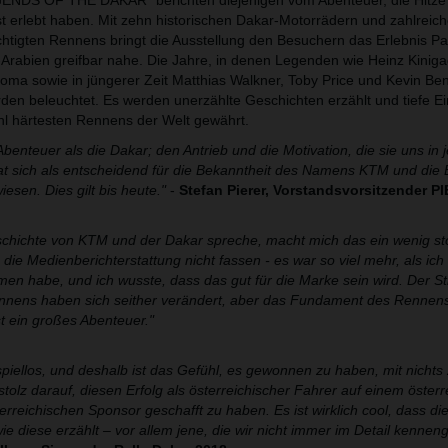
EGENDS OF THE DAKAR" berichten diejenigen vom Abenteuer, die Hitze 
t erlebt haben. Mit zehn historischen Dakar-Motorrädern und zahlreic
chtigten Rennens bringt die Ausstellung den Besuchern das Erlebnis Pa
rabien greifbar nahe. Die Jahre, in denen Legenden wie Heinz Kiniga
oma sowie in jüngerer Zeit Matthias Walkner, Toby Price und Kevin Be
den beleuchtet. Es werden unerzählte Geschichten erzählt und tiefe Ein
l härtesten Rennens der Welt gewährt.
Abenteuer als die Dakar; den Antrieb und die Motivation, die sie uns in 
t sich als entscheidend für die Bekanntheit des Namens KTM und die 
esen. Dies gilt bis heute."
-
Stefan Pierer, Vorstandsvorsitzender P
chichte von KTM und der Dakar spreche, macht mich das ein wenig stol
 die Medienberichterstattung nicht fassen - es war so viel mehr, als ich
en habe, und ich wusste, dass das gut für die Marke sein wird. Der Sti
ennens haben sich seither verändert, aber das Fundament des Rennens
st ein großes Abenteuer."
piellos, und deshalb ist das Gefühl, es gewonnen zu haben, mit nichts
 stolz darauf, diesen Erfolg als österreichischer Fahrer auf einem öster
erreichischen Sponsor geschafft zu haben. Es ist wirklich cool, dass d
e diese erzählt – vor allem jene, die wir nicht immer im Detail kenneng