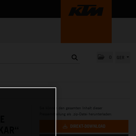
0
GER
Sie können den gesamten Inhalt dieser
Pressemitteilung als .zip-Datei herunterladen:
E
DIREKT-DOWNLOAD
KAR“