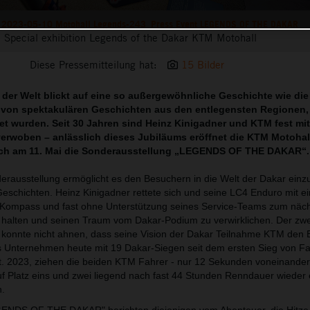
2023-05-10 Motohall Legends-243_Press Event LEGENDS OF THE DAKAR
Special exhibition Legends of the Dakar KTM Motohall
Diese Pressemitteilung hat:
15 Bilder
der Welt blickt auf eine so außergewöhnliche Geschichte wie die
gt von spektakulären Geschichten aus den entlegensten Regionen, 
et wurden.
Seit 30 Jahren sind Heinz Kinigadner und KTM fest mit
verwoben – anlässlich dieses Jubiläums eröffnet die KTM Motohall
eich am 11. Mai die Sonderausstellung „LEGENDS OF THE DAKAR“.
rausstellung ermöglicht es den Besuchern in die Welt der Dakar einz
Geschichten. Heinz Kinigadner rettete sich und seine LC4 Enduro mit e
 Kompass und fast ohne Unterstützung seines Service-Teams zum näc
alten und seinen Traum vom Dakar-Podium zu verwirklichen. Der zwe
konnte nicht ahnen, dass seine Vision der Dakar Teilnahme KTM den E
 Unternehmen heute mit 19 Dakar-Siegen seit dem ersten Sieg von Fa
. 2023, ziehen die beiden KTM Fahrer - nur 12 Sekunden voneinander 
auf Platz eins und zwei liegend nach fast 44 Stunden Renndauer wieder 
h.