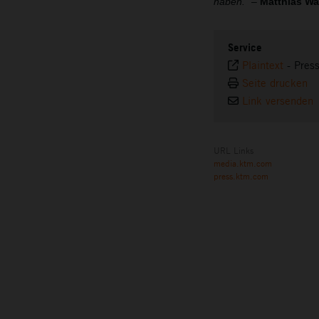
haben.“
–
Matthias Wal
Service
Plaintext
-
Pres
Seite drucken
Link versenden
URL Links
media.ktm.com
press.ktm.com