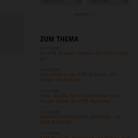
3 671 x 2 461
1 210 x 680
weitere ...
ZUM THEMA
07.07.2026
Im KTM Museum nehmen die Ferien Fahrt
auf
24.03.2026
Saisonstart in der KTM Motohall: Mit
Vollgas ins Frühjahr
14.01.2026
Pedro Acosta: Neuer Weltmeister in der
Heroes Ebene des KTM Museums
12.12.2025
MOTORSPORTHELDEN HAUTNAH - IM
KTM MUSEUM
14.10.2025