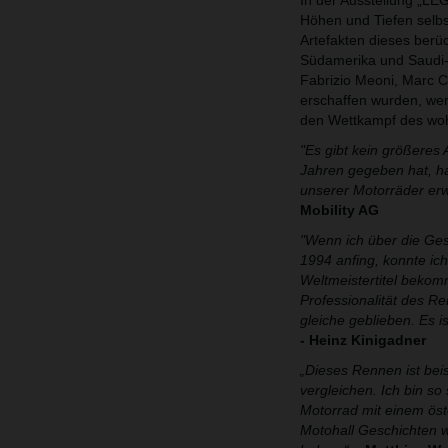
In der Ausstellung „L
Höhen und Tiefen selbs
Artefakten dieses berü
Südamerika und Saudi-A
Fabrizio Meoni, Marc C
erschaffen wurden, wer
den Wettkampf des woh
"Es gibt kein größeres 
Jahren gegeben hat, ha
unserer Motorräder erwi
Mobility AG
"Wenn ich über die Ges
1994 anfing, konnte ich
Weltmeistertitel bekomm
Professionalität des R
gleiche geblieben. Es i
- Heinz Kinigadner
„Dieses Rennen ist beis
vergleichen. Ich bin so
Motorrad mit einem öst
Motohall Geschichten wi