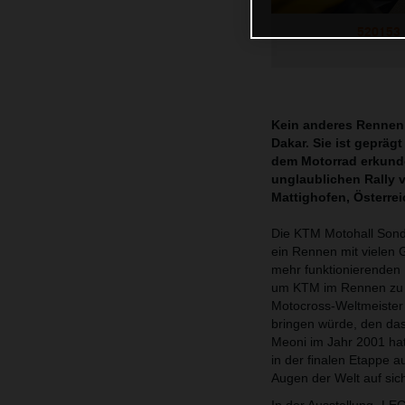
520153_
Kein anderes Rennen 
Dakar. Sie ist geprä
dem Motorrad erkund
unglaublichen Rally 
Mattighofen, Österr
Die KTM Motohall Sonde
ein Rennen mit vielen 
mehr funktionierenden
um KTM im Rennen zu h
Motocross-Weltmeister 
bringen würde, den das
Meoni im Jahr 2001 hat
in der finalen Etappe 
Augen der Welt auf sic