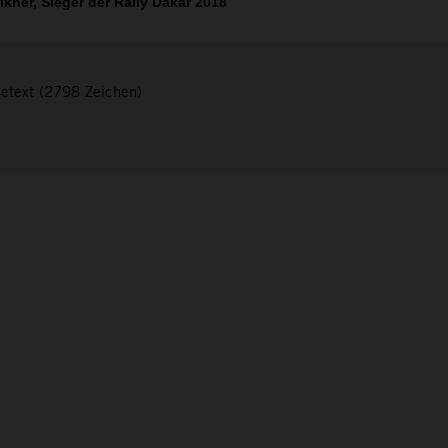
kner, Sieger der Rally Dakar 2018
setext (2798 Zeichen)