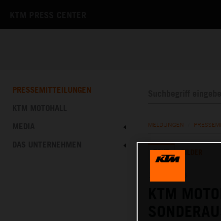
KTM PRESS CENTER
PRESSEMITTEILUNGEN
KTM MOTOHALL
MEDIA
MELDUNGEN
/
PRESSEM
DAS UNTERNEHMEN
TEXT
BILDER
10.05.2023
KTM MOTO
SONDERAU