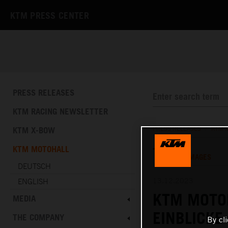
KTM PRESS CENTER
PRESS RELEASES
KTM RACING NEWSLETTER
KTM X-BOW
PRESS RELEASES
/
KTM 
KTM MOTOHALL
TEXT
IMAGES
DEUTSCH
13.12.2023
ENGLISH
KTM MOTO
MEDIA
EINBLICKE
THE COMPANY
By cl