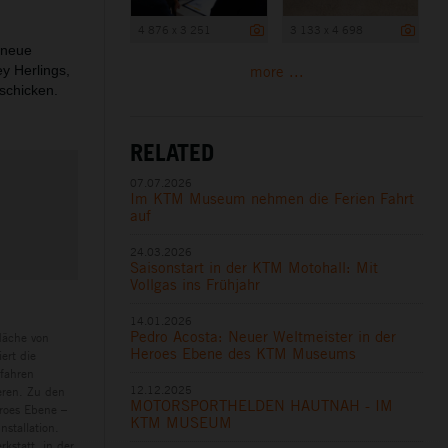
4 876 x 3 251
3 133 x 4 698
 neue
more ...
y Herlings,
schicken.
RELATED
07.07.2026
Im KTM Museum nehmen die Ferien Fahrt
auf
24.03.2026
Saisonstart in der KTM Motohall: Mit
Vollgas ins Frühjahr
14.01.2026
Pedro Acosta: Neuer Weltmeister in der
läche von
Heroes Ebene des KTM Museums
ert die
rfahren
12.12.2025
eren. Zu den
MOTORSPORTHELDEN HAUTNAH - IM
eroes Ebene –
KTM MUSEUM
nstallation.
kstatt, in der