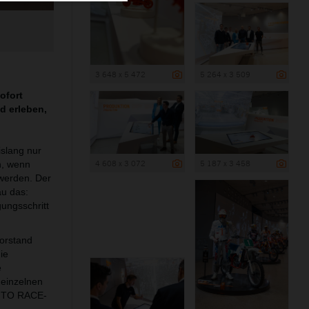
3 648 x 5 472
5 264 x 3 509
ofort
d erleben,
islang nur
4 608 x 3 072
5 187 x 3 458
n, wenn
werden. Der
au das:
gungsschritt
vorstand
ie
e
 einzelnen
Y TO RACE-