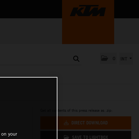
0
INT
Get all contents of this press release as .zip:
DIRECT DOWNLOAD
 on your
SAVE TO LIGHTBOX