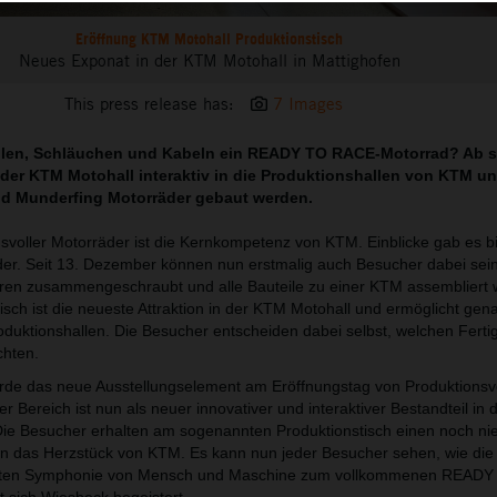
Eröffnung KTM Motohall Produktionstisch
Neues Exponat in der KTM Motohall in Mattighofen
This press release has:
7 Images
eilen, Schläuchen und Kabeln ein READY TO RACE-Motorrad? Ab s
 der KTM Motohall interaktiv in die Produktionshallen von KTM un
nd Munderfing Motorräder gebaut werden.
svoller Motorräder ist die Kernkompetenz von KTM. Einblicke gab es b
sider. Seit 13. Dezember können nun erstmalig auch Besucher dabei sei
en zusammengeschraubt und alle Bauteile zu einer KTM assembliert 
tisch ist die neueste Attraktion in der KTM Motohall und ermöglicht gen
roduktionshallen. Die Besucher entscheiden dabei selbst, welchen Ferti
chten.
urde das neue Ausstellungselement am Eröffnungstag von Produktions
r Bereich ist nun als neuer innovativer und interaktiver Bestandteil in d
. Die Besucher erhalten am sogenannten Produktionstisch einen noch ni
n das Herzstück von KTM. Es kann nun jeder Besucher sehen, wie die
rfekten Symphonie von Mensch und Maschine zum vollkommenen READ