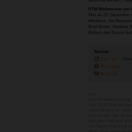
Motorrad werden“, zeig
KTM Weltmeister per 
Wer ab 20. Dezember di
Attraktion: Die Besuch
Brad Binder, Matthias 
Einfach den Buzzer bet
Service
Plain text
-
Pres
Print page
Send link
Infos
Die KTM Motohall befindet 
rund 10.000 Quadratmetern 
rasante Dynamik der heute w
Besucher alles über die Ges
besonderen Highlights gehö
eine Figuren-Ausstellung de
Neben einem vielseitigen A