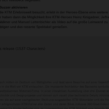
t sich Wiesbeck begeistert.
Buzzer aktivieren
e KTM Erlebniswelt besucht, erlebt in der Heroes-Ebene eine weitere
er haben dann die Möglichkeit ihre KTM-Heroes Heinz Kinigadner, Jeffre
Walkner und Manuel Lettenbichler als Video auf die große Leinwand zu 
ätigen und das rasante Spektakel genießen.
s release (1537 Characters)
sich mitten im Zentrum von Mattighofen und lässt seine Besucher auf einer Gesamtf
in die Welt von KTM eintauchen. Die imposante Architektur des Bauwerks symbolisi
eltbekannten Motorrad-Firma. In einer interaktiven Ausstellung über drei Ebenen e
chichte und Designprozesse und können sich visuell über technische Details informi
ren die auf einer nachgebauten Steilkurve ausgestellten KTM Motorräder und die H
r erfolgreichsten KTM-Fahrer aller Zeiten und deren Bikes inklusive 360-Grad-Video-I
ngebot für Kinder befindet sich im Untergeschoss der KTM Motohall eine lebende Wer