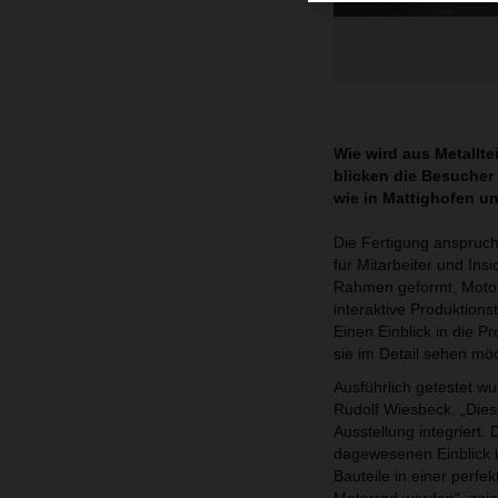
Wie wird aus Metallt
blicken die Besucher
wie in Mattighofen u
Die Fertigung anspruch
für Mitarbeiter und In
Rahmen geformt, Motor
interaktive Produktions
Einen Einblick in die P
sie im Detail sehen mö
Ausführlich getestet w
Rudolf Wiesbeck. „Diese
Ausstellung integriert
dagewesenen Einblick i
Bauteile in einer pe