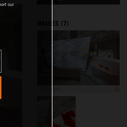
ort our
IMAGES (7)
5 472 x 3 648