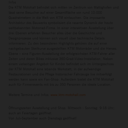
Infos
Die KTM Motohall befindet sich mitten im Zentrum von Mattighofen und
lässt seine Besucher auf einer Gesamtfläche von rund 10.000
Quadratmetern in die Welt von KTM eintauchen. Die imposante
Architektur des Bauwerks symbolisiert die rasante Dynamik der heute
weltbekannten Motorrad-Firma. In einer interaktiven Ausstellung über
drei Ebenen erfahren Besucher alles über die Geschichte und
Designprozesse und können sich visuell über technische Details
informieren. Zu den besonderen Highlights gehören die auf einer
nachgebauten Steilkurve ausgestellten KTM Motorräder und die Heroes
Ebene – eine Figuren-Ausstellung der erfolgreichsten KTM-Fahrer aller
Zeiten und deren Bikes inklusive 360-Grad-Video-Installation. Neben
einem vielseitigen Angebot für Kinder befindet sich im Untergeschoss
der KTM Motohall eine lebende Werkstatt, in der aufwendige
Restaurationen und die Pflege historischer Fahrzeuge live mitverfolgt
werden kann sowie ein Fan-Shop. Außerdem bietet die KTM Motohall
auch für Firmenevents mit bis zu 350 Personen die ideale Location.
Weitere Termine und Infos:
www.ktm-motohall.com
Öffnungszeiten Ausstellung und Shop: Mittwoch - Sonntag: 9-18 Uhr;
auch an Feiertagen geöffnet.
Von Juli-September auch Dienstags geöffnet!