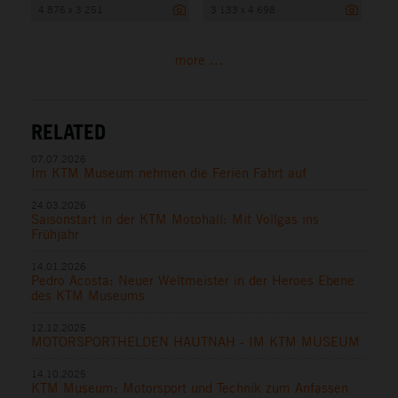
4 876 x 3 251
3 133 x 4 698
more ...
RELATED
07.07.2026
Im KTM Museum nehmen die Ferien Fahrt auf
24.03.2026
Saisonstart in der KTM Motohall: Mit Vollgas ins
Frühjahr
14.01.2026
Pedro Acosta: Neuer Weltmeister in der Heroes Ebene
des KTM Museums
12.12.2025
MOTORSPORTHELDEN HAUTNAH - IM KTM MUSEUM
14.10.2025
KTM Museum: Motorsport und Technik zum Anfassen