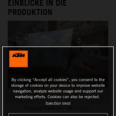
EINBLICKE IN DIE
THE COMPANY
PRODUKTION
By clicking “Accept all cookies”, you consent to the
storage of cookies on your device to improve website
navigation, analyze website usage and support our
Eröffnung KTM Motohall Produktionstisch
marketing efforts. Cookies can also be rejected.
Neues Exponat in der KTM Motohall in Mattighofen
Privacy Policy
Imprint
This press release has:
7 Images