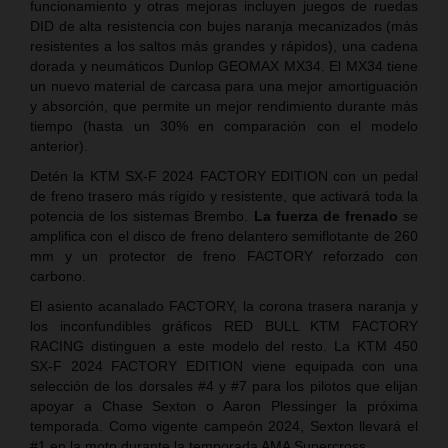
funcionamiento y otras mejoras incluyen juegos de ruedas
DID de alta resistencia con bujes naranja mecanizados (más
resistentes a los saltos más grandes y rápidos), una cadena
dorada y neumáticos Dunlop GEOMAX MX34. El MX34 tiene
un nuevo material de carcasa para una mejor amortiguación
y absorción, que permite un mejor rendimiento durante más
tiempo (hasta un 30% en comparación con el modelo
anterior).
Detén la KTM SX-F 2024 FACTORY EDITION con un pedal
de freno trasero más rígido y resistente, que activará toda la
potencia de los sistemas Brembo.
La fuerza de frenado
se
amplifica con el disco de freno delantero semiflotante de 260
mm y un protector de freno FACTORY reforzado con
carbono.
El asiento acanalado FACTORY, la corona trasera naranja y
los inconfundibles gráficos RED BULL KTM FACTORY
RACING distinguen a este modelo del resto. La KTM 450
SX-F 2024 FACTORY EDITION viene equipada con una
selección de los dorsales #4 y #7 para los pilotos que elijan
apoyar a Chase Sexton o Aaron Plessinger la próxima
temporada. Como vigente campeón 2024, Sexton llevará el
#1 en la moto durante la temporada AMA Supercross.