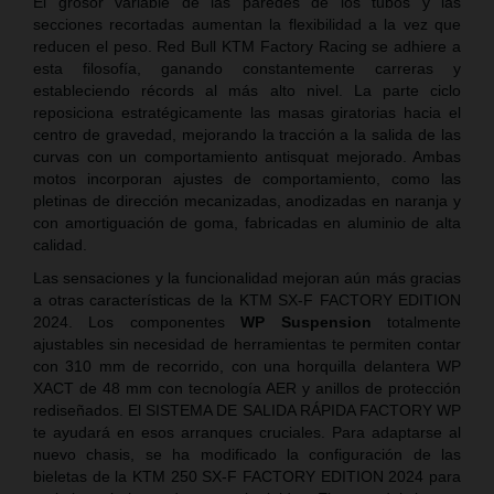
El grosor variable de las paredes de los tubos y las
secciones recortadas aumentan la flexibilidad a la vez que
reducen el peso. Red Bull KTM Factory Racing se adhiere a
esta filosofía, ganando constantemente carreras y
estableciendo récords al más alto nivel. La parte ciclo
reposiciona estratégicamente las masas giratorias hacia el
centro de gravedad, mejorando la tracción a la salida de las
curvas con un comportamiento antisquat mejorado. Ambas
motos incorporan ajustes de comportamiento, como las
pletinas de dirección mecanizadas, anodizadas en naranja y
con amortiguación de goma, fabricadas en aluminio de alta
calidad.
Las sensaciones y la funcionalidad mejoran aún más gracias
a otras características de la KTM SX-F FACTORY EDITION
2024. Los componentes
WP Suspension
totalmente
ajustables sin necesidad de herramientas te permiten contar
con 310 mm de recorrido, con una horquilla delantera WP
XACT de 48 mm con tecnología AER y anillos de protección
rediseñados. El SISTEMA DE SALIDA RÁPIDA FACTORY WP
te ayudará en esos arranques cruciales. Para adaptarse al
nuevo chasis, se ha modificado la configuración de las
bieletas de la KTM 250 SX-F FACTORY EDITION 2024 para