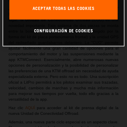
ACEPTAR TODAS LAS COOKIES
¿Qué te ofrecen las nuevas KTM 250 SX-F FACTORY
EDITION y KTM 450 SX-F FACTORY EDITION? En primer
lugar, la
Unidad de Conectividad Offroad
(CUO) es una
novedad importante. Este sistema de dos piezas se monta
CONFIGURACIÓN DE COOKIES
entre la botella derecha de la horquilla (protegido por la
forma del kit de placa portanúmeros frontal) y la unidad GPS
del rediseñado guardabarros delantero. La "CUO" permite
ajustar fácilmente una gran cantidad de opciones para el
comportamiento del motor y las suspensiones mediante la
app KTMConnect. Esencialmente, abre numerosas nuevas
opciones de personalización y la posibilidad de personalizar
las preferencias de una KTM offroad sin necesidad de ayuda
especializada externa. Pero esto no es todo. Una suscripción
oficial a LitPro permitirá a los pilotos examinar sus trazadas,
velocidad, cambios de marchas y mucha más información
para mejorar sus tiempos por vuelta, todo ello gracias a la
versatilidad de la app.
Haz clic
AQUÍ
para acceder al kit de prensa digital de la
nueva Unidad de Conectividad Offroad.
Además, una nueva parte ciclo especial es un aspecto clave.