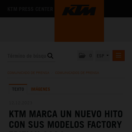
KTM PRESS CENTER
0
ESP
COMUNICADOS DE PRENSA
COMUNICADO DE PRENSA
/
COMUNICADOS DE PRENSA
MEDIA
TEXTO
IMÁGENES
LA EMPRESA
12.12.2023
KTM MARCA UN NUEVO HITO
CON SUS MODELOS FACTORY