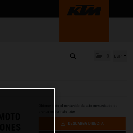
0
ESP
Obtener todo el contenido de este comunicado de
prensa en formato .zip:
 MOTO
DESCARGA DIRECTA
IONES