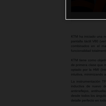
KTM ha iniciado una nu
pantalla táctil V80 (ve
combinados en el man
funcionalidad totalmen
KTM tiene como objetiv
de primera clase que m
optado por la HMI (In
intuitiva, minimizando 
La instrumentación TF
inductiva de nuevo de
antirreflejos, antihue
desde todos los ángulo
detalle perfecto en tod