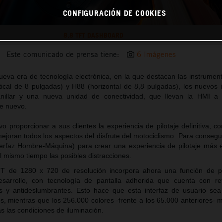
CONFIGURACIÓN DE COOKIES
8.8 TFT DASHBOARD
Este comunicado de prensa tiene:
6 Imágenes
eva era de tecnología electrónica, en la que destacan las instrumen
rtical de 8 pulgadas) y H88 (horizontal de 8,8 pulgadas), los nuevos 
illar y una nueva unidad de conectividad, que llevan la HMI a 
te nuevo.
o proporcionar a sus clientes la experiencia de pilotaje definitiva, 
ejoran todos los aspectos del disfrute del motociclismo. Para consegu
terfaz Hombre-Máquina) para crear una experiencia de pilotaje más 
al mismo tiempo las posibles distracciones.
T de 1280 x 720 de resolución incorpora ahora una función de pan
sarrollo, con tecnología de pantalla adherida que cuenta con re
llas y antideslumbrantes. Esto hace que esta interfaz de usuario sea
s, mientras que los 256.000 colores -frente a los 65.000 anteriores- 
as las condiciones de iluminación.