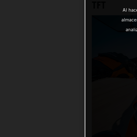
TFT
Al hac
almacen
anali