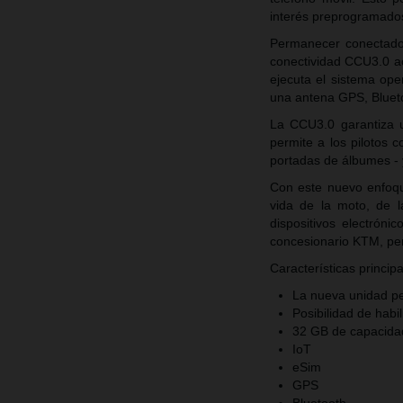
interés preprogramado
Permanecer conectado 
conectividad CCU3.0 a
ejecuta el sistema ope
una antena GPS, Blueto
La CCU3.0 garantiza u
permite a los pilotos 
portadas de álbumes - y
Con este nuevo enfoque
vida de la moto, de 
dispositivos electróni
concesionario KTM, per
Características principa
La nueva unidad per
Posibilidad de habi
32 GB de capacida
IoT
eSim
GPS