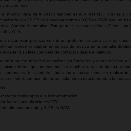
s y mucho más.
al mundo fuera de tu casco también es aún más fácil, gracias a u
ctualizada con 32 GB de almacenamiento y 3 GB de RAM que, en últim
rativo Android Automotive. Esto permite la conectividad IoT con una t
oth y WiFi.
na reconexión perfecta con tu smartphone en cada ciclo de encen
continuar donde lo dejaron en su app de música en la pantalla dividid
 acceder a su lista completa de contactos desde el teléfono.
 será mucho más fácil actualizar las funciones y características a lo
la misma forma que conocemos en muchos otros productos, como 
cos personales. Inicialmente, todas las actualizaciones se realizarán
o en el futuro también de forma inalámbrica directamente a la motoci
les:
mite transmitir apps a la instrumentación
litar futuras actualizaciones OTA
d de almacenamiento y 3 GB de RAM