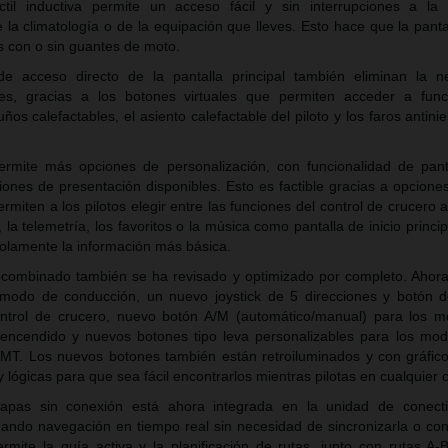
ctil inductiva permite un acceso fácil y sin interrupciones a la 
a climatología o de la equipación que lleves. Esto hace que la pantal
s con o sin guantes de moto.
de acceso directo de la pantalla principal también eliminan la 
ales, gracias a los botones virtuales que permiten acceder a fu
os calefactables, el asiento calefactable del piloto y los faros antini
ermite más opciones de personalización, con funcionalidad de panta
iones de presentación disponibles. Esto es factible gracias a opcione
rmiten a los pilotos elegir entre las funciones del control de crucero a
a telemetría, los favoritos o la música como pantalla de inicio princip
solamente la información más básica.
r combinado también se ha revisado y optimizado por completo. Ahor
modo de conducción, un nuevo joystick de 5 direcciones y botón d
ntrol de crucero, nuevo botón A/M (automático/manual) para los m
e encendido y nuevos botones tipo leva personalizables para los mo
MT. Los nuevos botones también están retroiluminados y con gráfic
 lógicas para que sea fácil encontrarlos mientras pilotas en cualquier 
pas sin conexión está ahora integrada en la unidad de conecti
nando navegación en tiempo real sin necesidad de sincronizarla o con
ermite la guía activa y la planificación de rutas, junto con rutas A-