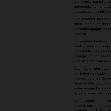
La propia pantalla tá
independientemente de l
receptiva a las entrada
Los botones táctiles 
interruptores adicion
encender/apagar los puñ
modelo.
La pantalla también p
configurable con 5 opc
preestablecidas, que pe
navegación por mapas, l
una vista reducida de 
Además, el interrupto
un botón dedicado al 
nuevos botones de co
luces e interruptor d
estén equipados con A
en posiciones óptimas y
La navegación por ma
motocicleta, proporcio
teléfono móvil. Esto p