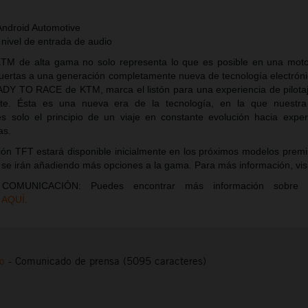
Android Automotive
 nivel de entrada de audio
KTM de alta gama no solo representa lo que es posible en una motoc
puertas a una generación completamente nueva de tecnología electrón
ADY TO RACE de KTM, marca el listón para una experiencia de pilota
ente. Ésta es una nueva era de la tecnología, en la que nuestra
s solo el principio de un viaje en constante evolución hacia expe
as.
ión TFT estará disponible inicialmente en los próximos modelos pre
 se irán añadiendo más opciones a la gama. Para más información, vis
MUNICACIÓN: Puedes encontrar más información sobre 
T
AQUÍ
.
to
-
Comunicado de prensa (5095 caracteres)