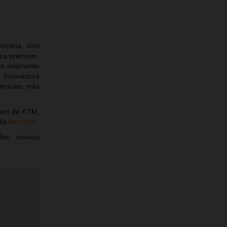
icleta, sino
ica premium.
je realmente
 innovadora
riencias más
mium de KTM,
ita
ktm.com
las nuevas