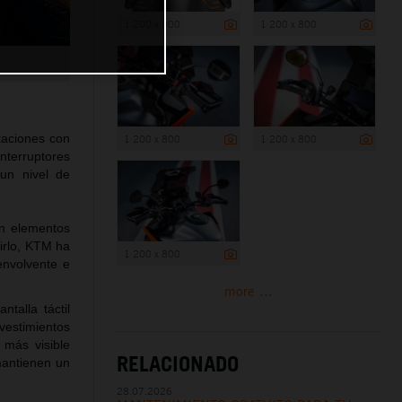
1 200 x 900
1 200 x 800
taciones con
1 200 x 800
1 200 x 800
interruptores
un nivel de
con elementos
irlo, KTM ha
1 200 x 800
envolvente e
more ...
talla táctil
vestimientos
 más visible
RELACIONADO
mantienen un
28.07.2026