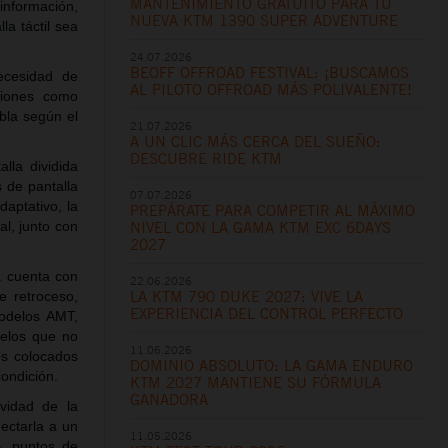
MANTENIMIENTO GRATUITO PARA TU
información,
NUEVA KTM 1390 SUPER ADVENTURE
la táctil sea
24.07.2026
BEOFF OFFROAD FESTIVAL: ¡BUSCAMOS
necesidad de
AL PILOTO OFFROAD MÁS POLIVALENTE!
nciones como
ebla según el
21.07.2026
A UN CLIC MÁS CERCA DEL SUEÑO:
DESCUBRE RIDE KTM
lla dividida
s de pantalla
07.07.2026
daptativo, la
PREPÁRATE PARA COMPETIR AL MÁXIMO
al, junto con
NIVEL CON LA GAMA KTM EXC 6DAYS
2027
a cuenta con
22.06.2026
LA KTM 790 DUKE 2027: VIVE LA
e retroceso,
EXPERIENCIA DEL CONTROL PERFECTO
odelos AMT,
delos que no
11.06.2026
os colocados
DOMINIO ABSOLUTO: LA GAMA ENDURO
condición.
KTM 2027 MANTIENE SU FÓRMULA
GANADORA
vidad de la
ectarla a un
11.05.2026
B, puntos de