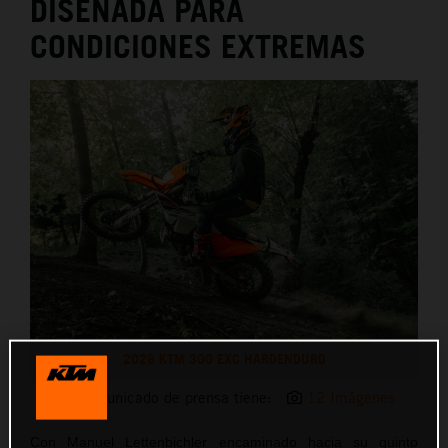
DISEÑADA PARA
CONDICIONES EXTREMAS
2026 KTM 300 EXC HARDENDURO
Este comunicado de prensa tiene:
12 Imágenes
Con Manuel Lettenbichler encaminado hacia su quinto