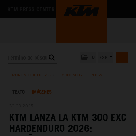
KTM PRESS CENTER
0
ESP
COMUNICADOS DE PRENSA
COMUNICADO DE PRENSA
/
COMUNICADOS DE PRENSA
MEDIA
TEXTO
IMÁGENES
LA EMPRESA
30.09.2025
KTM LANZA LA KTM 300 EXC
HARDENDURO 2026: