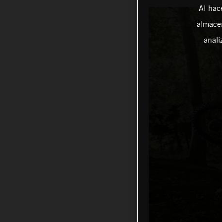
Al hac
almacen
anali