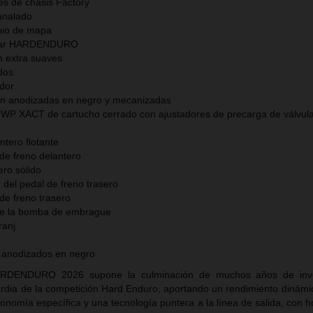
es de chasis Factory
analado
bio de mapa
illar HARDENDURO
 extra suaves
dos
ador
ión anodizadas en negro y mecanizadas
a WP XACT de cartucho cerrado con ajustadores de precarga de válvul
ntero flotante
 de freno delantero
ero sólido
 del pedal de freno trasero
 de freno trasero
 de la bomba de embrague
ranj
 anodizados en negro
DENDURO 2026 supone la culminación de muchos años de inves
ardia de la competición Hard Enduro, aportando un rendimiento dinámi
gonomía específica y una tecnología puntera a la línea de salida, con