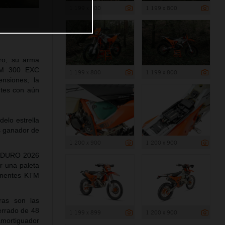
1 199 x 800
1 199 x 800
ro, su arma
KTM 300 EXC
1 199 x 800
1 199 x 800
nsiones, la
ntes con aún
lo estrella
s ganador de
1 200 x 900
1 200 x 900
ENDURO 2026
r una paleta
ponentes KTM
ras son las
errado de 48
1 199 x 899
1 200 x 900
mortiguador