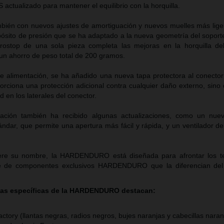
ctualizado para mantener el equilibrio con la horquilla.
mbién con nuevos ajustes de amortiguación y nuevos muelles más liger
sito de presión que se ha adaptado a la nueva geometría del soporte
ostop de una sola pieza completa las mejoras en la horquilla de
un ahorro de peso total de 200 gramos.
e alimentación, se ha añadido una nueva tapa protectora al conector
rciona una protección adicional contra cualquier daño externo, sino
d en los laterales del conector.
eración también ha recibido algunas actualizaciones, como un nue
ándar, que permite una apertura más fácil y rápida, y un ventilador d
iere su nombre, la HARDENDURO está diseñada para afrontar los t
rie de componentes exclusivos HARDENDURO que la diferencian del
ticas específicas de la HARDENDURO destacan:
tory (llantas negras, radios negros, bujes naranjas y cabecillas naran