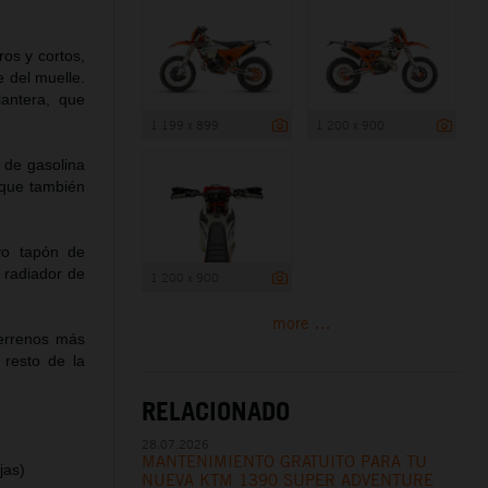
os y cortos,
 del muelle.
lantera, que
1 199 x 899
1 200 x 900
 de gasolina
 que también
vo tapón de
e radiador de
1 200 x 900
more ...
errenos más
 resto de la
RELACIONADO
28.07.2026
MANTENIMIENTO GRATUITO PARA TU
jas)
NUEVA KTM 1390 SUPER ADVENTURE