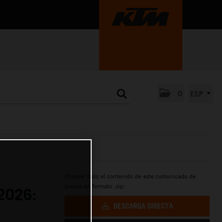
0
ESP
Obtener todo el contenido de este comunicado de
prensa en formato .zip:
2026:
DESCARGA DIRECTA