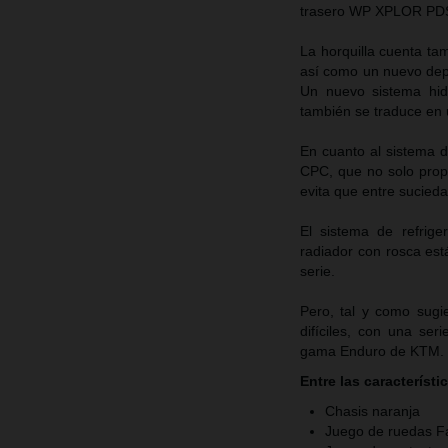
trasero WP XPLOR PDS a
La horquilla cuenta ta
así como un nuevo depó
Un nuevo sistema hidr
también se traduce en 
En cuanto al sistema d
CPC, que no solo propo
evita que entre sucieda
El sistema de refrig
radiador con rosca est
serie.
Pero, tal y como sug
difíciles, con una se
gama Enduro de KTM.
Entre las caracterís
Chasis naranja
Juego de ruedas Fac