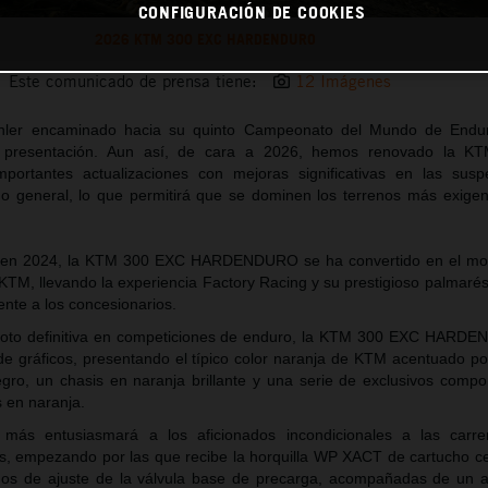
CONFIGURACIÓN DE COOKIES
2026 KTM 300 EXC HARDENDURO
Este comunicado de prensa tiene:
12 Imágenes
chler encaminado hacia su quinto Campeonato del Mundo de Endu
ta presentación. Aun así, de cara a 2026, hemos renovado la 
tantes actualizaciones con mejoras significativas en las suspe
eño general, lo que permitirá que se dominen los terrenos más exige
 en 2024, la KTM 300 EXC HARDENDURO se ha convertido en el mode
TM, llevando la experiencia Factory Racing y su prestigioso palmaré
nte a los concesionarios.
oto definitiva en competiciones de enduro, la KTM 300 EXC HARD
e gráficos, presentando el típico color naranja de KTM acentuado po
egro, un chasis en naranja brillante y una serie de exclusivos com
 en naranja.
más entusiasmará a los aficionados incondicionales a las carre
as, empezando por las que recibe la horquilla WP XACT de cartucho c
os de ajuste de la válvula base de precarga, acompañadas de un a