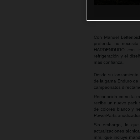
Con Manuel Lettenbi
preferida no necesi
HARDENDURO con impor
refrigeración y el dis
más confianza.
Desde su lanzamiento
de la gama Enduro de K
campeonatos directame
Reconocida como la m
recibe un nuevo pack d
de colores blanco y n
PowerParts anodizados
Sin embargo, lo que 
actualizaciones técnic
mm, que incluye mand