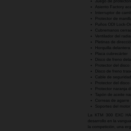
Juego de protector
Asiento Factory ac
Interruptor de cam
Protector de man
Puños ODI Lock-On
Cubremanos cerra
Ventilador del radi
Pletinas de direcc
Horquilla delanter
Placa cubrecárter
Disco de freno dela
Protector del disco
Disco de freno tras
Cable de seguridad
Protector del disco
Protector naranja
Tapón de aceite na
Correas de agarre
Soportes del motor
La KTM 300 EXC HAR
desarrollo en la vangu
la competición, una er