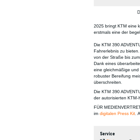
D
2025 bringt KTM eine 
erstmals eine der bege
Die KTM 390 ADVENTURE
Fahrerlebnis zu bieten
von der Straße bis zu
Dank eines überarbeit
eine gleichmäßige und 
robuster Bereifung meis
überschreiten.
Die KTM 390 ADVENTU
der autorisierten KTM-H
FÜR MEDIENVERTRETER
im
digitalen Press Kit
. 
Service