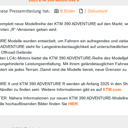
iese Pressemitteilung hat:
8 Bilder
1 Dokument
komplett neue Modellreihe der KTM 390 ADVENTURE auf den Markt, w
hrten „R“-Versionen geben wird.
 Modelle wurden entwickelt, um Fahrern ein aufregendes und vielse
. ADVENTURE steht für Langestreckentauglichkeit auf unterschiedlichem
m Offroad-Gelände.
eten LC4c-Motors bietet die KTM 390 ADVENTURE-Reihe des Modellja
ungehinderte Leistungsentfaltung. Mit ihrem geländetauglichen Fahrwe
tert sie jedes Terrain. Damit sind die Modelle bereit, neue Grenzen zu
RE X und KTM 390 ADVENTURE R werden ab Anfang 2025 in den S
ändler zu finden sein. Weitere Informationen gibt es auf
KTM.com
.
: Nähere Informationen zur neuen KTM 390 ADVENTURE-Modellreih
Alle hochauflösenden Bilder finden Sie
HIER
.