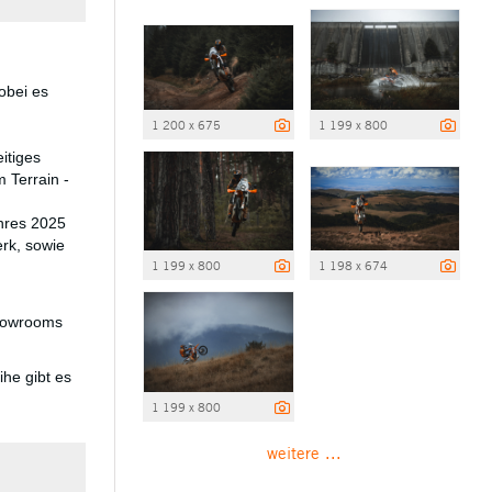
obei es
1 200 x 675
1 199 x 800
itiges
 Terrain -
hres 2025
rk, sowie
1 199 x 800
1 198 x 674
howrooms
e gibt es
1 199 x 800
weitere ...