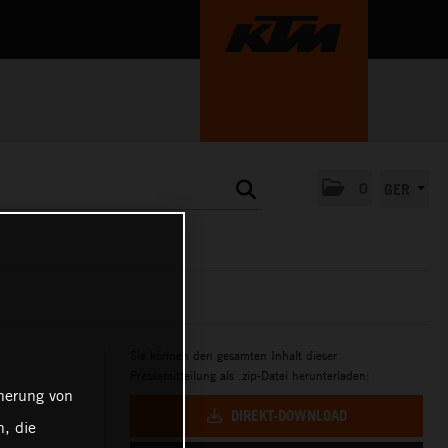
0
GER
Sie können den gesamten Inhalt dieser
Pressemitteilung als .zip-Datei herunterladen:
cherung von
DIREKT-DOWNLOAD
, die