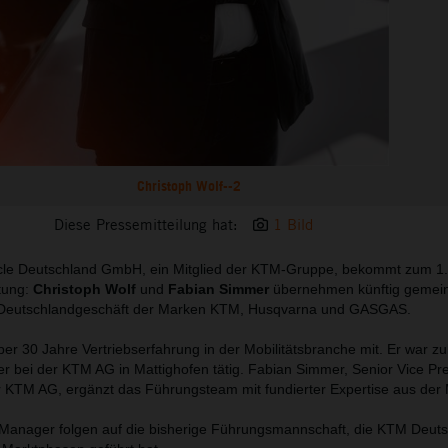
Christoph Wolf--2
Diese Pressemitteilung hat:
1 Bild
le Deutschland GmbH, ein Mitglied der KTM-Gruppe, bekommt zum 1. 
tung:
Christoph Wolf
und
Fabian Simmer
übernehmen künftig gemei
s Deutschlandgeschäft der Marken KTM, Husqvarna und GASGAS.
ber 30 Jahre Vertriebserfahrung in der Mobilitätsbranche mit. Er war zul
r bei der KTM AG in Mattighofen tätig. Fabian Simmer, Senior Vice Pr
 KTM AG, ergänzt das Führungsteam mit fundierter Expertise aus der 
 Manager folgen auf die bisherige Führungsmannschaft, die KTM Deut