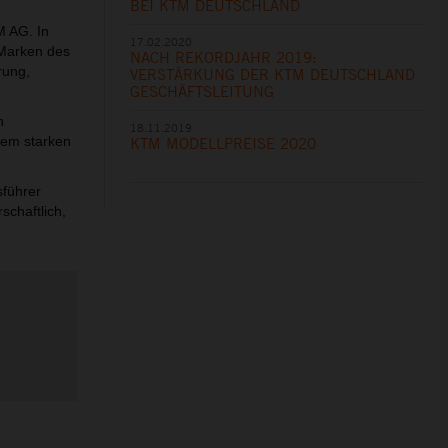
BEI KTM DEUTSCHLAND
M AG. In
17.02.2020
Marken des
NACH REKORDJAHR 2019:
rung,
VERSTÄRKUNG DER KTM DEUTSCHLAND
GESCHÄFTSLEITUNG
n
18.11.2019
rem starken
KTM MODELLPREISE 2020
sführer
schaftlich,