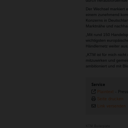
durch herausfordernde
Der Wechsel markiert e
einem zunehmend kompl
Konzerns in Deutschlan
Marktnähe und nachha
„Mit rund 150 Handels
wichtigsten europäisch
Händlernetz weiter au
„KTM ist für mich nicht
mitzuwirken und gemein
ambitioniert und mit Bl
Service
Plaintext
-
Pres
Seite drucken
Link versenden
KTM Boilerplate