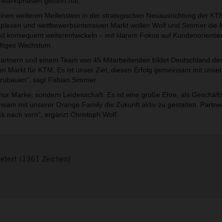
 Marktphasen geführt hat.
inen weiteren Meilenstein in der strategischen Neuausrichtung der KT
exen und wettbewerbsintensiven Markt wollen Wolf und Simmer die 
d konsequent weiterentwickeln – mit klarem Fokus auf Kundenorientie
ltiges Wachstum.
partnern und einem Team von 45 Mitarbeitenden bildet Deutschland de
en Markt für KTM. Es ist unser Ziel, diesen Erfolg gemeinsam mit unse
szubauen“, sagt Fabian Simmer.
 nur Marke, sondern Leidenschaft. Es ist eine große Ehre, als Geschäft
sam mit unserer Orange Family die Zukunft aktiv zu gestalten. Partner
ick nach vorn“, ergänzt Christoph Wolf.
setext (1361 Zeichen)