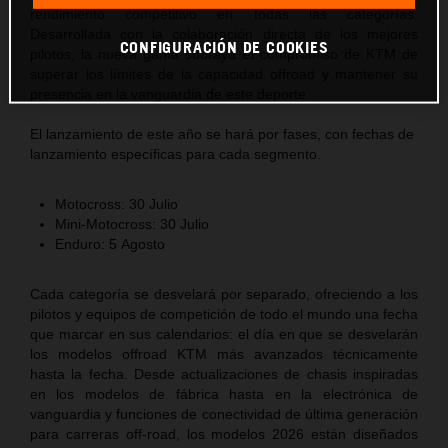
rendimiento competitivo en todas las categorías.
Desarrollada con la colaboración directa de los mejores
CONFIGURACIÓN DE COOKIES
pilotos, la nueva gama subraya el compromiso de KTM de
superar los límites de la capacidad offroad y mantener su
presencia en la vanguardia de este deporte.
El lanzamiento de este año se hará por fases, con fechas de
lanzamiento específicas para cada segmento.
Motocross:
30
Julio
Mini-Motocross:
30
Julio
Enduro:
5
Agosto
Cada categoría se desvelará por separado, ofreciendo a los
pilotos y equipos de competición de todo el mundo una fecha
que marcar en sus calendarios: el día en que se desvelarán
los modelos offroad KTM más avanzados técnicamente
hasta la fecha. Desde actualizaciones de chasis inspiradas
en los modelos de fábrica hasta en la electrónica de
vanguardia y funciones de conectividad de última generación
para carreras off-road, los modelos 2026 están diseñados