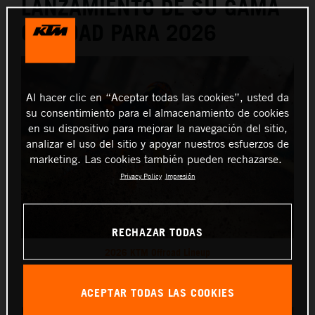
LANZAMIENTO DE SU GAMA
OFFROAD PARA 2026
Al hacer clic en “Aceptar todas las cookies”, usted da
su consentimiento para el almacenamiento de cookies
en su dispositivo para mejorar la navegación del sitio,
analizar el uso del sitio y apoyar nuestros esfuerzos de
marketing. Las cookies también pueden rechazarse.
Privacy Policy
Impresión
RECHAZAR TODAS
2026 KTM Offroad Lineup
Este comunicado de prensa tiene:
1 Imágen
ACEPTAR TODAS LAS COOKIES
KTM anuncia su gama offroad 2026, que se centra en el