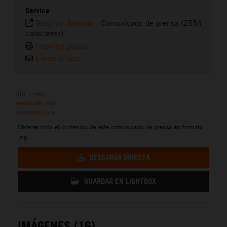
Service
Texto sin formato
-
Comunicado de prensa (2554
caracteres)
Imprimir página
Enviar enlace
URL Links
media.ktm.com
press.ktm.com
Obtener todo el contenido de este comunicado de prensa en formato
.zip:
DESCARGA DIRECTA
GUARDAR EN LIGHTBOX
IMÁGENES (16)