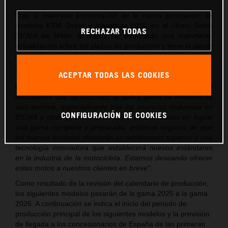
Tras la esperada presentación de la nueva generación de
modelos KTM Street y Adventure 2025 en el último Salón
RECHAZAR TODAS
EICMA de Milán, la marca ha anunciado una importante
actualización sobre los plazos de producción y tiene el placer
de confirmar las fechas definitivas de producción de los
siguientes modelos.
ACEPTAR TODAS LAS COOKIES
El CEO de KTM, Gottfried Neumeister, ha declarado
:
“El
entusiasmo que ha suscitado la nueva gama de modelos ha
sido enorme, especialmente tras los anuncios realizados en
CONFIGURACIÓN DE COOKIES
EICMA y otros eventos nacionales. Centrándonos en lograr
una gama completa y preparada, estamos seguros de que
los nuevos modelos ofrecerán un rendimiento superior y una
tecnología innovadora que establecerá nuevos estándares
en la industria de la motocicleta. Estamos deseando ofrecer
estas motos a nuestros clientes en breve”.
Como resultado de la revisión del calendario de producción,
los siguientes modelos pasarán de la gama 2025 a la gama
2026. A continuación se indica el inicio del periodo de
producción principal de los siguientes modelos y la previsión
de llegada a los concesionarios de España de las primeras