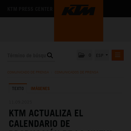
KTM PRESS CENTER
0
ESP
COMUNICADOS DE PRENSA
COMUNICADO DE PRENSA
/
COMUNICADOS DE PRENSA
MEDIA
TEXTO
IMÁGENES
LA EMPRESA
11.09.2025
KTM ACTUALIZA EL
CALENDARIO DE