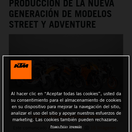
PRODUCCIÓN DE LA NUEVA
GENERACIÓN DE MODELOS
STREET Y ADVENTURE
Al hacer clic en “Aceptar todas las cookies”, usted da
su consentimiento para el almacenamiento de cookies
en su dispositivo para mejorar la navegación del sitio,
analizar el uso del sitio y apoyar nuestros esfuerzos de
2025 KTM Street and Adventure models
marketing. Las cookies también pueden rechazarse.
Privacy Policy
Impresión
Este comunicado de prensa tiene:
16 Imágenes