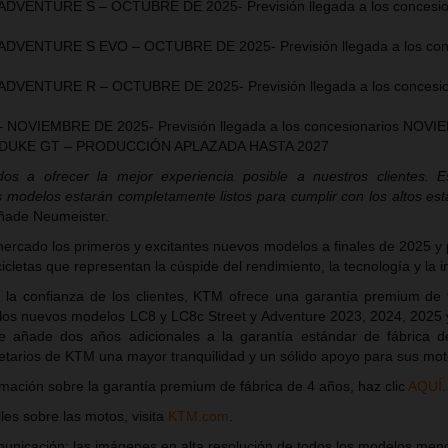
DVENTURE S – OCTUBRE DE 2025- Previsión llegada a los concesio
DVENTURE S EVO – OCTUBRE DE 2025- Previsión llegada a los conc
DVENTURE R – OCTUBRE DE 2025- Previsión llegada a los concesio
 NOVIEMBRE DE 2025- Previsión llegada a los concesionarios NOV
 DUKE GT – PRODUCCIÓN APLAZADA HASTA 2027
s a ofrecer la mejor experiencia posible a nuestros clientes. E
s modelos estarán completamente listos para cumplir con los altos es
añade Neumeister.
ercado los primeros y excitantes nuevos modelos a finales de 2025 y p
cletas que representan la cúspide del rendimiento, la tecnología y la 
 la confianza de los clientes, KTM ofrece una garantía premium de 
 los nuevos modelos LC8 y LC8c Street y Adventure 2023, 2024, 2025 
e añade dos años adicionales a la garantía estándar de fábrica 
ietarios de KTM una mayor tranquilidad y un sólido apoyo para sus moto
mación sobre la garantía premium de fábrica de 4 años, haz clic
AQUÍ
.
les sobre las motos, visita
KTM.com
.
unicación: las imágenes en alta resolución de todos los modelos men