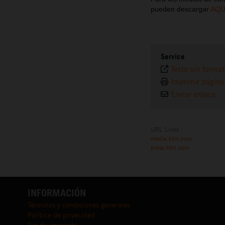
pueden descargar
AQU
Service
Texto sin forma
Imprimir página
Enviar enlace
URL Links
media.ktm.com
press.ktm.com
INFORMACIÓN
Términos y condiciones generales
Política de privacidad
Pie de imprenta