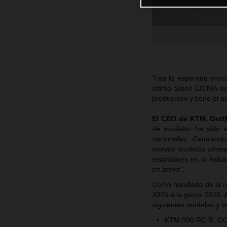
Tras la esperada pres
último Salón EICMA de
producción y tiene el p
El CEO de KTM, Gottf
de modelos ha sido e
nacionales. Centránd
nuevos modelos ofrece
estándares en la indus
en breve”.
Como resultado de la r
2025 a la gama 2026. A 
siguientes modelos y l
KTM 990 RC R: OCT