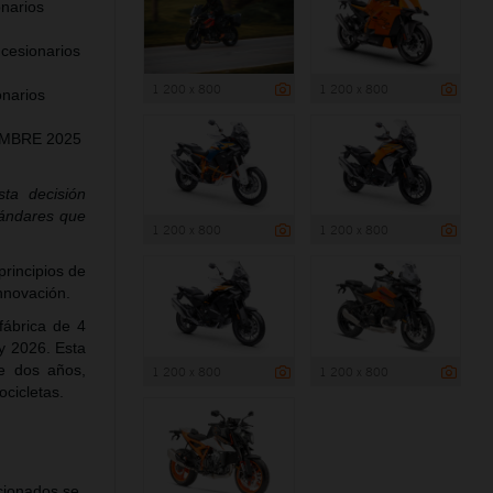
narios
esionarios
1 200 x 800
1 200 x 800
narios
IEMBRE 2025
sta decisión
tándares que
1 200 x 800
1 200 x 800
rincipios de
innovación.
fábrica de 4
y 2026. Esta
de dos años,
1 200 x 800
1 200 x 800
cicletas.
cionados se