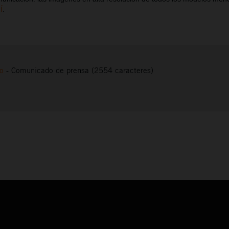
Í
.
to
-
Comunicado de prensa (2554 caracteres)