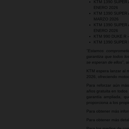
KTM 1390 SUPER A
ENERO 2026
KTM 1390 SUPER A
MARZO 2026
KTM 1390 SUPER A
ENERO 2026
KTM 990 DUKE R –
KTM 1390 SUPER
“Estamos comprometido
garantiza que todos lo
se esperan de ellos”
, 
KTM espera lanzar al m
2026, ofreciendo motoci
Para reforzar aún más
años gratuita en todos
garantía ampliada, qu
proporciona a los prop
Para obtener más infor
Para obtener más detal
Para los medios de com