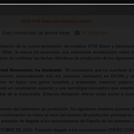
2025 KTM Street and Adventure models
Este comunicado de prensa tiene:
16 Imágenes
entación de la nueva generación de modelos KTM Street y Adventur
 Milán, la marca ha anunciado una importante actualización sobre l
lacer de confirmar las fechas definitivas de producción de los siguient
ried Neumeister, ha declarado
:
“El entusiasmo que ha suscitado l
norme, especialmente tras los anuncios realizados en EICMA y ot
onos en lograr una gama completa y preparada, estamos seguros
rán un rendimiento superior y una tecnología innovadora que establ
tria de la motocicleta. Estamos deseando ofrecer estas motos a nuest
evisión del calendario de producción, los siguientes modelos pasarán 
continuación se indica el inicio del periodo de producción principal de 
a previsión de llegada a los concesionarios de España de las primeras 
UBRE DE 2025- Previsión llegada a los concesionarios ENERO 2026