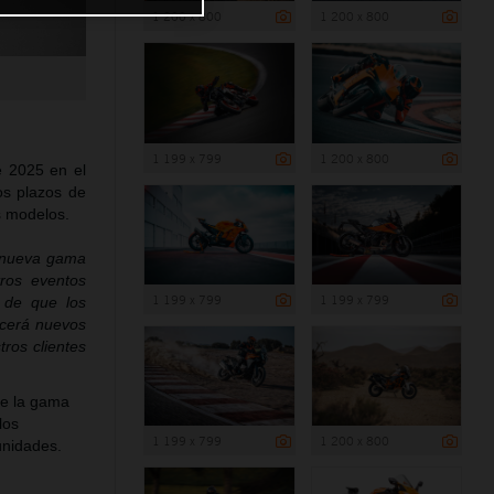
1 200 x 800
1 200 x 800
1 199 x 799
1 200 x 800
e 2025 en el
os plazos de
es modelos.
a nueva gama
ros eventos
1 199 x 799
1 199 x 799
 de que los
ecerá nuevos
ros clientes
de la gama
los
1 199 x 799
1 200 x 800
unidades.