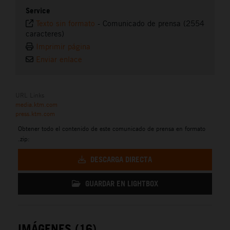
Service
Texto sin formato
-
Comunicado de prensa (2554
caracteres)
Imprimir página
Enviar enlace
URL Links
media.ktm.com
press.ktm.com
Obtener todo el contenido de este comunicado de prensa en formato
.zip:
DESCARGA DIRECTA
GUARDAR EN LIGHTBOX
IMÁGENES (16)