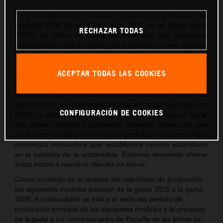
Tras la esperada presentación de la nueva generación de
modelos KTM Street y Adventure 2025 en el último Salón
RECHAZAR TODAS
EICMA de Milán, la marca ha anunciado una importante
actualización sobre los plazos de producción y tiene el placer
de confirmar las fechas definitivas de producción de los
siguientes modelos.
ACEPTAR TODAS LAS COOKIES
El CEO de KTM, Gottfried Neumeister, ha declarado
:
“El
entusiasmo que ha suscitado la nueva gama de modelos ha
sido enorme, especialmente tras los anuncios realizados en
CONFIGURACIÓN DE COOKIES
EICMA y otros eventos nacionales. Centrándonos en lograr
una gama completa y preparada, estamos seguros de que
los nuevos modelos ofrecerán un rendimiento superior y una
tecnología innovadora que establecerá nuevos estándares
en la industria de la motocicleta. Estamos deseando ofrecer
estas motos a nuestros clientes en breve”.
Como resultado de la revisión del calendario de producción,
los siguientes modelos pasarán de la gama 2025 a la gama
2026. A continuación se indica el inicio del periodo de
producción principal de los siguientes modelos y la previsión
de llegada a los concesionarios de España de las primeras