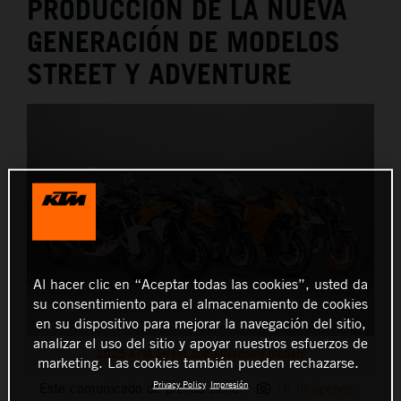
PRODUCCIÓN DE LA NUEVA
GENERACIÓN DE MODELOS
STREET Y ADVENTURE
Al hacer clic en “Aceptar todas las cookies”, usted da
su consentimiento para el almacenamiento de cookies
en su dispositivo para mejorar la navegación del sitio,
analizar el uso del sitio y apoyar nuestros esfuerzos de
2025 KTM Street and Adventure models
marketing. Las cookies también pueden rechazarse.
Privacy Policy
Impresión
Este comunicado de prensa tiene:
16 Imágenes