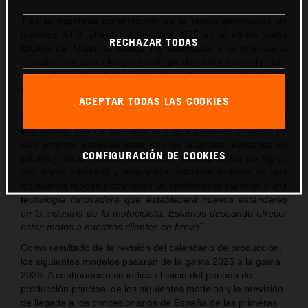
Tras la esperada presentación de la nueva generación de
modelos KTM Street y Adventure 2025 en el último Salón
RECHAZAR TODAS
EICMA de Milán, la marca ha anunciado una importante
actualización sobre los plazos de producción y tiene el placer
de confirmar las fechas definitivas de producción de los
siguientes modelos.
ACEPTAR TODAS LAS COOKIES
El CEO de KTM, Gottfried Neumeister, ha declarado
:
“El
entusiasmo que ha suscitado la nueva gama de modelos ha
sido enorme, especialmente tras los anuncios realizados en
CONFIGURACIÓN DE COOKIES
EICMA y otros eventos nacionales. Centrándonos en lograr
una gama completa y preparada, estamos seguros de que
los nuevos modelos ofrecerán un rendimiento superior y una
tecnología innovadora que establecerá nuevos estándares
en la industria de la motocicleta. Estamos deseando ofrecer
estas motos a nuestros clientes en breve”.
Como resultado de la revisión del calendario de producción,
los siguientes modelos pasarán de la gama 2025 a la gama
2026. A continuación se indica el inicio del periodo de
producción principal de los siguientes modelos y la previsión
de llegada a los concesionarios de España de las primeras