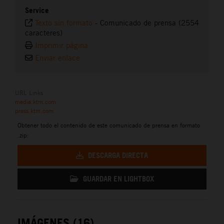
Service
Texto sin formato
-
Comunicado de prensa (2554
caracteres)
Imprimir página
Enviar enlace
URL Links
media.ktm.com
press.ktm.com
Obtener todo el contenido de este comunicado de prensa en formato
.zip:
DESCARGA DIRECTA
GUARDAR EN LIGHTBOX
IMÁGENES (16)