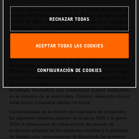
Tras la esperada presentación de la nueva generación de
modelos KTM Street y Adventure 2025 en el último Salón
RECHAZAR TODAS
EICMA de Milán, la marca ha anunciado una importante
actualización sobre los plazos de producción y tiene el placer
de confirmar las fechas definitivas de producción de los
siguientes modelos.
ACEPTAR TODAS LAS COOKIES
El CEO de KTM, Gottfried Neumeister, ha declarado
:
“El
entusiasmo que ha suscitado la nueva gama de modelos ha
sido enorme, especialmente tras los anuncios realizados en
CONFIGURACIÓN DE COOKIES
EICMA y otros eventos nacionales. Centrándonos en lograr
una gama completa y preparada, estamos seguros de que
los nuevos modelos ofrecerán un rendimiento superior y una
tecnología innovadora que establecerá nuevos estándares
en la industria de la motocicleta. Estamos deseando ofrecer
estas motos a nuestros clientes en breve”.
Como resultado de la revisión del calendario de producción,
los siguientes modelos pasarán de la gama 2025 a la gama
2026. A continuación se indica el inicio del periodo de
producción principal de los siguientes modelos y la previsión
de llegada a los concesionarios de España de las primeras