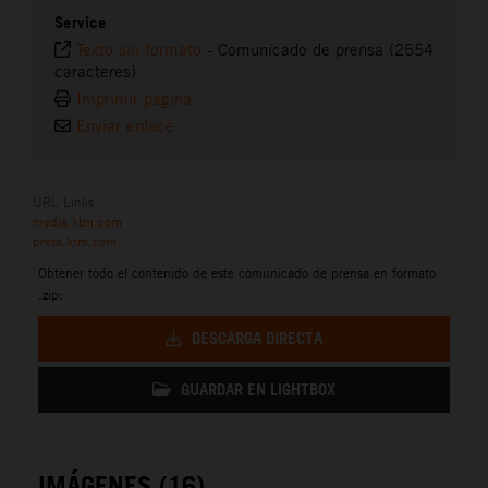
Service
Texto sin formato
-
Comunicado de prensa (2554
caracteres)
Imprimir página
Enviar enlace
URL Links
media.ktm.com
press.ktm.com
Obtener todo el contenido de este comunicado de prensa en formato
.zip:
DESCARGA DIRECTA
GUARDAR EN LIGHTBOX
IMÁGENES (16)