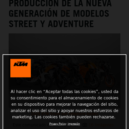
PRODUCCIÓN DE LA NUEVA
GENERACIÓN DE MODELOS
STREET Y ADVENTURE
Al hacer clic en “Aceptar todas las cookies”, usted da
su consentimiento para el almacenamiento de cookies
en su dispositivo para mejorar la navegación del sitio,
analizar el uso del sitio y apoyar nuestros esfuerzos de
2025 KTM Street and Adventure models
marketing. Las cookies también pueden rechazarse.
Privacy Policy
Impresión
Este comunicado de prensa tiene:
16 Imágenes