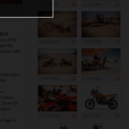
1 200 x 800
1 200 x 800
RE R
w von KTM
1 200 x 800
1 199 x 799
gen für
alten alle
nstaltungen
1 200 x 800
1 199 x 800
bten
nur
 Factory
 Damit ist
haften.
1 199 x 800
1 200 x 800
e Tage in