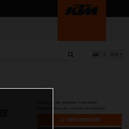
0
GER
Sie können den gesamten Inhalt dieser
Pressemitteilung als .zip-Datei herunterladen:
ZE
DIREKT-DOWNLOAD