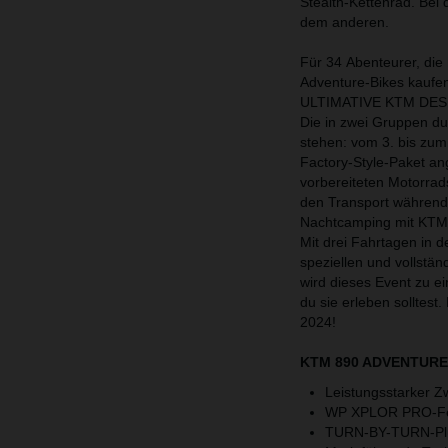
Stealth-Kettenrad. Bei 
dem anderen.
Für 34 Abenteurer, di
Adventure-Bikes kaufen,
ULTIMATIVE KTM DESE
Die in zwei Gruppen du
stehen: vom 3. bis zum
Factory-Style-Paket an
vorbereiteten Motorrad
den Transport während d
Nachtcamping mit KTM 
Mit drei Fahrtagen in 
speziellen und vollst
wird dieses Event zu 
du sie erleben soll
2024!
KTM 890 ADVENTURE 
Leistungsstarker 
WP XPLOR PRO-Fe
TURN-BY-TURN-Plu