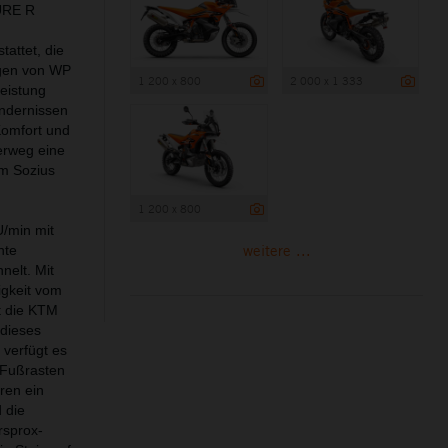
URE R
attet, die
ngen von WP
1 200 x 800
2 000 x 1 333
eistung
indernissen
Komfort und
erweg eine
em Sozius
1 200 x 800
U/min mit
weitere ...
hte
nelt. Mit
igkeit vom
t die KTM
 dieses
 verfügt es
y-Fußrasten
ren ein
 die
rsprox-