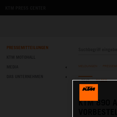
KTM PRESS CENTER
PRESSEMITTEILUNGEN
KTM MOTOHALL
MEDIA
MELDUNGEN
/
PRESSEM
DAS UNTERNEHMEN
TEXT
BILDER
06.09.2023
KTM 890 A
VORBESTE