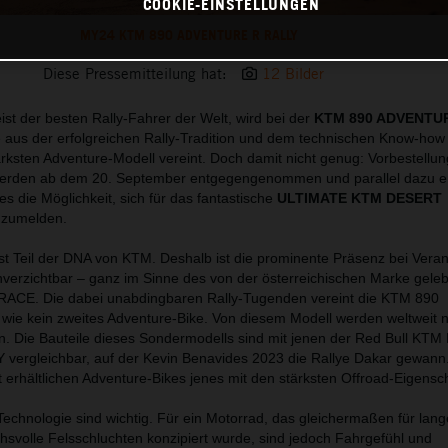
COOKIE-EINSTELLUNGEN
MY24 KTM 890 ADVENTURE R RALLY
Diese Pressemitteilung hat:
12 Bilder
eist der besten Rally-Fahrer der Welt, wird bei der
KTM 890 ADVENTU
 aus der erfolgreichen Rally-Tradition und dem technischen Know-ho
ärksten Adventure-Modell vereint. Doch damit nicht genug: Vorbestellun
erden ab dem 20. September entgegengenommen und parallel dazu erh
s die Möglichkeit, sich für das fantastische
ULTIMATE KTM DESERT
nzumelden.
t Teil der DNA von KTM. Deshalb ist die prominente Präsenz bei Vera
nverzichtbar – ganz im Sinne des von der österreichischen Marke gele
ACE. Die dabei unabdingbaren Rally-Tugenden vereint die KTM 890
 kein zweites Adventure-Bike. Von diesem Modell werden weltweit 
in. Die Bauteile dieses Sondermodells sind mit jenen der Red Bull KTM
ergleichbar, auf der Kevin Benavides 2023 die Rallye Dakar gewann.
 erhältlichen Adventure-Bikes jenes mit den stärksten Offroad-Eigensc
d Technologie sind wichtig. Für ein Motorrad, das gleichermaßen für lang
svolle Felsschluchten konzipiert wurde, sind jedoch Fahrgefühl und