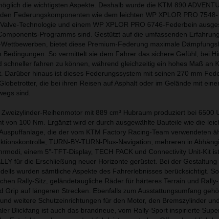
öglich die wichtigsten Aspekte. Deshalb wurde die KTM 890 ADVENT
nden Federungskomponenten wie dem leichten WP XPLOR PRO 7548-
Valve-Technologie und einem WP XPLOR PRO 6746-Federbein ausgest
 Components-Programms sind. Gestützt auf die umfassenden Erfahru
ly-Wettbewerben, bietet diese Premium-Federung maximale Dämpfungsl
n Bedingungen. So vermittelt sie dem Fahrer das sichere Gefühl, bei H
 schneller fahren zu können, während gleichzeitig ein hohes Maß an 
ibt. Darüber hinaus ist dieses Federungssystem mit seinen 270 mm Fed
 Globetrotter, die bei ihren Reisen auf Asphalt oder im Gelände mit ein
wegs sind.
te Zweizylinder-Reihenmotor mit 889 cm³ Hubraum produziert bei 6500 
von 100 Nm. Ergänzt wird er durch ausgewählte Bauteile wie die leic
-Auspuffanlage, die der vom KTM Factory Racing-Team verwendeten äh
aktionskontrolle, TURN-BY-TURN-Plus-Navigation, mehreren in Abhäng
rmodi, einem 5"-TFT-Display, TECH PACK und Connectivity Unit-Kit is
 für die Erschließung neuer Horizonte gerüstet. Bei der Gestaltung
lls wurden sämtliche Aspekte des Fahrerlebnisses berücksichtigt. So
chen Rally-Sitz, geländetaugliche Räder für härteres Terrain und Rall
d Grip auf längeren Strecken. Ebenfalls zum Ausstattungsumfang gehö
und weitere Schutzeinrichtungen für den Motor, den Bremszylinder und
ler Blickfang ist auch das brandneue, vom Rally-Sport inspirierte Supe