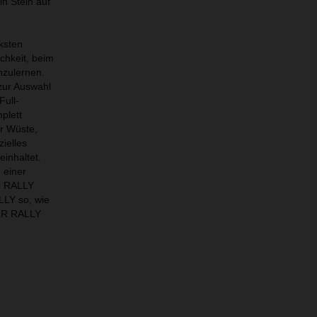
in Stein auf
ksten
chkeit, beim
zulernen.
 zur Auswahl
Full-
plett
er Wüste,
ielles
inhaltet.
 einer
 R RALLY
LLY so, wie
 R RALLY