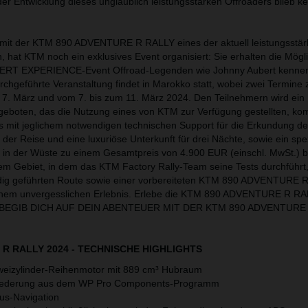
der Entwicklung dieses unglaublich leistungsstarken Offroaders blieb ke
e mit der KTM 890 ADVENTURE R RALLY eines der aktuell leistungsstär
 hat KTM noch ein exklusives Event organisiert: Sie erhalten die Mögli
RT EXPERIENCE-Event Offroad-Legenden wie Johnny Aubert kennen
rchgeführte Veranstaltung findet in Marokko statt, wobei zwei Termine
 7. März und vom 7. bis zum 11. März 2024. Den Teilnehmern wird ein 
geboten, das die Nutzung eines von KTM zur Verfügung gestellten, kom
s mit jeglichem notwendigen technischen Support für die Erkundung d
er Reise und eine luxuriöse Unterkunft für drei Nächte, sowie ein spez
in der Wüste zu einem Gesamtpreis von 4.900 EUR (einschl. MwSt.) be
dem Gebiet, in dem das KTM Factory Rally-Team seine Tests durchführt,
ändig geführten Route sowie einer vorbereiteten KTM 890 ADVENTURE
einem unvergesslichen Erlebnis. Erlebe die KTM 890 ADVENTURE R RA
test. BEGIB DICH AUF DEIN ABENTEUER MIT DER KTM 890 ADVENTURE
R RALLY 2024 - TECHNISCHE HIGHLIGHTS
Zweizylinder-Reihenmotor mit 889 cm³ Hubraum
derung aus dem WP Pro Components-Programm
s-Navigation