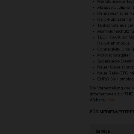
Marktführende Tech
Akrapovič „Slip-on 
Rennspezifische Ra
Rally-Fußrasten mit
Tankschutz aus car
Aluminiumschutz fü
TECH PACK mit Mot
Rally-Fahrmodus
Connectivity Unit-K
Motorschutzgitter
Supersprox-Stealth
Neuer Gabelschutz 
Neue Rally-CTG mit
EURO 5b-Homologa
Die Vorbestellung de
Informationen zur
THE
Website,
hier
.
FÜR MEDIENVERTRE
Service