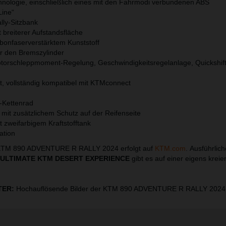
nologie, einschließlich eines mit den Fahrmodi verbundenen ABS
Line“
lly-Sitzbank
 breiterer Aufstandsfläche
bonfaserverstärktem Kunststoff
r den Bremszylinder
orschleppmoment-Regelung, Geschwindigkeitsregelanlage, Quickshif
it, vollständig kompatibel mit KTMconnect
-Kettenrad
mit zusätzlichem Schutz auf der Reifenseite
 zweifarbigem Kraftstofftank
tion
r KTM 890 ADVENTURE R RALLY 2024 erfolgt auf
KTM.com
. Ausführlich
 ULTIMATE KTM DESERT EXPERIENCE
gibt es auf einer eigens kreie
TER:
Hochauflösende Bilder der KTM 890 ADVENTURE R RALLY 2024 