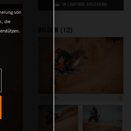
IN LIGHTBOX SPEICHERN
cherung von
, die
BILDER (12)
erstützen.
1 199 x 799