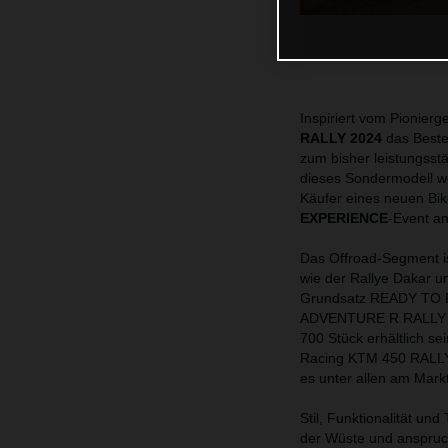
Inspiriert vom Pionierg
RALLY 2024
das Beste
zum bisher leistungsst
dieses Sondermodell w
Käufer eines neuen Bike
EXPERIENCE
-Event a
Das Offroad-Segment is
wie der Rallye Dakar u
Grundsatz READY TO R
ADVENTURE R RALLY wie
700 Stück erhältlich se
Racing KTM 450 RALLY v
es unter allen am Markt
Stil, Funktionalität un
der Wüste und anspruch