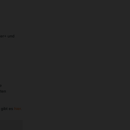
ter+ und
e
rten
gibt es
hier
.