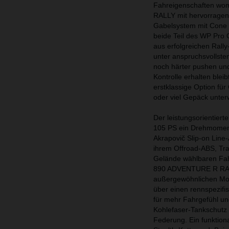
Fahreigenschaften wom
RALLY mit hervorrage
Gabelsystem mit Cone 
beide Teil des WP Pro
aus erfolgreichen Ral
unter anspruchsvollste
noch härter pushen und
Kontrolle erhalten ble
erstklassige Option für
oder viel Gepäck unter
Der leistungsorientier
105 PS ein Drehmoment 
Akrapovič Slip-on Line
ihrem Offroad-ABS, Tr
Gelände wählbaren Fah
890 ADVENTURE R RALLY
außergewöhnlichen Mode
über einen rennspezifis
für mehr Fahrgefühl un
Kohlefaser-Tankschutz 
Federung. Ein funktiona