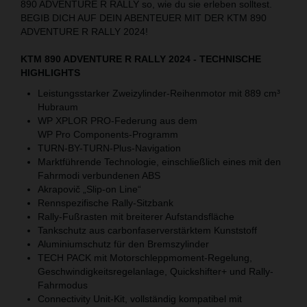
890 ADVENTURE R RALLY so, wie du sie erleben solltest.
BEGIB DICH AUF DEIN ABENTEUER MIT DER KTM 890
ADVENTURE R RALLY 2024!
KTM 890 ADVENTURE R RALLY 2024 - TECHNISCHE
HIGHLIGHTS
Leistungsstarker Zweizylinder-Reihenmotor mit 889 cm³
Hubraum
WP XPLOR PRO-Federung aus dem
WP Pro Components-Programm
TURN-BY-TURN-Plus-Navigation
Marktführende Technologie, einschließlich eines mit den
Fahrmodi verbundenen ABS
Akrapovič „Slip-on Line“
Rennspezifische Rally-Sitzbank
Rally-Fußrasten mit breiterer Aufstandsfläche
Tankschutz aus carbonfaserverstärktem Kunststoff
Aluminiumschutz für den Bremszylinder
TECH PACK mit Motorschleppmoment-Regelung,
Geschwindigkeitsregelanlage, Quickshifter+ und Rally-
Fahrmodus
Connectivity Unit-Kit, vollständig kompatibel mit