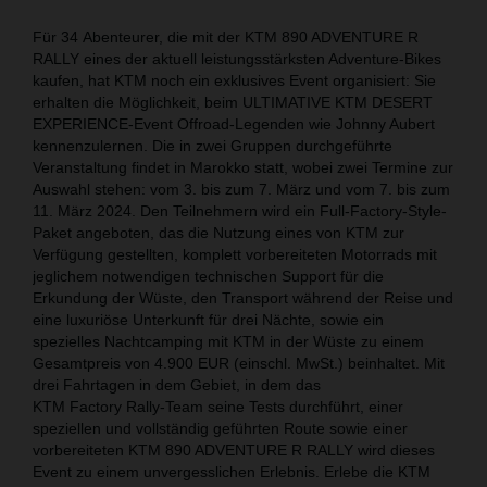
Für 34 Abenteurer, die mit der KTM 890 ADVENTURE R
RALLY eines der aktuell leistungsstärksten Adventure-Bikes
kaufen, hat KTM noch ein exklusives Event organisiert: Sie
erhalten die Möglichkeit, beim ULTIMATIVE KTM DESERT
EXPERIENCE-Event Offroad-Legenden wie Johnny Aubert
kennenzulernen. Die in zwei Gruppen durchgeführte
Veranstaltung findet in Marokko statt, wobei zwei Termine zur
Auswahl stehen: vom 3. bis zum 7. März und vom 7. bis zum
11. März 2024. Den Teilnehmern wird ein Full-Factory-Style-
Paket angeboten, das die Nutzung eines von KTM zur
Verfügung gestellten, komplett vorbereiteten Motorrads mit
jeglichem notwendigen technischen Support für die
Erkundung der Wüste, den Transport während der Reise und
eine luxuriöse Unterkunft für drei Nächte, sowie ein
spezielles Nachtcamping mit KTM in der Wüste zu einem
Gesamtpreis von 4.900 EUR (einschl. MwSt.) beinhaltet. Mit
drei Fahrtagen in dem Gebiet, in dem das
KTM Factory Rally-Team seine Tests durchführt, einer
speziellen und vollständig geführten Route sowie einer
vorbereiteten KTM 890 ADVENTURE R RALLY wird dieses
Event zu einem unvergesslichen Erlebnis. Erlebe die KTM