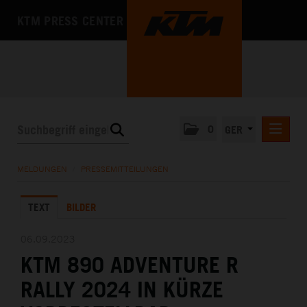
KTM PRESS CENTER
0
GER
PRESSEMITTEILUNGEN
MELDUNGEN
/
PRESSEMITTEILUNGEN
KTM MOTOHALL
TEXT
BILDER
MEDIA
DAS UNTERNEHMEN
06.09.2023
KTM 890 ADVENTURE R
RALLY 2024 IN KÜRZE