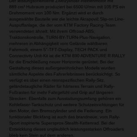
Der leistungsorientierte Zweizylinder-Reihenmotor mit
889 cm³ Hubraum produziert bei 6500 U/min mit 105 PS ein
Drehmoment von 100 Nm. Ergänzt wird er durch
ausgewählte Bauteile wie die leichte Akrapovič Slip-on Line-
Auspuffanlage, die der vom KTM Factory Racing-Team
verwendeten ähnelt. Mit ihrem Offroad-ABS,
Traktionskontrolle, TURN-BY-TURN-Plus-Navigation,
mehreren in Abhängigkeit vom Gelände wählbaren
Fahrmodi, einem 5"-TFT-Display, TECH PACK und
Connectivity Unit-Kit ist die KTM 890 ADVENTURE R RALLY
für die Erschließung neuer Horizonte gerüstet. Bei der
Gestaltung dieses außergewöhnlichen Modells wurden
sämtliche Aspekte des Fahrerlebnisses berücksichtigt. So
verfügt es über einen rennspezifischen Rally-Sitz,
geländetaugliche Räder für härteres Terrain und Rally-
Fußrasten für mehr Fahrgefühl und Grip auf längeren
Strecken. Ebenfalls zum Ausstattungsumfang gehören ein
Kohlefaser-Tankschutz und weitere Schutzeinrichtungen für
den Motor, den Bremszylinder und die Federung. Ein
funktionaler Blickfang ist auch das brandneue, vom Rally-
Sport inspirierte Supersprox-Stealth-Kettenrad. Bei der
Entwicklung dieses unglaublich leistungsstarken Offroaders
blieb kein Stein auf dem anderen.