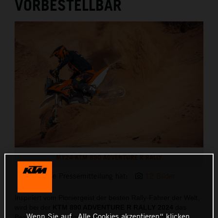
VORBESTELLBAR
MY24 KTM 890 ADVENTURE R RALLY
Diese Pressemitteilung hat:
12 Bilder
Inspiriert vom Pioniergeist der besten Rally-Fahrer der Welt,
wird bei der
KTM 890 ADVENTURE R RALLY 2024
das
Wenn Sie auf „Alle Cookies akzeptieren“ klicken,
Beste aus der erfolgreichen Rally-Tradition und dem