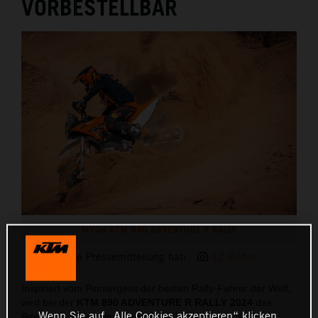
VORBESTELLBAR
MY24 KTM 890 ADVENTURE R RALLY
Diese Pressemitteilung hat:
12 Bilder
Inspiriert vom Pioniergeist der besten Rally-Fahrer der Welt,
wird bei der
KTM 890 ADVENTURE R RALLY 2024
das
Wenn Sie auf „Alle Cookies akzeptieren“ klicken,
Beste aus der erfolgreichen Rally-Tradition und dem