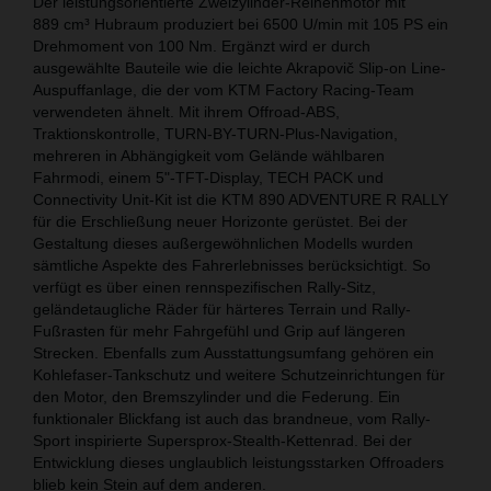
Der leistungsorientierte Zweizylinder-Reihenmotor mit
889 cm³ Hubraum produziert bei 6500 U/min mit 105 PS ein
Drehmoment von 100 Nm. Ergänzt wird er durch
ausgewählte Bauteile wie die leichte Akrapovič Slip-on Line-
Auspuffanlage, die der vom KTM Factory Racing-Team
verwendeten ähnelt. Mit ihrem Offroad-ABS,
Traktionskontrolle, TURN-BY-TURN-Plus-Navigation,
mehreren in Abhängigkeit vom Gelände wählbaren
Fahrmodi, einem 5"-TFT-Display, TECH PACK und
Connectivity Unit-Kit ist die KTM 890 ADVENTURE R RALLY
für die Erschließung neuer Horizonte gerüstet. Bei der
Gestaltung dieses außergewöhnlichen Modells wurden
sämtliche Aspekte des Fahrerlebnisses berücksichtigt. So
verfügt es über einen rennspezifischen Rally-Sitz,
geländetaugliche Räder für härteres Terrain und Rally-
Fußrasten für mehr Fahrgefühl und Grip auf längeren
Strecken. Ebenfalls zum Ausstattungsumfang gehören ein
Kohlefaser-Tankschutz und weitere Schutzeinrichtungen für
den Motor, den Bremszylinder und die Federung. Ein
funktionaler Blickfang ist auch das brandneue, vom Rally-
Sport inspirierte Supersprox-Stealth-Kettenrad. Bei der
Entwicklung dieses unglaublich leistungsstarken Offroaders
blieb kein Stein auf dem anderen.