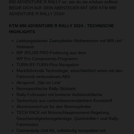
890 ADVENTURE R RALLY so, wie du sie erleben solltest.
BEGIB DICH AUF DEIN ABENTEUER MIT DER KTM 890
ADVENTURE R RALLY 2024!
KTM 890 ADVENTURE R RALLY 2024 - TECHNISCHE
HIGHLIGHTS
Leistungsstarker Zweizylinder-Reihenmotor mit 889 cm³
Hubraum
WP XPLOR PRO-Federung aus dem
WP Pro Components-Programm
TURN-BY-TURN-Plus-Navigation
Marktführende Technologie, einschließlich eines mit den
Fahrmodi verbundenen ABS
Akrapovič „Slip-on Line“
Rennspezifische Rally-Sitzbank
Rally-Fußrasten mit breiterer Aufstandsfläche
Tankschutz aus carbonfaserverstärktem Kunststoff
Aluminiumschutz für den Bremszylinder
TECH PACK mit Motorschleppmoment-Regelung,
Geschwindigkeitsregelanlage, Quickshifter+ und Rally-
Fahrmodus
Connectivity Unit-Kit, vollständig kompatibel mit