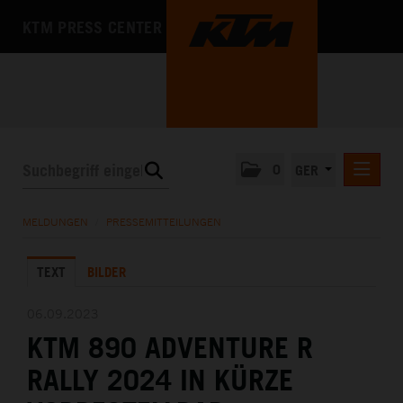
KTM PRESS CENTER
0
GER
PRESSEMITTEILUNGEN
MELDUNGEN
/
PRESSEMITTEILUNGEN
KTM MOTOHALL
TEXT
BILDER
MEDIA
DAS UNTERNEHMEN
06.09.2023
KTM 890 ADVENTURE R
RALLY 2024 IN KÜRZE