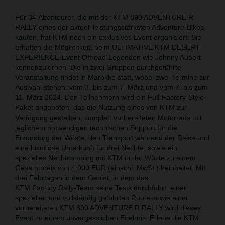
Für 34 Abenteurer, die mit der KTM 890 ADVENTURE R
RALLY eines der aktuell leistungsstärksten Adventure-Bikes
kaufen, hat KTM noch ein exklusives Event organisiert: Sie
erhalten die Möglichkeit, beim ULTIMATIVE KTM DESERT
EXPERIENCE-Event Offroad-Legenden wie Johnny Aubert
kennenzulernen. Die in zwei Gruppen durchgeführte
Veranstaltung findet in Marokko statt, wobei zwei Termine zur
Auswahl stehen: vom 3. bis zum 7. März und vom 7. bis zum
11. März 2024. Den Teilnehmern wird ein Full-Factory-Style-
Paket angeboten, das die Nutzung eines von KTM zur
Verfügung gestellten, komplett vorbereiteten Motorrads mit
jeglichem notwendigen technischen Support für die
Erkundung der Wüste, den Transport während der Reise und
eine luxuriöse Unterkunft für drei Nächte, sowie ein
spezielles Nachtcamping mit KTM in der Wüste zu einem
Gesamtpreis von 4.900 EUR (einschl. MwSt.) beinhaltet. Mit
drei Fahrtagen in dem Gebiet, in dem das
KTM Factory Rally-Team seine Tests durchführt, einer
speziellen und vollständig geführten Route sowie einer
vorbereiteten KTM 890 ADVENTURE R RALLY wird dieses
Event zu einem unvergesslichen Erlebnis. Erlebe die KTM