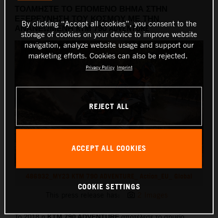
ΤΟΛΜΗΣΤΕ ΤΟ ΕΠΟΜΕΝΟ ΒΗΜΑ ΣΤΗΝ
ΕΞΕΡΕΥΝΗΣΗ ΤΟΥ ΚΟΣΜΟΥ ΜΕ ΤΗΝ
By clicking “Accept all cookies”, you consent to the
ΑΝΑΝΕΩΜΕΝΗ KTM 790 ADVENTURE
storage of cookies on your device to improve website
navigation, analyze website usage and support our
marketing efforts. Cookies can also be rejected.
Privacy Policy
Imprint
REJECT ALL
ACCEPT ALL COOKIES
486932_MY23 KTM 790 ADVENTURE_ Action_EU_ Global
COOKIE SETTINGS
This press release has:
2 Images
Το 2018 η
KTM 790 ADVENTURE
αποτέλεσε το σημείο