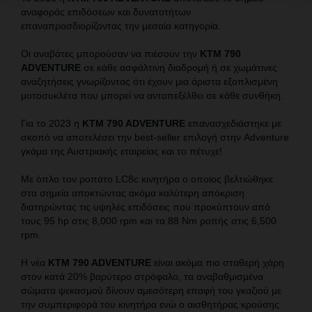
αναφοράς επιδόσεων και δυνατοτήτων
επαναπροσδιορίζοντας την μεσαία κατηγορία.
Οι αναβάτες μπορούσαν να πιέσουν την
KTM 790
ADVENTURE
σε κάθε ασφάλτινη διαδρομή ή σε χωμάτινες
αναζητήσεις γνωρίζοντας ότι έχουν μια άριστα εξοπλισμένη
μοτοσυκλέτα που μπορεί να ανταπεξέλθει σε κάθε συνθήκη.
Για το 2023 η
KTM 790 ADVENTURE
επανασχεδιάστηκε με
σκοπό να αποτελέσει την best-seller επιλογή στην Adventure
γκάμα της Αυστριακής εταιρείας και το πέτυχε!
Με όπλο τον ροπάτο LC8c κινητήρα ο οποίος βελτιώθηκε
στα σημεία αποκτώντας ακόμα καλύτερη απόκριση
διατηρώντας τις υψηλές επιδόσεις που προκύπτουν από
τους 95 hp στις 8,000 rpm και τα 88 Nm ροπής στις 6,500
rpm.
Η νέα
KTM 790 ADVENTURE
είναι ακόμα πιο σταθερή χάρη
στον κατά 20% βαρύτερο στρόφαλο, τα αναβαθμισμένα
σώματα ψεκασμού δίνουν αμεσότερη επαφή του γκαζιού με
την συμπεριφορά του κινητήρα ενώ ο αισθητήρας κρούσης