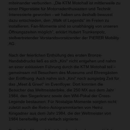
miteinander verbunden. „Die KTM Motohall ist mittlerweile zu
einer Pilgerstätte für Motorradenthusiasten und Technik
Interessierte geworden - wir haben uns deshalb bewusst
dazu entschieden, den „Walk of Legends“ im Freien zu
installieren. Fan-Momente sind so unabhängig von unseren
Öffnungszeiten möglich“, erklärt Hubert Trunkenpolz,
stellvertretender Vorstandsvorsitzender der PIERER Mobility
AG.
Nach der feierlichen Enthüllung des ersten Bronze-
Handabdrucks ließ es sich „Kini“ nicht entgehen und nahm
an einer exklusiven Führung durch die KTM Motohall teil –
gemeinsam mit Besuchern des Museums und Ehrengästen
der Eröffnung. Auch nahm sich „Kini“ noch ausgiebig Zeit für
das „Meet & Greet“ im Eventfoyer. Dort konnten die
Besucher das Weltmeisterbike, die 250 MX aus dem Jahr
1984, den Siegerkranz sowie den WM-Pokal der Cross-
Legende bestaunen. Für Nostalgie-Momente sorgten nicht
zuletzt auch die Retro-Autogrammkarten von Heinz
Kinigadner aus dem Jahr 1984, die der Weltmeister von
1984 bereitwillig und vielfach signierte.