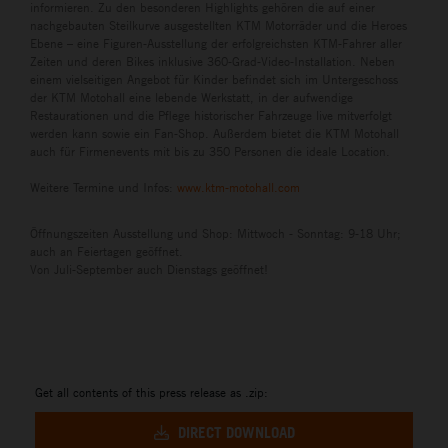
informieren. Zu den besonderen Highlights gehören die auf einer
nachgebauten Steilkurve ausgestellten KTM Motorräder und die Heroes
Ebene – eine Figuren-Ausstellung der erfolgreichsten KTM-Fahrer aller
Zeiten und deren Bikes inklusive 360-Grad-Video-Installation. Neben
einem vielseitigen Angebot für Kinder befindet sich im Untergeschoss
der KTM Motohall eine lebende Werkstatt, in der aufwendige
Restaurationen und die Pflege historischer Fahrzeuge live mitverfolgt
werden kann sowie ein Fan-Shop. Außerdem bietet die KTM Motohall
auch für Firmenevents mit bis zu 350 Personen die ideale Location.
Weitere Termine und Infos:
www.ktm-motohall.com
Öffnungszeiten Ausstellung und Shop: Mittwoch - Sonntag: 9-18 Uhr;
auch an Feiertagen geöffnet.
Von Juli-September auch Dienstags geöffnet!
Get all contents of this press release as .zip:
DIRECT DOWNLOAD