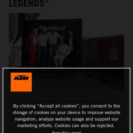
LEGENDS“
THE COMPANY
Eroeffnung Walk of Legends
v.l.n.r. Eva Priewasser - Geschäftsführerin der KTM
By clicking “Accept all cookies”, you consent to the
Motohall, Hubert Trunkenpolz - stellv.
storage of cookies on your device to improve website
Vorstandsvorsitzender der PIERER Mobility AG, Heinz
navigation, analyze website usage and support our
Kinigadner, Pit Beirer - Motorsports Director KTM
marketing efforts. Cookies can also be rejected.
Racing GmbH, Daniel Lang - Bürgermeister Stadt
Mattighofen
Privacy Policy
Imprint