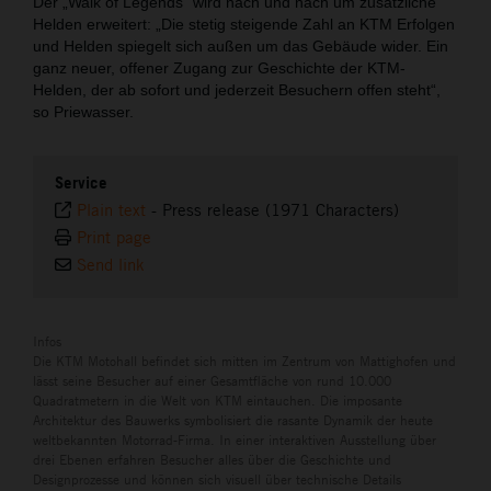
Der „Walk of Legends“ wird nach und nach um zusätzliche
Helden erweitert: „Die stetig steigende Zahl an KTM Erfolgen
und Helden spiegelt sich außen um das Gebäude wider. Ein
ganz neuer, offener Zugang zur Geschichte der KTM-
Helden, der ab sofort und jederzeit Besuchern offen steht“,
so Priewasser.
Service
Plain text
-
Press release (1971 Characters)
Print page
Send link
Infos
Die KTM Motohall befindet sich mitten im Zentrum von Mattighofen und
lässt seine Besucher auf einer Gesamtfläche von rund 10.000
Quadratmetern in die Welt von KTM eintauchen. Die imposante
Architektur des Bauwerks symbolisiert die rasante Dynamik der heute
weltbekannten Motorrad-Firma. In einer interaktiven Ausstellung über
drei Ebenen erfahren Besucher alles über die Geschichte und
Designprozesse und können sich visuell über technische Details