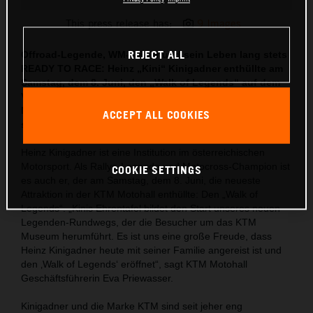
This press release has:
9 Images
REJECT ALL
Offroad-Legende, WM-Sieger und sein Leben lang stets
READY TO RACE: Heinz „Kini“ Kinigadner enthüllte am
Samstag, dem 8. Juni, den „Walk of Legends“ auf dem
Vorplatz der KTM Motohall. „Es ehrt mich, dass mein
Name am Beginn dieses Rundwegs stehen darf“, zeigt
ACCEPT ALL COOKIES
sich „Kini“ gerührt.
Heinz Kinigadner ist eine Institution im österreichischen
Motorsport. Als Rallye-Legende und Motocross-Champion ist
COOKIE SETTINGS
es auch er, der am Samstag, dem 8. Juni, die neueste
Attraktion in der KTM Motohall enthüllte: Den „Walk of
Legends“. „Kinis Ehrentafel bildet den Start unseres neuen
Legenden-Rundwegs, der die Besucher um das KTM
Museum herumführt. Es ist uns eine große Freude, dass
Heinz Kinigadner heute mit seiner Familie angereist ist und
den ‚Walk of Legends‘ eröffnet“, sagt KTM Motohall
Geschäftsführerin Eva Priewasser.
Kinigadner und die Marke KTM sind seit jeher eng