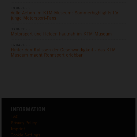
18.06.2025
Volle Action im KTM Museum: Sommerhighlights für
junge Motorsport-Fans
03.06.2025
Motorsport und Helden hautnah im KTM Museum
16.04.2025
Hinter den Kulissen der Geschwindigkeit - das KTM
Museum macht Rennsport erlebbar
INFORMATION
T&C
Privacy Policy
Imprint
Cookie Settings