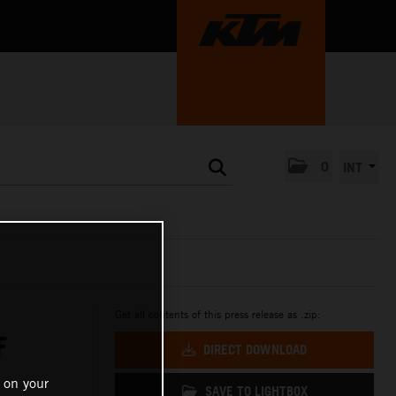
0
INT
Get all contents of this press release as .zip:
F
DIRECT DOWNLOAD
 on your
SAVE TO LIGHTBOX