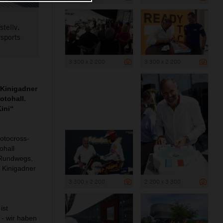
stellv.
rsports
3 300 x 2 200
3 300 x 2 200
 Kinigadner
otohall.
ini“
Motocross-
ohall
n-Rundwegs,
 Kinigadner
3 300 x 2 200
2 200 x 3 300
ist
 - wir haben