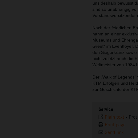
uns deshalb bewusst da
sind so unabhängig von
Vorstandsvorsitzender 
Nach der feierlichen E
nahm an einer exklusi
Museums und Ehrengäste
Greet“ im Eventfoyer. 
den Siegerkranz sowie
nicht zuletzt auch die
Weltmeister von 1984 ber
Der „Walk of Legends“ 
KTM Erfolgen und Held
zur Geschichte der KTM
Service
Plain text
-
Pres
Print page
Send link