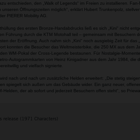
zu entschieden, den „Walk of Legends“ im Freien zu installieren. Fa
 unseren Öffnungszeiten möglich“, erklärt Hubert Trunkenpolz, stellver
der PIERER Mobility AG.
nthüllung des ersten Bronze-Handabdrucks ließ es sich „Kini“ nicht ent
ven Führung durch die KTM Motohall teil – gemeinsam mit Besuchern d
n der Eröffnung. Auch nahm sich „Kini“ noch ausgiebig Zeit für das 
Dort konnten die Besucher das Weltmeisterbike, die 250 MX aus dem J
 den WM-Pokal der Cross-Legende bestaunen. Für Nostalgie-Momente
 Retro-Autogrammkarten von Heinz Kinigadner aus dem Jahr 1984, die d
eitwillig und vielfach signierte.
wird nach und nach um zusätzliche Helden erweitert: „Die stetig steige
en spiegelt sich außen um das Gebäude wider. Ein ganz neuer, offen
-Helden, der ab sofort und jederzeit Besuchern offen steht“, so Priewa
s release (1971 Characters)