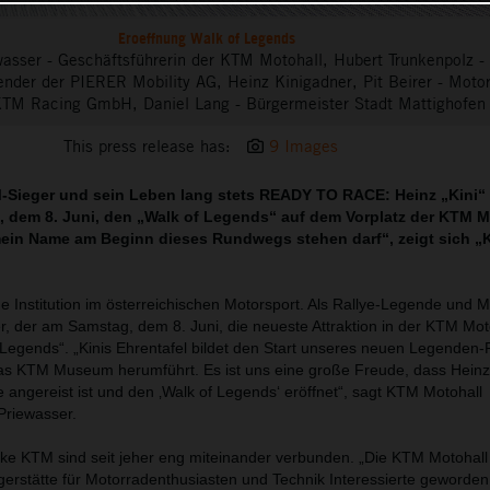
Eroeffnung Walk of Legends
ewasser - Geschäftsführerin der KTM Motohall, Hubert Trunkenpolz - 
ender der PIERER Mobility AG, Heinz Kinigadner, Pit Beirer - Moto
KTM Racing GmbH, Daniel Lang - Bürgermeister Stadt Mattighofen
This press release has:
9 Images
Sieger und sein Leben lang stets READY TO RACE: Heinz „Kini“
, dem 8. Juni, den „Walk of Legends“ auf dem Vorplatz der KTM M
mein Name am Beginn dieses Rundwegs stehen darf“, zeigt sich „K
ne Institution im österreichischen Motorsport. Als Rallye-Legende und 
r, der am Samstag, dem 8. Juni, die neueste Attraktion in der KTM Mot
f Legends“. „Kinis Ehrentafel bildet den Start unseres neuen Legende
as KTM Museum herumführt. Es ist uns eine große Freude, dass Heinz
e angereist ist und den ‚Walk of Legends‘ eröffnet“, sagt KTM Motohall
Priewasser.
ke KTM sind seit jeher eng miteinander verbunden. „Die KTM Motohall 
ilgerstätte für Motorradenthusiasten und Technik Interessierte geworden