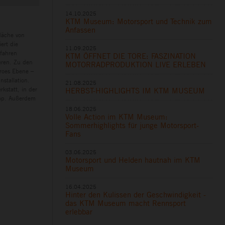
14.10.2025
KTM Museum: Motorsport und Technik zum
Anfassen
läche von
ert die
11.09.2025
rfahren
KTM ÖFFNET DIE TORE: FASZINATION
eren. Zu den
MOTORRADPRODUKTION LIVE ERLEBEN
eroes Ebene –
nstallation.
21.08.2025
kstatt, in der
HERBST-HIGHLIGHTS IM KTM MUSEUM
hop. Außerdem
18.06.2025
Volle Action im KTM Museum:
Sommerhighlights für junge Motorsport-
Fans
03.06.2025
Motorsport und Helden hautnah im KTM
Museum
16.04.2025
Hinter den Kulissen der Geschwindigkeit -
das KTM Museum macht Rennsport
erlebbar