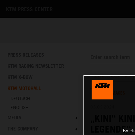
KTM PRESS CENTER
PRESS RELEASES
KTM RACING NEWSLETTER
KTM X-BOW
PRESS RELEASES
/
KTM 
KTM MOTOHALL
TEXT
IMAGES
DEUTSCH
03.06.2024
ENGLISH
„KINI“ KI
MEDIA
LEGENDS“
THE COMPANY
By cl