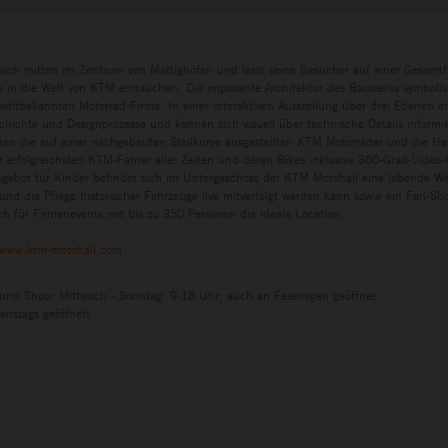
sich mitten im Zentrum von Mattighofen und lässt seine Besucher auf einer Gesamtf
in die Welt von KTM eintauchen. Die imposante Architektur des Bauwerks symbolisi
eltbekannten Motorrad-Firma. In einer interaktiven Ausstellung über drei Ebenen e
chichte und Designprozesse und können sich visuell über technische Details informi
ren die auf einer nachgebauten Steilkurve ausgestellten KTM Motorräder und die H
r erfolgreichsten KTM-Fahrer aller Zeiten und deren Bikes inklusive 360-Grad-Video-I
ngebot für Kinder befindet sich im Untergeschoss der KTM Motohall eine lebende Wer
und die Pflege historischer Fahrzeuge live mitverfolgt werden kann sowie ein Fan-S
h für Firmenevents mit bis zu 350 Personen die ideale Location.
www.ktm-motohall.com
 und Shop: Mittwoch - Sonntag: 9-18 Uhr; auch an Feiertagen geöffnet.
enstags geöffnet!