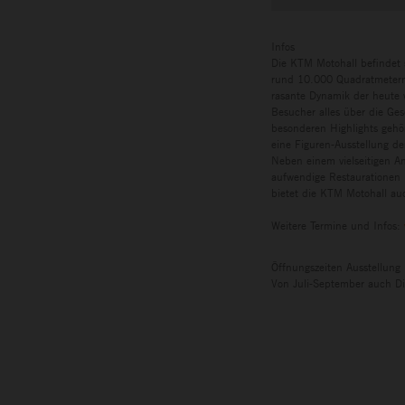
Infos
Die KTM Motohall befindet 
rund 10.000 Quadratmetern 
rasante Dynamik der heute w
Besucher alles über die Ges
besonderen Highlights gehö
eine Figuren-Ausstellung de
Neben einem vielseitigen A
aufwendige Restaurationen 
bietet die KTM Motohall auc
Weitere Termine und Infos:
Öffnungszeiten Ausstellung
Von Juli-September auch Di