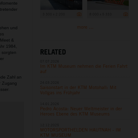
n-Momente
tretender
3 300 x 2 200
8 000 x 5 333
more ...
gehen und
es
„Meet &
ahr 1984,
RELATED
 sorgten
er
07.07.2026
Im KTM Museum nehmen die Ferien Fahrt
auf
nde Zahl an
24.03.2026
er Zugang
Saisonstart in der KTM Motohall: Mit
sser.
Vollgas ins Frühjahr
14.01.2026
Pedro Acosta: Neuer Weltmeister in der
Heroes Ebene des KTM Museums
12.12.2025
MOTORSPORTHELDEN HAUTNAH - IM
KTM MUSEUM