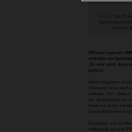
v.l.n.r. Eva Pri
Vorstandsvorsitz
Director 
Offroad-Legende, WM-
enthüllte am Samstag
„Es ehrt mich, dass 
gerührt.
Heinz Kinigadner ist ei
Champion ist es auch e
enthüllte: Den „Walk o
der die Besucher um d
heute mit seiner Famili
Geschäftsführerin Eva 
Kinigadner und die Mar
mittlerweile zu einer P