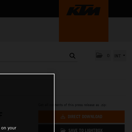
0
INT
Get all contents of this press release as .zip:
F
DIRECT DOWNLOAD
 on your
SAVE TO LIGHTBOX