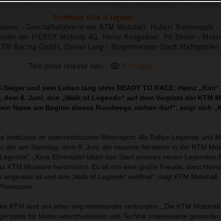
Eroeffnung Walk of Legends
ewasser - Geschäftsführerin der KTM Motohall, Hubert Trunkenpolz - 
ender der PIERER Mobility AG, Heinz Kinigadner, Pit Beirer - Moto
KTM Racing GmbH, Daniel Lang - Bürgermeister Stadt Mattighofen
This press release has:
9 Images
Sieger und sein Leben lang stets READY TO RACE: Heinz „Kini“
, dem 8. Juni, den „Walk of Legends“ auf dem Vorplatz der KTM M
mein Name am Beginn dieses Rundwegs stehen darf“, zeigt sich „K
ne Institution im österreichischen Motorsport. Als Rallye-Legende und 
r, der am Samstag, dem 8. Juni, die neueste Attraktion in der KTM Mot
f Legends“. „Kinis Ehrentafel bildet den Start unseres neuen Legende
as KTM Museum herumführt. Es ist uns eine große Freude, dass Heinz
e angereist ist und den ‚Walk of Legends‘ eröffnet“, sagt KTM Motohall
Priewasser.
ke KTM sind seit jeher eng miteinander verbunden. „Die KTM Motohall 
ilgerstätte für Motorradenthusiasten und Technik Interessierte geworden