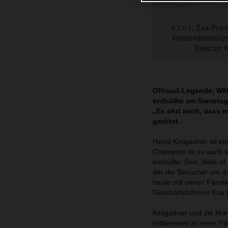
v.l.n.r. Eva Pri
Vorstandsvorsitz
Director 
Offroad-Legende, WM-
enthüllte am Samstag
„Es ehrt mich, dass 
gerührt.
Heinz Kinigadner ist ei
Champion ist es auch e
enthüllte: Den „Walk o
der die Besucher um d
heute mit seiner Famili
Geschäftsführerin Eva 
Kinigadner und die Mar
mittlerweile zu einer P