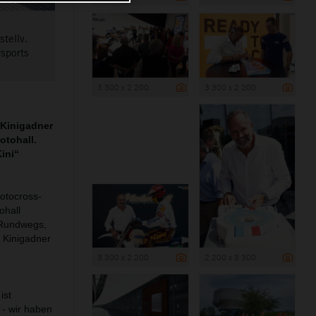
stellv.
rsports
3 300 x 2 200
3 300 x 2 200
 Kinigadner
otohall.
ini“
Motocross-
ohall
n-Rundwegs,
 Kinigadner
3 300 x 2 200
2 200 x 3 300
ist
 - wir haben