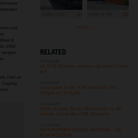
n-Momente
tretender
3 300 x 2 200
8 000 x 5 333
more ...
gehen und
es
„Meet &
ahr 1984,
RELATED
 sorgten
er
07.07.2026
Im KTM Museum nehmen die Ferien Fahrt
auf
nde Zahl an
24.03.2026
er Zugang
Saisonstart in der KTM Motohall: Mit
sser.
Vollgas ins Frühjahr
14.01.2026
Pedro Acosta: Neuer Weltmeister in der
Heroes Ebene des KTM Museums
12.12.2025
MOTORSPORTHELDEN HAUTNAH - IM
KTM MUSEUM