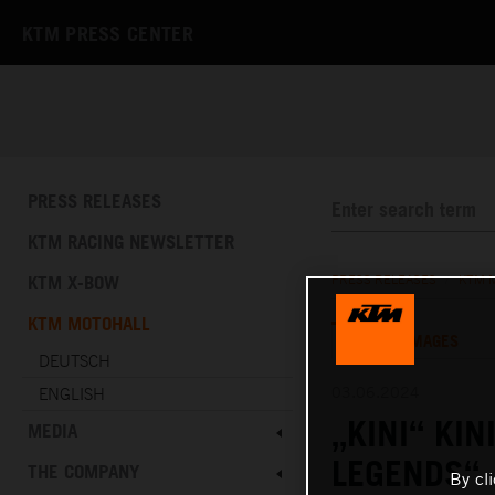
KTM PRESS CENTER
PRESS RELEASES
KTM RACING NEWSLETTER
KTM X-BOW
PRESS RELEASES
/
KTM 
KTM MOTOHALL
TEXT
IMAGES
DEUTSCH
03.06.2024
ENGLISH
„KINI“ KI
MEDIA
LEGENDS“
THE COMPANY
By cl