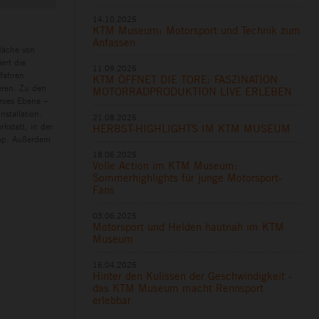
14.10.2025
KTM Museum: Motorsport und Technik zum
Anfassen
läche von
ert die
11.09.2025
rfahren
KTM ÖFFNET DIE TORE: FASZINATION
eren. Zu den
MOTORRADPRODUKTION LIVE ERLEBEN
eroes Ebene –
nstallation.
21.08.2025
kstatt, in der
HERBST-HIGHLIGHTS IM KTM MUSEUM
hop. Außerdem
18.06.2025
Volle Action im KTM Museum:
Sommerhighlights für junge Motorsport-
Fans
03.06.2025
Motorsport und Helden hautnah im KTM
Museum
16.04.2025
Hinter den Kulissen der Geschwindigkeit -
das KTM Museum macht Rennsport
erlebbar