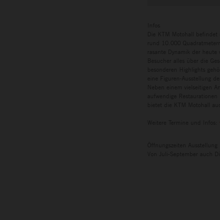
Infos
Die KTM Motohall befindet 
rund 10.000 Quadratmetern 
rasante Dynamik der heute w
Besucher alles über die Ges
besonderen Highlights gehö
eine Figuren-Ausstellung de
Neben einem vielseitigen A
aufwendige Restaurationen 
bietet die KTM Motohall auc
Weitere Termine und Infos:
Öffnungszeiten Ausstellung
Von Juli-September auch Di