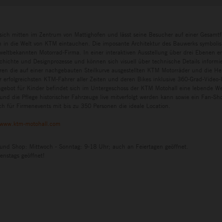
sich mitten im Zentrum von Mattighofen und lässt seine Besucher auf einer Gesamtf
in die Welt von KTM eintauchen. Die imposante Architektur des Bauwerks symbolisi
eltbekannten Motorrad-Firma. In einer interaktiven Ausstellung über drei Ebenen e
chichte und Designprozesse und können sich visuell über technische Details informi
ren die auf einer nachgebauten Steilkurve ausgestellten KTM Motorräder und die H
r erfolgreichsten KTM-Fahrer aller Zeiten und deren Bikes inklusive 360-Grad-Video-I
ngebot für Kinder befindet sich im Untergeschoss der KTM Motohall eine lebende Wer
und die Pflege historischer Fahrzeuge live mitverfolgt werden kann sowie ein Fan-S
h für Firmenevents mit bis zu 350 Personen die ideale Location.
www.ktm-motohall.com
 und Shop: Mittwoch - Sonntag: 9-18 Uhr; auch an Feiertagen geöffnet.
enstags geöffnet!