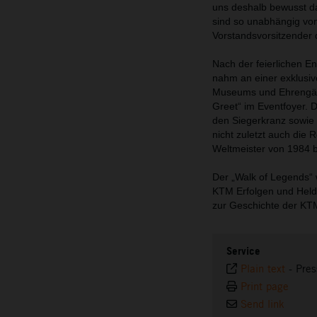
uns deshalb bewusst da
sind so unabhängig von
Vorstandsvorsitzender 
Nach der feierlichen E
nahm an einer exklusi
Museums und Ehrengäste
Greet“ im Eventfoyer. 
den Siegerkranz sowie
nicht zuletzt auch die
Weltmeister von 1984 ber
Der „Walk of Legends“ 
KTM Erfolgen und Held
zur Geschichte der KTM
Service
Plain text
-
Pres
Print page
Send link