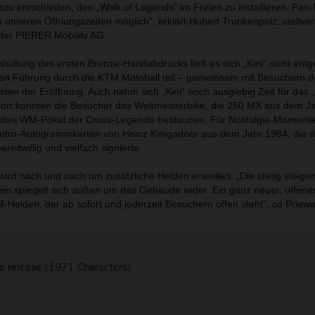
zu entschieden, den „Walk of Legends“ im Freien zu installieren. Fa
 unseren Öffnungszeiten möglich“, erklärt Hubert Trunkenpolz, stellver
der PIERER Mobility AG.
nthüllung des ersten Bronze-Handabdrucks ließ es sich „Kini“ nicht ent
ven Führung durch die KTM Motohall teil – gemeinsam mit Besuchern d
n der Eröffnung. Auch nahm sich „Kini“ noch ausgiebig Zeit für das 
Dort konnten die Besucher das Weltmeisterbike, die 250 MX aus dem J
 den WM-Pokal der Cross-Legende bestaunen. Für Nostalgie-Momente
 Retro-Autogrammkarten von Heinz Kinigadner aus dem Jahr 1984, die d
eitwillig und vielfach signierte.
wird nach und nach um zusätzliche Helden erweitert: „Die stetig steige
en spiegelt sich außen um das Gebäude wider. Ein ganz neuer, offen
-Helden, der ab sofort und jederzeit Besuchern offen steht“, so Priewa
s release (1971 Characters)