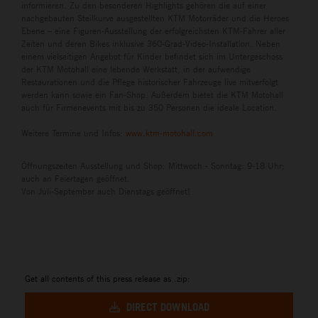
informieren. Zu den besonderen Highlights gehören die auf einer
nachgebauten Steilkurve ausgestellten KTM Motorräder und die Heroes
Ebene – eine Figuren-Ausstellung der erfolgreichsten KTM-Fahrer aller
Zeiten und deren Bikes inklusive 360-Grad-Video-Installation. Neben
einem vielseitigen Angebot für Kinder befindet sich im Untergeschoss
der KTM Motohall eine lebende Werkstatt, in der aufwendige
Restaurationen und die Pflege historischer Fahrzeuge live mitverfolgt
werden kann sowie ein Fan-Shop. Außerdem bietet die KTM Motohall
auch für Firmenevents mit bis zu 350 Personen die ideale Location.
Weitere Termine und Infos:
www.ktm-motohall.com
Öffnungszeiten Ausstellung und Shop: Mittwoch - Sonntag: 9-18 Uhr;
auch an Feiertagen geöffnet.
Von Juli-September auch Dienstags geöffnet!
Get all contents of this press release as .zip:
DIRECT DOWNLOAD