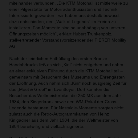
miteinander verbunden. „Die KTM Motohall ist mittlerweile zu
einer Pilgerstätte für Motorradenthusiasten und Technik
Interessierte geworden - wir haben uns deshalb bewusst
dazu entschieden, den „Walk of Legends“ im Freien zu
installieren. Fan-Momente sind so unabhängig von unseren
Öffnungszeiten möglich“, erklärt Hubert Trunkenpolz,
stellvertretender Vorstandsvorsitzender der PIERER Mobility
AG.
Nach der feierlichen Enthüllung des ersten Bronze-
Handabdrucks ließ es sich „Kini“ nicht entgehen und nahm
an einer exklusiven Führung durch die KTM Motohall teil –
gemeinsam mit Besuchern des Museums und Ehrengästen
der Eröffnung. Auch nahm sich „Kini“ noch ausgiebig Zeit für
das „Meet & Greet“ im Eventfoyer. Dort konnten die
Besucher das Weltmeisterbike, die 250 MX aus dem Jahr
1984, den Siegerkranz sowie den WM-Pokal der Cross-
Legende bestaunen. Für Nostalgie-Momente sorgten nicht
zuletzt auch die Retro-Autogrammkarten von Heinz
Kinigadner aus dem Jahr 1984, die der Weltmeister von
1984 bereitwillig und vielfach signierte.