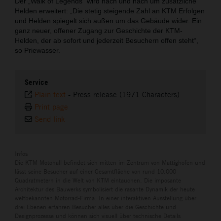
Der „Walk of Legends“ wird nach und nach um zusätzliche
Helden erweitert: „Die stetig steigende Zahl an KTM Erfolgen
und Helden spiegelt sich außen um das Gebäude wider. Ein
ganz neuer, offener Zugang zur Geschichte der KTM-
Helden, der ab sofort und jederzeit Besuchern offen steht“,
so Priewasser.
Service
Plain text
-
Press release (1971 Characters)
Print page
Send link
Infos
Die KTM Motohall befindet sich mitten im Zentrum von Mattighofen und
lässt seine Besucher auf einer Gesamtfläche von rund 10.000
Quadratmetern in die Welt von KTM eintauchen. Die imposante
Architektur des Bauwerks symbolisiert die rasante Dynamik der heute
weltbekannten Motorrad-Firma. In einer interaktiven Ausstellung über
drei Ebenen erfahren Besucher alles über die Geschichte und
Designprozesse und können sich visuell über technische Details