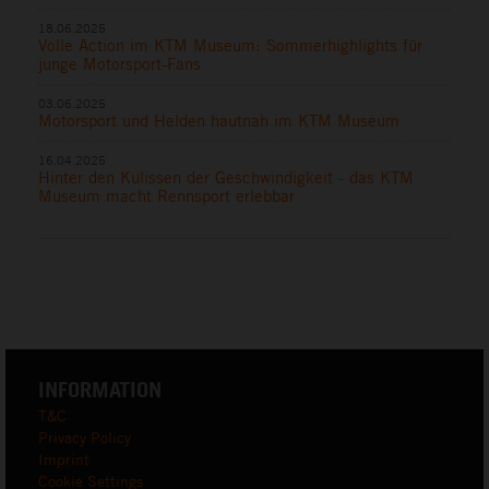
18.06.2025
Volle Action im KTM Museum: Sommerhighlights für
junge Motorsport-Fans
03.06.2025
Motorsport und Helden hautnah im KTM Museum
16.04.2025
Hinter den Kulissen der Geschwindigkeit - das KTM
Museum macht Rennsport erlebbar
INFORMATION
T&C
Privacy Policy
Imprint
Cookie Settings