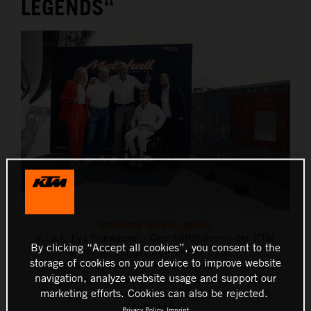
LEGENDS“
THE COMPANY
Eroeffnung Walk of Legends
v.l.n.r. Eva Priewasser - Geschäftsführerin der KTM
By clicking “Accept all cookies”, you consent to the
Motohall, Hubert Trunkenpolz - stellv.
storage of cookies on your device to improve website
Vorstandsvorsitzender der PIERER Mobility AG, Heinz
navigation, analyze website usage and support our
Kinigadner, Pit Beirer - Motorsports Director KTM
marketing efforts. Cookies can also be rejected.
Racing GmbH, Daniel Lang - Bürgermeister Stadt
Mattighofen
Privacy Policy
Imprint