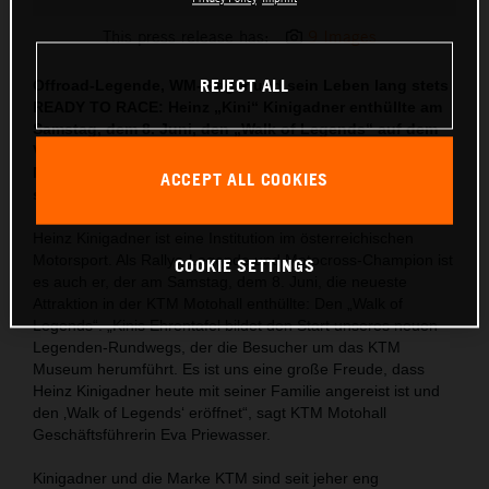
This press release has:
9 Images
REJECT ALL
Offroad-Legende, WM-Sieger und sein Leben lang stets
READY TO RACE: Heinz „Kini“ Kinigadner enthüllte am
Samstag, dem 8. Juni, den „Walk of Legends“ auf dem
Vorplatz der KTM Motohall. „Es ehrt mich, dass mein
Name am Beginn dieses Rundwegs stehen darf“, zeigt
ACCEPT ALL COOKIES
sich „Kini“ gerührt.
Heinz Kinigadner ist eine Institution im österreichischen
Motorsport. Als Rallye-Legende und Motocross-Champion ist
COOKIE SETTINGS
es auch er, der am Samstag, dem 8. Juni, die neueste
Attraktion in der KTM Motohall enthüllte: Den „Walk of
Legends“. „Kinis Ehrentafel bildet den Start unseres neuen
Legenden-Rundwegs, der die Besucher um das KTM
Museum herumführt. Es ist uns eine große Freude, dass
Heinz Kinigadner heute mit seiner Familie angereist ist und
den ‚Walk of Legends‘ eröffnet“, sagt KTM Motohall
Geschäftsführerin Eva Priewasser.
Kinigadner und die Marke KTM sind seit jeher eng