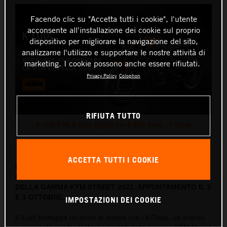
Facendo clic su "Accetta tutti i cookie", l'utente
acconsente all'installazione dei cookie sul proprio
dispositivo per migliorare la navigazione del sito,
analizzarne l'utilizzo e supportare le nostre attività di
marketing. I cookie possono anche essere rifiutati.
Privacy Policy
Colophon
RIFIUTA TUTTO
K-Lodi KTM K-Days Digital Set 6 890 Duke - 3 Cover
Questo comunicato stampa contiene:
4 Immagini
ACCETTA TUTTI I COOKIE
K-LODI, CONCESSIONARIA KTM PER LODI E PROVINCIA,
ORGANIZZA I K-DAYS, UN WEEKEND DI TEST RIDE
DELLA GAMMA KTM STREET 2021. APPUNTAMENTO IL 2
E 3 OTTOBRE.
IMPOSTAZIONI DEI COOKIE
K-Lodi festeggia un anno di attività con i K-Days, un evento