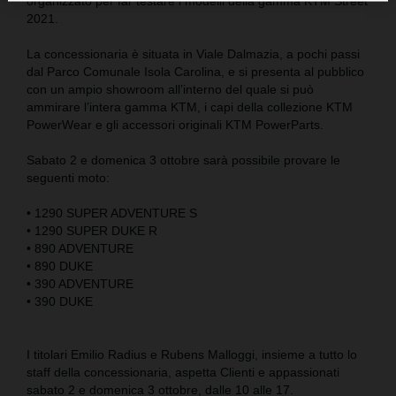
organizzato per far testare i modelli della gamma KTM Street
2021.
La concessionaria è situata in Viale Dalmazia, a pochi passi
dal Parco Comunale Isola Carolina, e si presenta al pubblico
con un ampio showroom all’interno del quale si può
ammirare l’intera gamma KTM, i capi della collezione KTM
PowerWear e gli accessori originali KTM PowerParts.
Sabato 2 e domenica 3 ottobre sarà possibile provare le
seguenti moto:
• 1290 SUPER ADVENTURE S
• 1290 SUPER DUKE R
• 890 ADVENTURE
• 890 DUKE
• 390 ADVENTURE
• 390 DUKE
I titolari Emilio Radius e Rubens Malloggi, insieme a tutto lo
staff della concessionaria, aspetta Clienti e appassionati
sabato 2 e domenica 3 ottobre, dalle 10 alle 17.