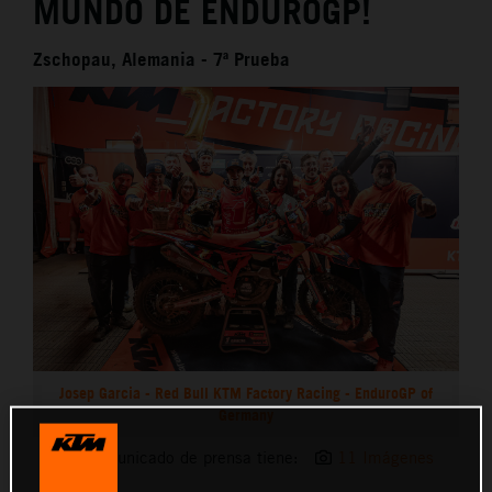
MUNDO DE ENDUROGP!
Zschopau, Alemania - 7ª Prueba
Josep Garcia - Red Bull KTM Factory Racing - EnduroGP of
Germany
Este comunicado de prensa tiene:
11 Imágenes