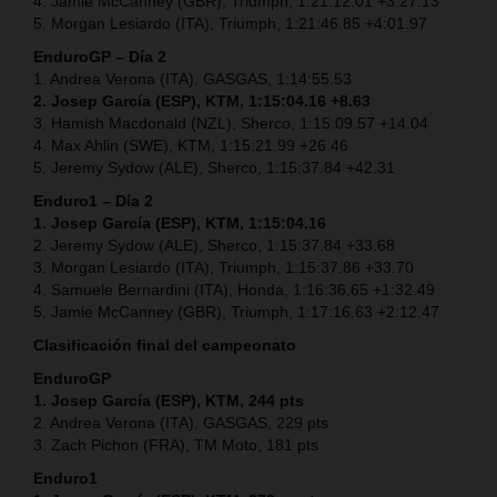
4. Jamie McCanney (GBR), Triumph, 1:21:12.01 +3:27.13
5. Morgan Lesiardo (ITA), Triumph, 1:21:46.85 +4:01.97
EnduroGP – Día 2
1. Andrea Verona (ITA), GASGAS, 1:14:55.53
2. Josep García (ESP), KTM, 1:15:04.16 +8.63
3. Hamish Macdonald (NZL), Sherco, 1:15:09.57 +14.04
4. Max Ahlin (SWE), KTM, 1:15:21.99 +26.46
5. Jeremy Sydow (ALE), Sherco, 1:15:37.84 +42.31
Enduro1 – Día 2
1. Josep García (ESP), KTM, 1:15:04.16
2. Jeremy Sydow (ALE), Sherco, 1:15:37.84 +33.68
3. Morgan Lesiardo (ITA), Triumph, 1:15:37.86 +33.70
4. Samuele Bernardini (ITA), Honda, 1:16:36.65 +1:32.49
5. Jamie McCanney (GBR), Triumph, 1:17:16.63 +2:12.47
Clasificación final del campeonato
EnduroGP
1. Josep García (ESP), KTM, 244 pts
2. Andrea Verona (ITA), GASGAS, 229 pts
3. Zach Pichon (FRA), TM Moto, 181 pts
Enduro1