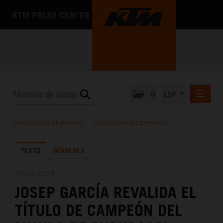
KTM PRESS CENTER
0
ESP
COMUNICADOS DE PRENSA
COMUNICADO DE PRENSA
/
COMUNICADOS DE PRENSA
MEDIA
TEXTO
IMÁGENES
LA EMPRESA
20.10.2025
JOSEP GARCÍA REVALIDA EL
TÍTULO DE CAMPEÓN DEL