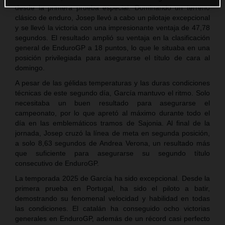
desde la primera prueba especial. Dominando un terreno
clásico de enduro, Josep llevó a cabo un pilotaje excepcional
y se llevó la victoria con una impresionante ventaja de 47,78
segundos. El resultado amplió su ventaja en la clasificación
general de EnduroGP a 18 puntos, lo que le situaba en una
posición privilegiada para asegurarse el título de cara al
domingo.
A pesar de las gélidas temperaturas y las duras condiciones
técnicas de este segundo día, García mantuvo el ritmo. Solo
necesitaba un buen resultado para asegurarse el
campeonato, por lo que apretó al máximo durante todo el
día en las emblemáticos tramos de Sajonia. Al final de la
jornada, Josep cruzó la línea de meta en segunda posición,
a solo 8,63 segundos de Andrea Verona, un resultado más
que suficiente para asegurarse su segundo título
consecutivo de EnduroGP.
La temporada 2025 de García ha sido excepcional. Desde la
primera prueba en Portugal, ha sido el piloto a batir,
demostrando su fenomenal velocidad y habilidad en todas
las condiciones. El catalán ha conseguido ocho victorias
generales en EnduroGP, además de un récord casi perfecto