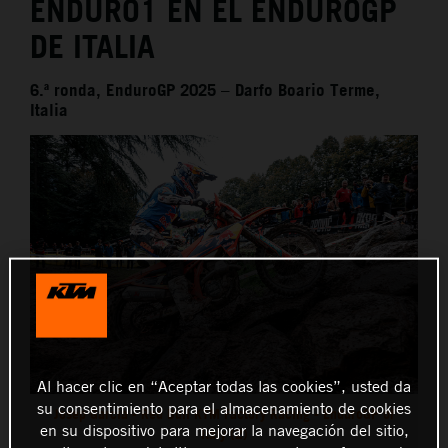
ENDURO1 EN EL ENDUROGP
DE ITALIA
6.ª ronda, EnduroGP 2025 – Darfo Boario Terme,
Italia
Al hacer clic en “Aceptar todas las cookies”, usted da
su consentimiento para el almacenamiento de cookies
Josep Garcia - Red Bull KTM Factory Racing - EnduroGP of
en su dispositivo para mejorar la navegación del sitio,
Italy (2)