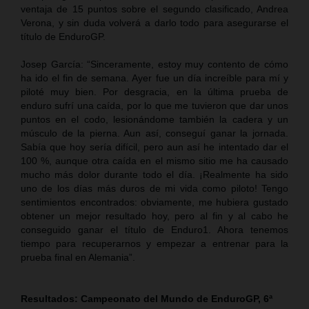
ventaja de 15 puntos sobre el segundo clasificado, Andrea
Verona, y sin duda volverá a darlo todo para asegurarse el
título de EnduroGP.
Josep García: “Sinceramente, estoy muy contento de cómo
ha ido el fin de semana. Ayer fue un día increíble para mí y
piloté muy bien. Por desgracia, en la última prueba de
enduro sufrí una caída, por lo que me tuvieron que dar unos
puntos en el codo, lesionándome también la cadera y un
músculo de la pierna. Aun así, conseguí ganar la jornada.
Sabía que hoy sería difícil, pero aun así he intentado dar el
100 %, aunque otra caída en el mismo sitio me ha causado
mucho más dolor durante todo el día. ¡Realmente ha sido
uno de los días más duros de mi vida como piloto! Tengo
sentimientos encontrados: obviamente, me hubiera gustado
obtener un mejor resultado hoy, pero al fin y al cabo he
conseguido ganar el título de Enduro1. Ahora tenemos
tiempo para recuperarnos y empezar a entrenar para la
prueba final en Alemania”.
Resultados: Campeonato del Mundo de EnduroGP, 6ª