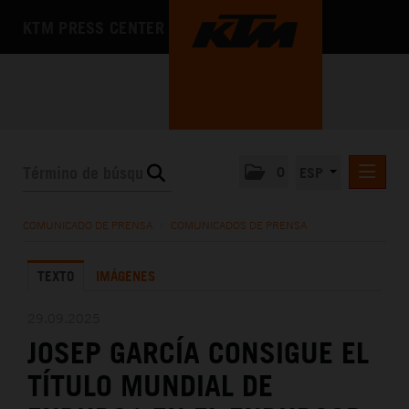
KTM PRESS CENTER
0
ESP
COMUNICADOS DE PRENSA
COMUNICADO DE PRENSA
/
COMUNICADOS DE PRENSA
MEDIA
TEXTO
IMÁGENES
LA EMPRESA
29.09.2025
JOSEP GARCÍA CONSIGUE EL
TÍTULO MUNDIAL DE