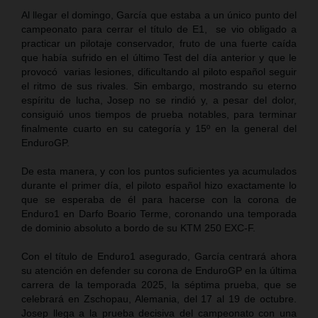
Al llegar el domingo, García que estaba a un único punto del
campeonato para cerrar el título de E1, se vio obligado a
practicar un pilotaje conservador, fruto de una fuerte caída
que había sufrido en el último Test del día anterior y que le
provocó varias lesiones, dificultando al piloto español seguir
el ritmo de sus rivales. Sin embargo, mostrando su eterno
espíritu de lucha, Josep no se rindió y, a pesar del dolor,
consiguió unos tiempos de prueba notables, para terminar
finalmente cuarto en su categoría y 15º en la general del
EnduroGP.
De esta manera, y con los puntos suficientes ya acumulados
durante el primer día, el piloto español hizo exactamente lo
que se esperaba de él para hacerse con la corona de
Enduro1 en Darfo Boario Terme, coronando una temporada
de dominio absoluto a bordo de su KTM 250 EXC-F.
Con el título de Enduro1 asegurado, García centrará ahora
su atención en defender su corona de EnduroGP en la última
carrera de la temporada 2025, la séptima prueba, que se
celebrará en Zschopau, Alemania, del 17 al 19 de octubre.
Josep llega a la prueba decisiva del campeonato con una