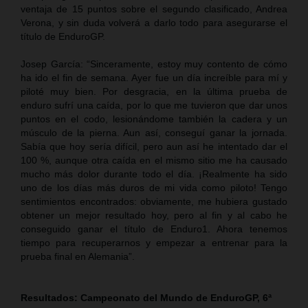
ventaja de 15 puntos sobre el segundo clasificado, Andrea
Verona, y sin duda volverá a darlo todo para asegurarse el
título de EnduroGP.
Josep García: “Sinceramente, estoy muy contento de cómo
ha ido el fin de semana. Ayer fue un día increíble para mí y
piloté muy bien. Por desgracia, en la última prueba de
enduro sufrí una caída, por lo que me tuvieron que dar unos
puntos en el codo, lesionándome también la cadera y un
músculo de la pierna. Aun así, conseguí ganar la jornada.
Sabía que hoy sería difícil, pero aun así he intentado dar el
100 %, aunque otra caída en el mismo sitio me ha causado
mucho más dolor durante todo el día. ¡Realmente ha sido
uno de los días más duros de mi vida como piloto! Tengo
sentimientos encontrados: obviamente, me hubiera gustado
obtener un mejor resultado hoy, pero al fin y al cabo he
conseguido ganar el título de Enduro1. Ahora tenemos
tiempo para recuperarnos y empezar a entrenar para la
prueba final en Alemania”.
Resultados: Campeonato del Mundo de EnduroGP, 6ª