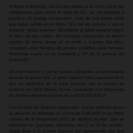
Al llegar el domingo, García que estaba a un único punto del
campeonato para cerrar el título de E1, se vio obligado a
practicar un pilotaje conservador, fruto de una fuerte caída
que había sufrido en el último Test del día anterior y que le
provocó varias lesiones, dificultando al piloto español seguir
el ritmo de sus rivales. Sin embargo, mostrando su eterno
espíritu de lucha, Josep no se rindió y, a pesar del dolor,
consiguió unos tiempos de prueba notables, para terminar
finalmente cuarto en su categoría y 15º en la general del
EnduroGP.
De esta manera, y con los puntos suficientes ya acumulados
durante el primer día, el piloto español hizo exactamente lo
que se esperaba de él para hacerse con la corona de
Enduro1 en Darfo Boario Terme, coronando una temporada
de dominio absoluto a bordo de su KTM 250 EXC-F.
Con el título de Enduro1 asegurado, García centrará ahora
su atención en defender su corona de EnduroGP en la última
carrera de la temporada 2025, la séptima prueba, que se
celebrará en Zschopau, Alemania, del 17 al 19 de octubre.
Josep llega a la prueba decisiva del campeonato con una