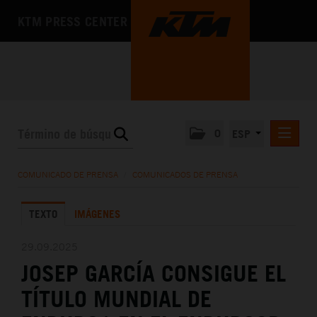
KTM PRESS CENTER
0
ESP
COMUNICADOS DE PRENSA
COMUNICADO DE PRENSA
/
COMUNICADOS DE PRENSA
MEDIA
TEXTO
IMÁGENES
LA EMPRESA
29.09.2025
JOSEP GARCÍA CONSIGUE EL
TÍTULO MUNDIAL DE