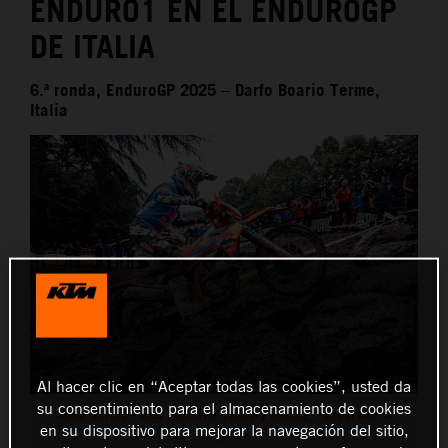
ENDURO1 EN EL ENDUROGP
DE ITALIA
6.ª ronda, EnduroGP 2025 – Darfo Boario Terme,
Italia
Al hacer clic en “Aceptar todas las cookies”, usted da
su consentimiento para el almacenamiento de cookies
Josep Garcia - Red Bull KTM Factory Racing - EnduroGP of
en su dispositivo para mejorar la navegación del sitio,
Italy (2)