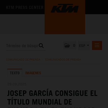
KTM PRESS CENTER
0
ESP
COMUNICADOS DE PRENSA
COMUNICADO DE PRENSA
/
COMUNICADOS DE PRENSA
MEDIA
TEXTO
IMÁGENES
LA EMPRESA
29.09.2025
JOSEP GARCÍA CONSIGUE EL
TÍTULO MUNDIAL DE