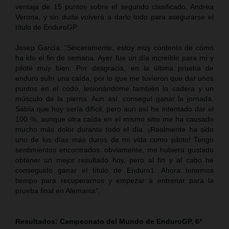
ventaja de 15 puntos sobre el segundo clasificado, Andrea
Verona, y sin duda volverá a darlo todo para asegurarse el
título de EnduroGP.
Josep García: “Sinceramente, estoy muy contento de cómo
ha ido el fin de semana. Ayer fue un día increíble para mí y
piloté muy bien. Por desgracia, en la última prueba de
enduro sufrí una caída, por lo que me tuvieron que dar unos
puntos en el codo, lesionándome también la cadera y un
músculo de la pierna. Aun así, conseguí ganar la jornada.
Sabía que hoy sería difícil, pero aun así he intentado dar el
100 %, aunque otra caída en el mismo sitio me ha causado
mucho más dolor durante todo el día. ¡Realmente ha sido
uno de los días más duros de mi vida como piloto! Tengo
sentimientos encontrados: obviamente, me hubiera gustado
obtener un mejor resultado hoy, pero al fin y al cabo he
conseguido ganar el título de Enduro1. Ahora tenemos
tiempo para recuperarnos y empezar a entrenar para la
prueba final en Alemania”.
Resultados: Campeonato del Mundo de EnduroGP, 6ª