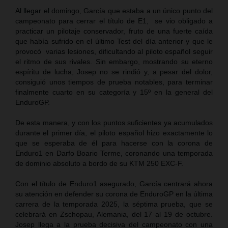
Al llegar el domingo, García que estaba a un único punto del
campeonato para cerrar el título de E1, se vio obligado a
practicar un pilotaje conservador, fruto de una fuerte caída
que había sufrido en el último Test del día anterior y que le
provocó varias lesiones, dificultando al piloto español seguir
el ritmo de sus rivales. Sin embargo, mostrando su eterno
espíritu de lucha, Josep no se rindió y, a pesar del dolor,
consiguió unos tiempos de prueba notables, para terminar
finalmente cuarto en su categoría y 15º en la general del
EnduroGP.
De esta manera, y con los puntos suficientes ya acumulados
durante el primer día, el piloto español hizo exactamente lo
que se esperaba de él para hacerse con la corona de
Enduro1 en Darfo Boario Terme, coronando una temporada
de dominio absoluto a bordo de su KTM 250 EXC-F.
Con el título de Enduro1 asegurado, García centrará ahora
su atención en defender su corona de EnduroGP en la última
carrera de la temporada 2025, la séptima prueba, que se
celebrará en Zschopau, Alemania, del 17 al 19 de octubre.
Josep llega a la prueba decisiva del campeonato con una