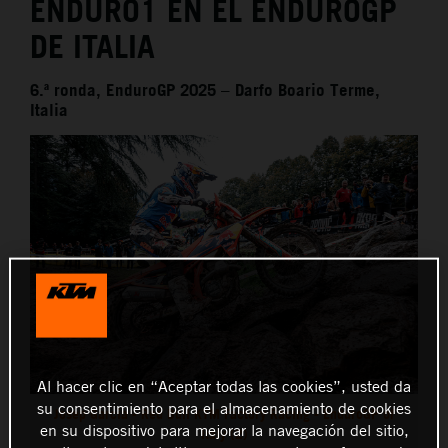
ENDURO1 EN EL ENDUROGP
DE ITALIA
6.ª ronda, EnduroGP 2025 – Darfo Boario Terme,
Italia
Al hacer clic en “Aceptar todas las cookies”, usted da
su consentimiento para el almacenamiento de cookies
Josep Garcia - Red Bull KTM Factory Racing - EnduroGP of
en su dispositivo para mejorar la navegación del sitio,
Italy (2)