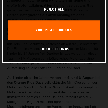
Angebot an spannenden Aktivitäten für kleine und
große Motorradfahrer. Allen die nicht selbst ans Gas
REJECT ALL
gehen wollen, präsentiert sich das KTM Museum im
Herzen Mattighofens als abwechslungsreiches,
wetterunabhängiges Familien-Ausflugsziel.
Ferienspaß im Museum.
Am 18. Juli erwartet ein Kids E-
ACCEPT ALL COOKIES
Bike Parcours junge Racer ab drei Jahren auf dem Vorplatz
der KTM Motohall. Hier geht es für die Rookies, ausgestattet
mit Helm und Schützern, kostenlos ab auf die „Rennstrecke“.
Der Eintritt ins Museum ist zum Ferienspass im Museum für
COOKIE SETTINGS
Kinder bis 14 Jahren frei. Darüber hinaus werden an diesem
Tag im KTM Museum beim Lötworkshop Motorradplatinen
zum Leuchten gebracht, Kinder-Tattoos geklebt und die
Ausstellung bei einer offenen Führung erkundet.
Auf Kinder ab sechs Jahren warten am
5. und 6. August
bei
den
Orange Kids Days
vollelektrische Mini-Crosser an der
Motocross Strecke in Sollern. Geschützt mit einer kompletten
Motocross-Ausrüstung und unter Anleitung erfahrener
Instruktoren geht es auf den Übungs-Parcours des MSC
Mattighofen. Ergänzt mit einer spannenden
Museumsführung und einem Workshop im Innovation-Lab