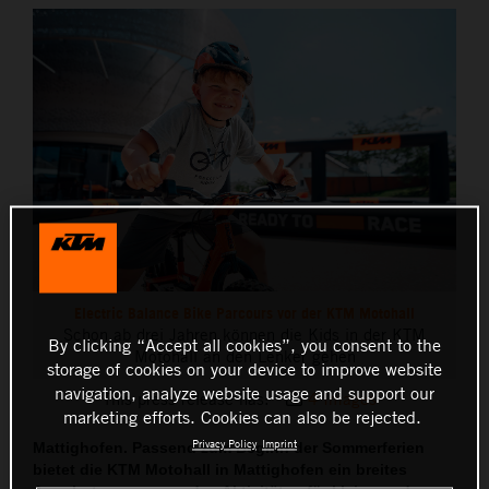
THE COMPANY
Electric Balance Bike Parcours vor der KTM Motohall
Schon ab drei Jahren können die Kids in der KTM
By clicking “Accept all cookies”, you consent to the
Motohall an den Lenker gehen
storage of cookies on your device to improve website
navigation, analyze website usage and support our
This press release has:
4 Images
marketing efforts. Cookies can also be rejected.
Privacy Policy
Imprint
Mattighofen. Passend zum Beginn der Sommerferien
bietet die KTM Motohall in Mattighofen ein breites