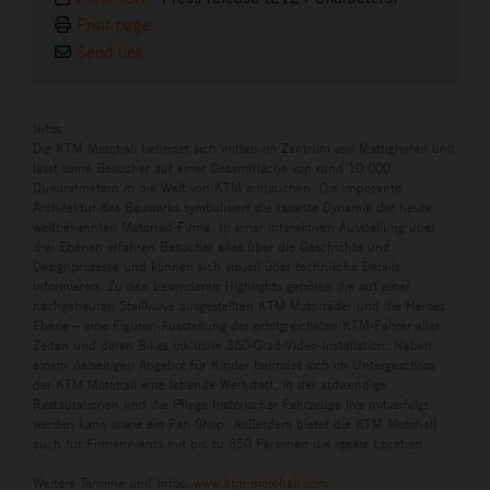
Print page
Send link
Infos
Die KTM Motohall befindet sich mitten im Zentrum von Mattighofen und
lässt seine Besucher auf einer Gesamtfläche von rund 10.000
Quadratmetern in die Welt von KTM eintauchen. Die imposante
Architektur des Bauwerks symbolisiert die rasante Dynamik der heute
weltbekannten Motorrad-Firma. In einer interaktiven Ausstellung über
drei Ebenen erfahren Besucher alles über die Geschichte und
Designprozesse und können sich visuell über technische Details
informieren. Zu den besonderen Highlights gehören die auf einer
nachgebauten Steilkurve ausgestellten KTM Motorräder und die Heroes
Ebene – eine Figuren-Ausstellung der erfolgreichsten KTM-Fahrer aller
Zeiten und deren Bikes inklusive 360-Grad-Video-Installation. Neben
einem vielseitigen Angebot für Kinder befindet sich im Untergeschoss
der KTM Motohall eine lebende Werkstatt, in der aufwendige
Restaurationen und die Pflege historischer Fahrzeuge live mitverfolgt
werden kann sowie ein Fan-Shop. Außerdem bietet die KTM Motohall
auch für Firmenevents mit bis zu 350 Personen die ideale Location.
Weitere Termine und Infos:
www.ktm-motohall.com