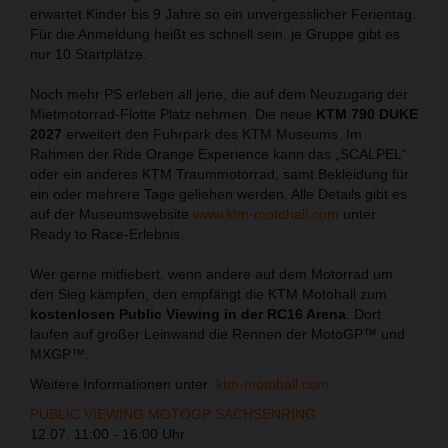
erwartet Kinder bis 9 Jahre so ein unvergesslicher Ferientag.
Für die Anmeldung heißt es schnell sein, je Gruppe gibt es
nur 10 Startplätze.
Noch mehr PS erleben all jene, die auf dem Neuzugang der
Mietmotorrad-Flotte Platz nehmen. Die neue
KTM 790 DUKE
2027
erweitert den Fuhrpark des KTM Museums. Im
Rahmen der Ride Orange Experience kann das „SCALPEL“
oder ein anderes KTM Traummotorrad, samt Bekleidung für
ein oder mehrere Tage geliehen werden. Alle Details gibt es
auf der Museumswebsite
www.ktm-motohall.com
unter
Ready to Race-Erlebnis.
Wer gerne mitfiebert, wenn andere auf dem Motorrad um
den Sieg kämpfen, den empfängt die KTM Motohall zum
kostenlosen Public Viewing in der RC16 Arena
. Dort
laufen auf großer Leinwand die Rennen der MotoGP™ und
MXGP™.
Weitere Informationen unter:
ktm-motohall.com
PUBLIC VIEWING MOTOGP SACHSENRING
12.07. 11:00 - 16:00 Uhr