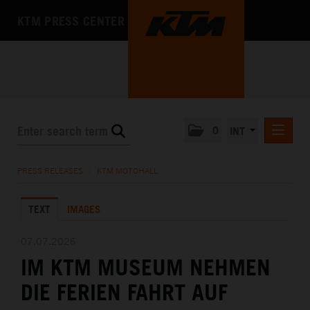
KTM PRESS CENTER
0
INT
PRESS RELEASES
PRESS RELEASES
/
KTM MOTOHALL
KTM RACING NEWSLETTER
TEXT
IMAGES
KTM X-BOW
KTM MOTOHALL
07.07.2026
IM KTM MUSEUM NEHMEN
DEUTSCH
ENGLISH
DIE FERIEN FAHRT AUF
MEDIA