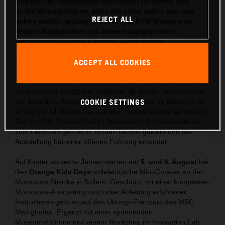
Angebot an spannenden Aktivitäten für kleine und
große Motorradfahrer. Allen die nicht selbst ans Gas
REJECT ALL
gehen wollen, präsentiert sich das KTM Museum im
Herzen Mattighofens als abwechslungsreiches,
wetterunabhängiges Familien-Ausflugsziel.
Ferienspaß im Museum.
Am 18. Juli erwartet ein Kids E-
ACCEPT ALL COOKIES
Bike Parcours junge Racer ab drei Jahren auf dem Vorplatz
der KTM Motohall. Hier geht es für die Rookies, ausgestattet
mit Helm und Schützern, kostenlos ab auf die „Rennstrecke“.
Der Eintritt ins Museum ist zum Ferienspass im Museum für
COOKIE SETTINGS
Kinder bis 14 Jahren frei. Darüber hinaus werden an diesem
Tag im KTM Museum beim Lötworkshop Motorradplatinen
zum Leuchten gebracht, Kinder-Tattoos geklebt und die
Ausstellung bei einer offenen Führung erkundet.
Auf Kinder ab sechs Jahren warten am
5. und 6. August
bei
den
Orange Kids Days
vollelektrische Mini-Crosser an der
Motocross Strecke in Sollern. Geschützt mit einer kompletten
Motocross-Ausrüstung und unter Anleitung erfahrener
Instruktoren geht es auf den Übungs-Parcours des MSC
Mattighofen. Ergänzt mit einer spannenden
Museumsführung und einem Workshop im Innovation-Lab