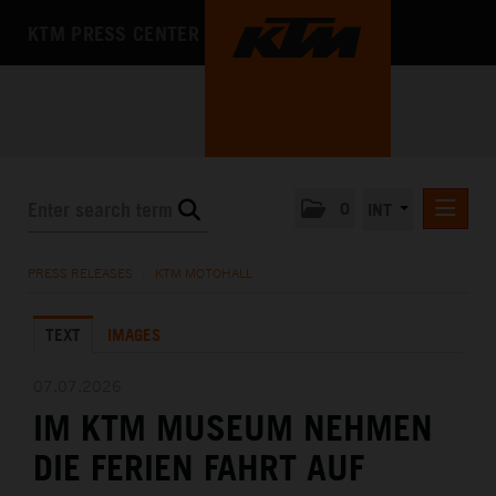
KTM PRESS CENTER
0
INT
PRESS RELEASES
PRESS RELEASES
/
KTM MOTOHALL
KTM RACING NEWSLETTER
TEXT
IMAGES
KTM X-BOW
KTM MOTOHALL
07.07.2026
IM KTM MUSEUM NEHMEN
DEUTSCH
ENGLISH
DIE FERIEN FAHRT AUF
MEDIA