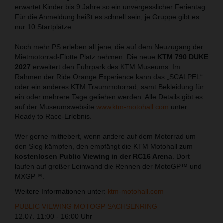
erwartet Kinder bis 9 Jahre so ein unvergesslicher Ferientag.
Für die Anmeldung heißt es schnell sein, je Gruppe gibt es
nur 10 Startplätze.
Noch mehr PS erleben all jene, die auf dem Neuzugang der
Mietmotorrad-Flotte Platz nehmen. Die neue
KTM 790 DUKE
2027
erweitert den Fuhrpark des KTM Museums. Im
Rahmen der Ride Orange Experience kann das „SCALPEL“
oder ein anderes KTM Traummotorrad, samt Bekleidung für
ein oder mehrere Tage geliehen werden. Alle Details gibt es
auf der Museumswebsite
www.ktm-motohall.com
unter
Ready to Race-Erlebnis.
Wer gerne mitfiebert, wenn andere auf dem Motorrad um
den Sieg kämpfen, den empfängt die KTM Motohall zum
kostenlosen Public Viewing in der RC16 Arena
. Dort
laufen auf großer Leinwand die Rennen der MotoGP™ und
MXGP™.
Weitere Informationen unter:
ktm-motohall.com
PUBLIC VIEWING MOTOGP SACHSENRING
12.07. 11:00 - 16:00 Uhr