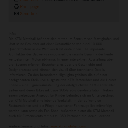
Print page
Send link
Infos
Die KTM Motohall befindet sich mitten im Zentrum von Mattighofen und
lässt seine Besucher auf einer Gesamtfläche von rund 10.000
Quadratmetern in die Welt von KTM eintauchen. Die imposante
Architektur des Bauwerks symbolisiert die rasante Dynamik der heute
weltbekannten Motorrad-Firma. In einer interaktiven Ausstellung über
drei Ebenen erfahren Besucher alles über die Geschichte und
Designprozesse und können sich visuell über technische Details
informieren. Zu den besonderen Highlights gehören die auf einer
nachgebauten Steilkurve ausgestellten KTM Motorräder und die Heroes
Ebene – eine Figuren-Ausstellung der erfolgreichsten KTM-Fahrer aller
Zeiten und deren Bikes inklusive 360-Grad-Video-Installation. Neben
einem vielseitigen Angebot für Kinder befindet sich im Untergeschoss
der KTM Motohall eine lebende Werkstatt, in der aufwendige
Restaurationen und die Pflege historischer Fahrzeuge live mitverfolgt
werden kann sowie ein Fan-Shop. Außerdem bietet die KTM Motohall
auch für Firmenevents mit bis zu 350 Personen die ideale Location.
Weitere Termine und Infos:
www.ktm-motohall.com