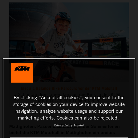
THE COMPANY
Electric Balance Bike Parcours vor der KTM Motohall
Schon ab drei Jahren können die Kids in der KTM
By clicking “Accept all cookies”, you consent to the
Motohall an den Lenker gehen
storage of cookies on your device to improve website
navigation, analyze website usage and support our
This press release has:
4 Images
marketing efforts. Cookies can also be rejected.
Privacy Policy
Imprint
Mattighofen. Passend zum Beginn der Sommerferien
bietet die KTM Motohall in Mattighofen ein breites