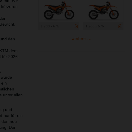
e 48 mm WP
 kürzeren
der
Gewicht,
1 200 x 675
1 200 x 675
weitere ...
 und den
bt KTM dem
t für 2026.
s
 wurde
 ein
mtlichen
 unter allen
ing und
t nur für ein
d den neu
lung. Der