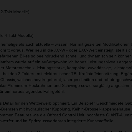
2-Takt Modelle)
e 4-Takt Modelle)
emalige als auch aktuelle – wissen: Nur mit gezielten Modifikationen 
hritt voraus. Wer neu in die XC-W - oder EXC-Welt einsteigt, stellt sich
efarbenen Bikes so beeindruckend schnell und dynamisch sein können
lattform wurde auf ein außergewöhnlich hohes Leistungsniveau angeh
er Motorentechnik: leistungsstarke, kompakte, zuverlässige, leichtgew
ei den 2-Taktern mit elektronischer TBI-Kraftstoffeinspritzung. Ergän
s Chassis, welches hoydrogeformt, lasergeschnitten und robotergeschwei
nker Aluminium-Heckrahmen und Schwinge sowie sorgfältig abgestimm
t für ein herausragendes Fahrgefühl.
ns Detail für den Wettbewerb optimiert. Ein Beispiel? Geschmiedete Ga
Bremsen mit hydraulischer Kupplung, Keihin-Drosselklappengehäuse
kommen Features wie die Offroad Control Unit, hochfeste GIANT-Alumi
nwerfer und im Spritzgussverfahren integrierte Kunststoffteile.