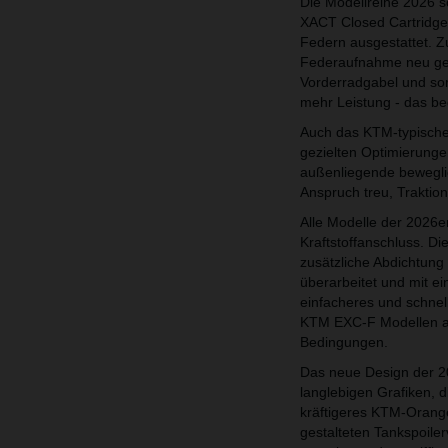
Die Modellreihe 2026 
XACT Closed Cartridge
Federn ausgestattet. 
Federaufnahme neu gesta
Vorderradgabel und so
mehr Leistung - das be
Auch das KTM-typische 
gezielten Optimierunge
außenliegende beweglic
Anspruch treu, Traktion
Alle Modelle der 2026
Kraftstoffanschluss. Di
zusätzliche Abdichtun
überarbeitet und mit e
einfacheres und schnel
KTM EXC-F Modellen ab 
Bedingungen.
Das neue Design der 202
langlebigen Grafiken, d
kräftigeres KTM-Orang
gestalteten Tankspoiler