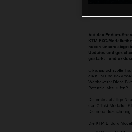
Auf den Enduro-Streck
KTM EXC-Modellreihe 
haben unsere siegrei
Updates und gezielte
gestärkt - und exklu
Ob anspruchsvolle Trai
die KTM Enduro-Modell
Wettbewerb: Diese Bikes
Potenzial abzurufen?
Die erste auffällige N
den 2-Takt-Modellen K
Die neue Bezeichnung s
Die KTM Enduro Modellp