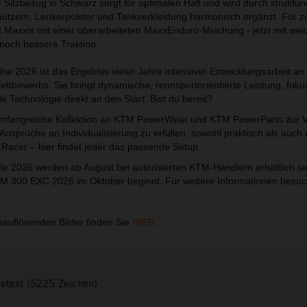
 Sitzbezug in Schwarz sorgt für optimalen Halt und wird durch strukturi
tzern, Lenkerpolster und Tankverkleidung harmonisch ergänzt. Für z
t Maxxis mit einer überarbeiteten MaxxEnduro-Mischung - jetzt mit wei
noch bessere Traktion.
e 2026 ist das Ergebnis vieler Jahre intensiver Entwicklungsarbeit an 
ttbewerbs. Sie bringt dynamische, rennsportorientierte Leistung, foku
 Technologie direkt an den Start. Bist du bereit?
umfangreiche Kollektion an KTM PowerWear und KTM PowerParts zur 
Ansprüche an Individualisierung zu erfüllen, sowohl praktisch als auch 
-Racer – hier findet jeder das passende Setup.
 2026 werden ab August bei autorisierten KTM-Händlern erhältlich s
TM 300 EXC 2026 im Oktober beginnt. Für weitere Informationen besu
auflösenden Bilder finden Sie
HIER
.
setext (5225 Zeichen)