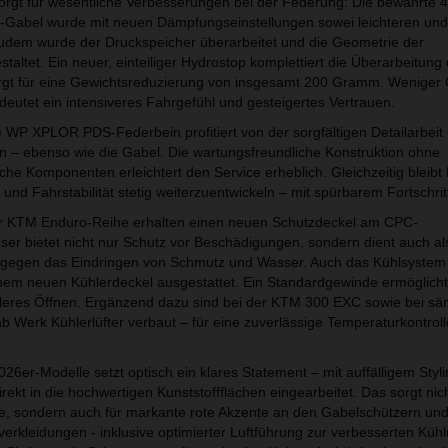
sorgt für wesentliche Verbesserungen bei der Federung: Die bewährt
-Gabel wurde mit neuen Dämpfungseinstellungen sowei leichteren und
Zudem wurde der Druckspeicher überarbeitet und die Geometrie der
ltet. Ein neuer, einteiliger Hydrostop komplettiert die Überarbeitung 
rgt für eine Gewichtsreduzierung von insgesamt 200 Gramm. Weniger 
deutet ein intensiveres Fahrgefühl und gesteigertes Vertrauen.
WP XPLOR PDS-Federbein profitiert von der sorgfältigen Detailarbeit
n – ebenso wie die Gabel. Die wartungsfreundliche Konstruktion ohne
he Komponenten erleichtert den Service erheblich. Gleichzeitig blei
 und Fahrstabilität stetig weiterzuentwickeln – mit spürbarem Fortschrit
er KTM Enduro-Reihe erhalten einen neuen Schutzdeckel am CPC-
eser bietet nicht nur Schutz vor Beschädigungen, sondern dient auch al
g gegen das Eindringen von Schmutz und Wasser. Auch das Kühlsystem
inem neuen Kühlerdeckel ausgestattet. Ein Standardgewinde ermöglicht
leres Öffnen. Ergänzend dazu sind bei der KTM 300 EXC sowie bei sä
Werk Kühlerlüfter verbaut – für eine zuverlässige Temperaturkontrolle
6er-Modelle setzt optisch ein klares Statement – mit auffälligem Styl
irekt in die hochwertigen Kunststoffflächen eingearbeitet. Das sorgt nich
e, sondern auch für markante rote Akzente an den Gabelschützern un
verkleidungen - inklusive optimierter Luftführung zur verbesserten Küh