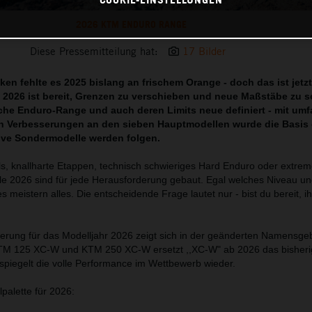
2026 KTM ENDURO RANGE
Diese Pressemitteilung hat:
17 Bilder
en fehlte es 2025 bislang an frischem Orange - doch das ist jetzt
2026 ist bereit, Grenzen zu verschieben und neue Maßstäbe zu se
che Enduro-Range und auch deren Limits neue definiert - mit um
n Verbesserungen an den sieben Hauptmodellen wurde die Basis 
sive Sondermodelle werden folgen.
ls, knallharte Etappen, technisch schwieriges Hard Enduro oder extrem
e 2026 sind für jede Herausforderung gebaut. Egal welches Niveau un
 meistern alles. Die entscheidende Frage lautet nur - bist du bereit, ih
euerung für das Modelljahr 2026 zeigt sich in der geänderten Namensge
TM 125 XC-W und KTM 250 XC-W ersetzt ,,XC-W" ab 2026 das bisheri
piegelt die volle Performance im Wettbewerb wieder.
alette für 2026: