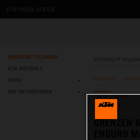
KTM PRESS CENTER
PRESSEMITTEILUNGEN
KTM MOTOHALL
MEDIA
MELDUNGEN
/
PRESSEM
DAS UNTERNEHMEN
TEXT
BILDER
05.08.2025
GRENZEN N
ENDURO M