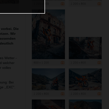
1 200 x 800
1 200 x 800
 vorbei. Die
tzen. Wir
fassenden
deutlich
es Wetter -
800 x 1 200
1 200 x 800
d welcher
r volles
bung: Bei
ge ,,EXC".
1 200 x 800
1 200 x 800