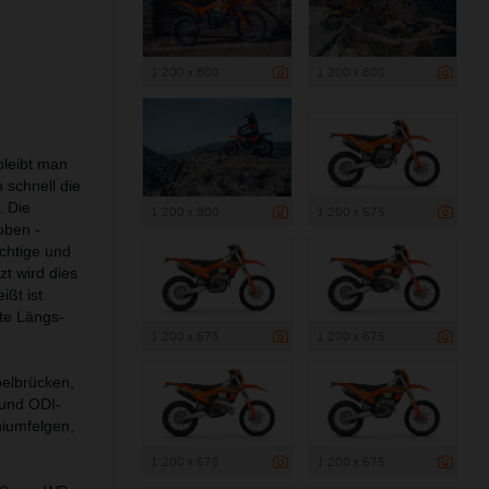
1 200 x 800
1 200 x 800
bleibt man
 schnell die
. Die
1 200 x 800
1 200 x 675
oben -
ichtige und
zt wird dies
ßt ist.
te Längs-
1 200 x 675
1 200 x 675
belbrücken,
 und ODI-
niumfelgen,
1 200 x 675
1 200 x 675