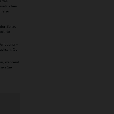
ertes
usätzlichen
cherer
der Spitze
ssierte
Verfügung –
optisch. Ob
ein, während
chen Sie