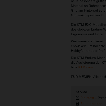
neue besonders griffige
Material an Rahmenschü
Grip am Hinterrad sorg
Gummikomposition für 
Die KTM EXC-Modellreih
des globalen Enduro-We
Ergonomie und führende
Wie immer steht eine 
entwickelt, um höchste 
Hobbyfahrer oder Profi
Die KTM Enduro-Modelle
die Auslieferung der K
bitte
KTM.com
.
FÜR MEDIEN: Alle hoch
Service
Plaintext
-
Pres
Seite drucken