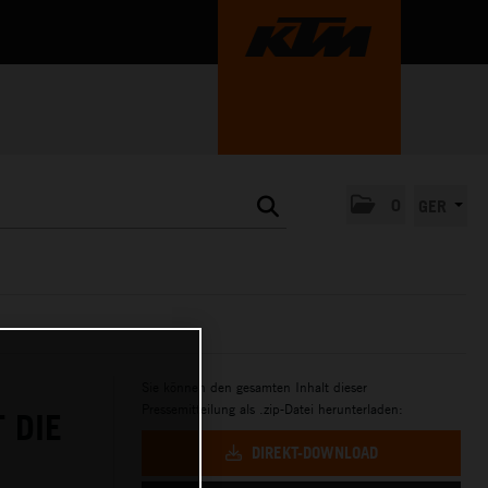
0
GER
Sie können den gesamten Inhalt dieser
Pressemitteilung als .zip-Datei herunterladen:
 DIE
DIREKT-DOWNLOAD