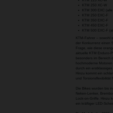
KTM 125 XC-W
KTM 250 XC-W
KTM 300 EXC (alle 
KTM 250 EXC-F
KTM 350 EXC-F
KTM 450 EXC-F
KTM 500 EXC-F (all
KTM-Fahrer – sowohl eh
der Konkurrenz einen Sc
Frage, wie diese orang
aktuelle KTM Enduro-P
besonders im Bereich d
hochmoderne Motoren - b
durch ein erstklassige
Hinzu kommt ein schla
und Torsionsflexibilitä
Die Bikes wurden bis i
Neken-Lenker, Brembo-
Lock-on-Griffe. Hinzu 
ein kräftiger LED-Schei