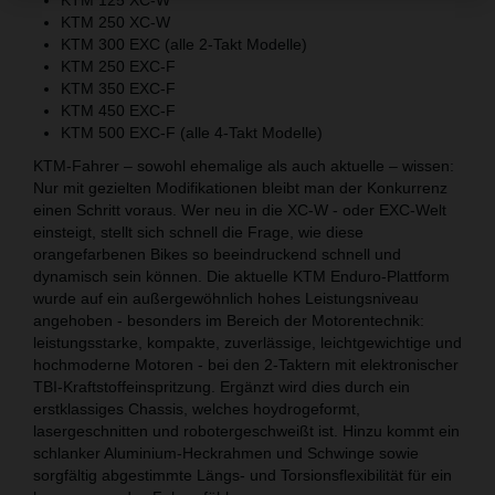
KTM 250 XC-W
KTM 300 EXC (alle 2-Takt Modelle)
KTM 250 EXC-F
KTM 350 EXC-F
KTM 450 EXC-F
KTM 500 EXC-F (alle 4-Takt Modelle)
KTM-Fahrer – sowohl ehemalige als auch aktuelle – wissen:
Nur mit gezielten Modifikationen bleibt man der Konkurrenz
einen Schritt voraus. Wer neu in die XC-W - oder EXC-Welt
einsteigt, stellt sich schnell die Frage, wie diese
orangefarbenen Bikes so beeindruckend schnell und
dynamisch sein können. Die aktuelle KTM Enduro-Plattform
wurde auf ein außergewöhnlich hohes Leistungsniveau
angehoben - besonders im Bereich der Motorentechnik:
leistungsstarke, kompakte, zuverlässige, leichtgewichtige und
hochmoderne Motoren - bei den 2-Taktern mit elektronischer
TBI-Kraftstoffeinspritzung. Ergänzt wird dies durch ein
erstklassiges Chassis, welches hoydrogeformt,
lasergeschnitten und robotergeschweißt ist. Hinzu kommt ein
schlanker Aluminium-Heckrahmen und Schwinge sowie
sorgfältig abgestimmte Längs- und Torsionsflexibilität für ein