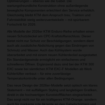
Optimierungen – ebenso wie die Gabel. Die
wartungsfreundliche Konstruktion ohne außenliegende
bewegliche Komponenten erleichtert den Service erheblich.
Gleichzeitig bleibt KTM dem Anspruch treu, Traktion und
Fahrstabilität stetig weiterzuentwickeln – mit spürbarem
Fortschritt für 2026.
Alle Modelle der 2026er KTM Enduro-Reihe erhalten einen
neuen Schutzdeckel am CPC-Kraftstoffanschluss. Dieser
bietet nicht nur Schutz vor Beschädigungen, sondern dient
auch als zusätzliche Abdichtung gegen das Eindringen von
Schmutz und Wasser. Auch das Kühlsystem wurde
überarbeitet und mit einem neuen Kühlerdeckel ausgestattet.
Ein Standardgewinde ermöglicht ein einfacheres und
schnelleres Öffnen. Ergänzend dazu sind bei der KTM 300
EXC sowie bei sämtlichen KTM EXC-F Modellen ab Werk
Kühlerlüfter verbaut – für eine zuverlässige
Temperaturkontrolle unter allen Bedingungen.
Das neue Design der 2026er-Modelle setzt optisch ein klares
Statement – mit auffälligem Styling und langlebigen Grafiken,
direkt in die hochwertigen Kunststoffflächen eingearbeitet.
Das sorgt nicht nur für ein kräftigeres KTM-Orange, sondern
auch für markante rote Akzente an den Gabelschützern und