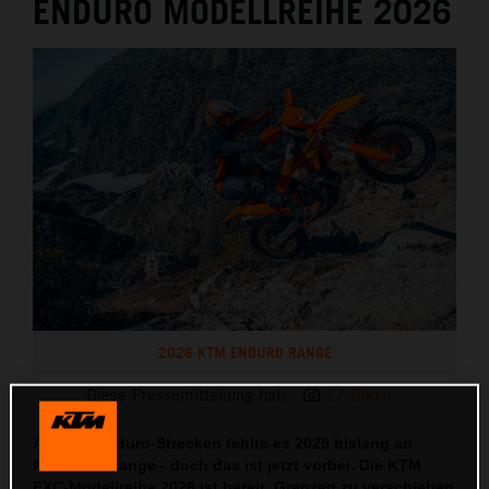
ENDURO MODELLREIHE 2026
2026 KTM ENDURO RANGE
Diese Pressemitteilung hat:
17 Bilder
Auf den Enduro-Strecken fehlte es 2025 bislang an
frischem Orange - doch das ist jetzt vorbei. Die KTM
EXC-Modellreihe 2026 ist bereit, Grenzen zu verschieben