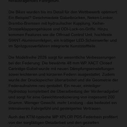
herausragendes Fahrgefühl.
Die Bikes wurden bis ins Detail für den Wettbewerb optimiert.
Ein Beispiel? Geschmiedete Gabelbrücken, Neken-Lenker,
Brembo-Bremsen mit hydraulischer Kupplung, Keihin-
Drosselklappengehäuse und ODI-Lock-on-Griffe. Hinzu
kommen Features wie die Offroad Control Unit, hochfeste
GIANT-Aluminiumfelgen, ein kräftiger LED-Scheinwerfer und
im Spritzgussverfahren integrierte Kunststoffteile.
Die Modellreihe 2026 sorgt für wesentliche Verbesserungen
bei der Federung: Die bewährte 48 mm WP XACT Closed
Cartridge-Gabel wurde mit neuen Dämpfungseinstellungen
sowei leichteren und kürzeren Federn ausgestattet. Zudem
wurde der Druckspeicher überarbeitet und die Geometrie der
Federaufnahme neu gestaltet. Ein neuer, einteiliger
Hydrostop komplettiert die Überarbeitung der Vorderradgabel
und sorgt für eine Gewichtsreduzierung von insgesamt 200
Gramm. Weniger Gewicht, mehr Leistung - das bedeutet ein
intensiveres Fahrgefühl und gesteigertes Vertrauen.
Auch das KTM-typische WP XPLOR PDS-Federbein profitiert
von der sorgfältigen Detailarbeit und den gezielten