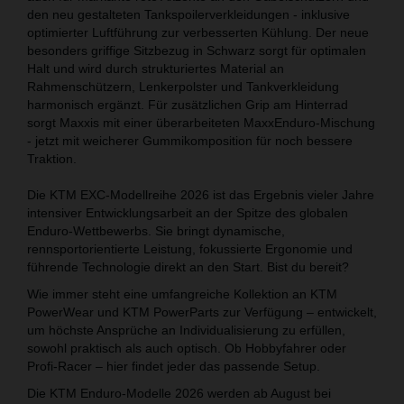
den neu gestalteten Tankspoilerverkleidungen - inklusive
optimierter Luftführung zur verbesserten Kühlung. Der neue
besonders griffige Sitzbezug in Schwarz sorgt für optimalen
Halt und wird durch strukturiertes Material an
Rahmenschützern, Lenkerpolster und Tankverkleidung
harmonisch ergänzt. Für zusätzlichen Grip am Hinterrad
sorgt Maxxis mit einer überarbeiteten MaxxEnduro-Mischung
- jetzt mit weicherer Gummikomposition für noch bessere
Traktion.
Die KTM EXC-Modellreihe 2026 ist das Ergebnis vieler Jahre
intensiver Entwicklungsarbeit an der Spitze des globalen
Enduro-Wettbewerbs. Sie bringt dynamische,
rennsportorientierte Leistung, fokussierte Ergonomie und
führende Technologie direkt an den Start. Bist du bereit?
Wie immer steht eine umfangreiche Kollektion an KTM
PowerWear und KTM PowerParts zur Verfügung – entwickelt,
um höchste Ansprüche an Individualisierung zu erfüllen,
sowohl praktisch als auch optisch. Ob Hobbyfahrer oder
Profi-Racer – hier findet jeder das passende Setup.
Die KTM Enduro-Modelle 2026 werden ab August bei