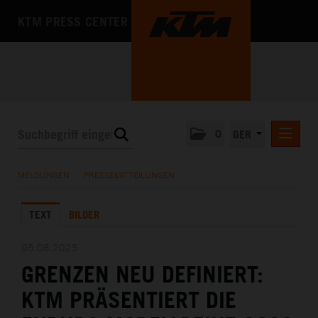
KTM PRESS CENTER
0
GER
PRESSEMITTEILUNGEN
MELDUNGEN
/
PRESSEMITTEILUNGEN
KTM MOTOHALL
TEXT
BILDER
MEDIA
DAS UNTERNEHMEN
05.08.2025
GRENZEN NEU DEFINIERT:
KTM PRÄSENTIERT DIE