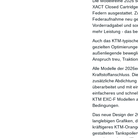
Die Modellreihe 2026 
XACT Closed Cartridge
Federn ausgestattet. 
Federaufnahme neu gesta
Vorderradgabel und so
mehr Leistung - das be
Auch das KTM-typische 
gezielten Optimierunge
außenliegende beweglic
Anspruch treu, Traktion
Alle Modelle der 2026
Kraftstoffanschluss. Di
zusätzliche Abdichtun
überarbeitet und mit e
einfacheres und schnel
KTM EXC-F Modellen ab 
Bedingungen.
Das neue Design der 202
langlebigen Grafiken, d
kräftigeres KTM-Orang
gestalteten Tankspoiler