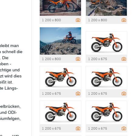
1 200 x 800
1 200 x 800
bleibt man
 schnell die
. Die
1 200 x 800
1 200 x 675
oben -
ichtige und
zt wird dies
ßt ist.
te Längs-
1 200 x 675
1 200 x 675
belbrücken,
 und ODI-
niumfelgen,
1 200 x 675
1 200 x 675