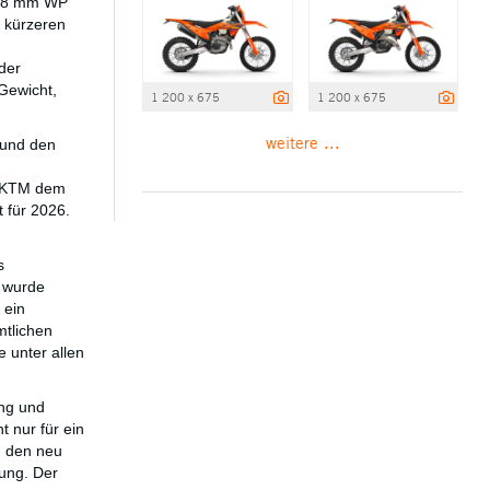
e 48 mm WP
 kürzeren
der
Gewicht,
1 200 x 675
1 200 x 675
weitere ...
 und den
bt KTM dem
t für 2026.
s
 wurde
 ein
mtlichen
 unter allen
ing und
t nur für ein
d den neu
lung. Der