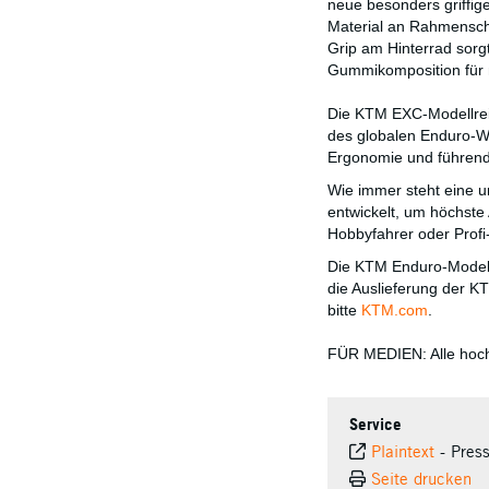
neue besonders griffige
Material an Rahmenschü
Grip am Hinterrad sorg
Gummikomposition für 
Die KTM EXC-Modellreih
des globalen Enduro-We
Ergonomie und führende
Wie immer steht eine 
entwickelt, um höchste 
Hobbyfahrer oder Profi
Die KTM Enduro-Modelle
die Auslieferung der K
bitte
KTM.com
.
FÜR MEDIEN: Alle hoch
Service
Plaintext
-
Pres
Seite drucken