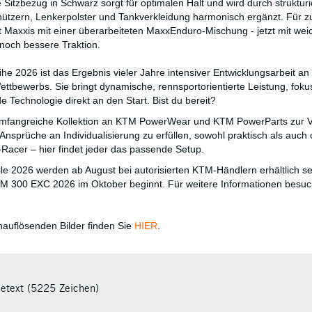
 Sitzbezug in Schwarz sorgt für optimalen Halt und wird durch strukturi
tzern, Lenkerpolster und Tankverkleidung harmonisch ergänzt. Für z
t Maxxis mit einer überarbeiteten MaxxEnduro-Mischung - jetzt mit wei
noch bessere Traktion.
e 2026 ist das Ergebnis vieler Jahre intensiver Entwicklungsarbeit an 
ttbewerbs. Sie bringt dynamische, rennsportorientierte Leistung, foku
 Technologie direkt an den Start. Bist du bereit?
umfangreiche Kollektion an KTM PowerWear und KTM PowerParts zur 
Ansprüche an Individualisierung zu erfüllen, sowohl praktisch als auch 
-Racer – hier findet jeder das passende Setup.
 2026 werden ab August bei autorisierten KTM-Händlern erhältlich s
TM 300 EXC 2026 im Oktober beginnt. Für weitere Informationen besu
auflösenden Bilder finden Sie
HIER
.
setext (5225 Zeichen)