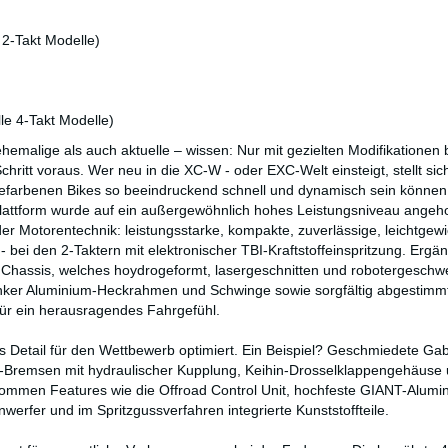
2-Takt Modelle)
e 4-Takt Modelle)
emalige als auch aktuelle – wissen: Nur mit gezielten Modifikationen 
hritt voraus. Wer neu in die XC-W - oder EXC-Welt einsteigt, stellt sich
efarbenen Bikes so beeindruckend schnell und dynamisch sein können
lattform wurde auf ein außergewöhnlich hohes Leistungsniveau angeh
er Motorentechnik: leistungsstarke, kompakte, zuverlässige, leichtgew
ei den 2-Taktern mit elektronischer TBI-Kraftstoffeinspritzung. Ergän
s Chassis, welches hoydrogeformt, lasergeschnitten und robotergeschwei
nker Aluminium-Heckrahmen und Schwinge sowie sorgfältig abgestimm
t für ein herausragendes Fahrgefühl.
ns Detail für den Wettbewerb optimiert. Ein Beispiel? Geschmiedete Ga
Bremsen mit hydraulischer Kupplung, Keihin-Drosselklappengehäuse
kommen Features wie die Offroad Control Unit, hochfeste GIANT-Alumi
nwerfer und im Spritzgussverfahren integrierte Kunststoffteile.