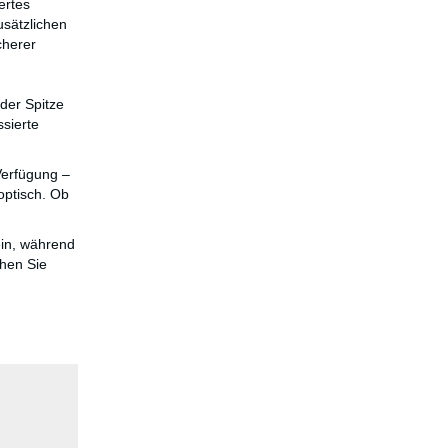
ertes
usätzlichen
cherer
der Spitze
ssierte
Verfügung –
optisch. Ob
ein, während
chen Sie