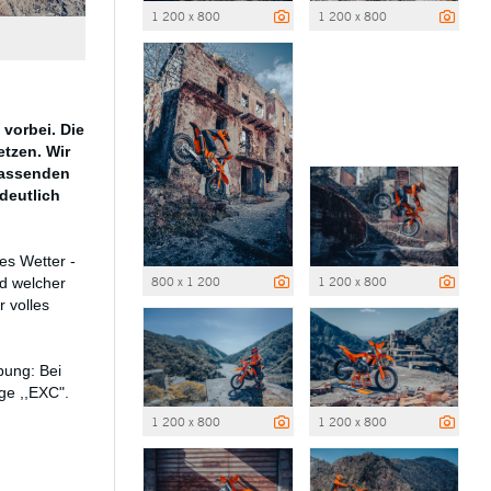
1 200 x 800
1 200 x 800
 vorbei. Die
tzen. Wir
fassenden
deutlich
es Wetter -
800 x 1 200
1 200 x 800
d welcher
r volles
bung: Bei
ge ,,EXC".
1 200 x 800
1 200 x 800