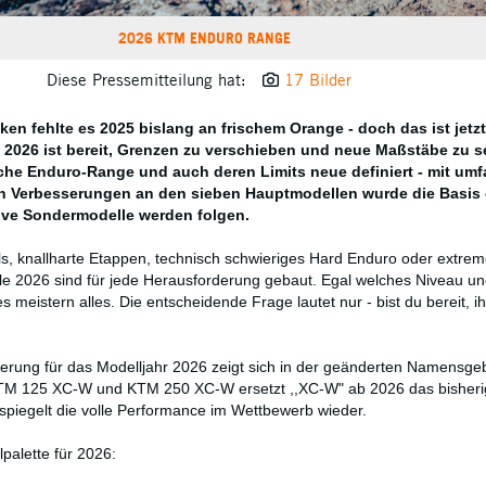
2026 KTM ENDURO RANGE
Diese Pressemitteilung hat:
17 Bilder
en fehlte es 2025 bislang an frischem Orange - doch das ist jetzt
2026 ist bereit, Grenzen zu verschieben und neue Maßstäbe zu se
che Enduro-Range und auch deren Limits neue definiert - mit um
n Verbesserungen an den sieben Hauptmodellen wurde die Basis 
sive Sondermodelle werden folgen.
ls, knallharte Etappen, technisch schwieriges Hard Enduro oder extrem
e 2026 sind für jede Herausforderung gebaut. Egal welches Niveau un
 meistern alles. Die entscheidende Frage lautet nur - bist du bereit, ih
euerung für das Modelljahr 2026 zeigt sich in der geänderten Namensge
TM 125 XC-W und KTM 250 XC-W ersetzt ,,XC-W" ab 2026 das bisheri
piegelt die volle Performance im Wettbewerb wieder.
alette für 2026: