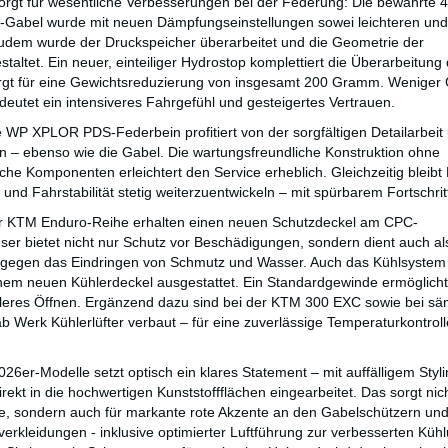
sorgt für wesentliche Verbesserungen bei der Federung: Die bewährt
-Gabel wurde mit neuen Dämpfungseinstellungen sowei leichteren und
Zudem wurde der Druckspeicher überarbeitet und die Geometrie der
ltet. Ein neuer, einteiliger Hydrostop komplettiert die Überarbeitung 
rgt für eine Gewichtsreduzierung von insgesamt 200 Gramm. Weniger 
deutet ein intensiveres Fahrgefühl und gesteigertes Vertrauen.
WP XPLOR PDS-Federbein profitiert von der sorgfältigen Detailarbeit
n – ebenso wie die Gabel. Die wartungsfreundliche Konstruktion ohne
he Komponenten erleichtert den Service erheblich. Gleichzeitig blei
 und Fahrstabilität stetig weiterzuentwickeln – mit spürbarem Fortschrit
er KTM Enduro-Reihe erhalten einen neuen Schutzdeckel am CPC-
eser bietet nicht nur Schutz vor Beschädigungen, sondern dient auch al
g gegen das Eindringen von Schmutz und Wasser. Auch das Kühlsystem
inem neuen Kühlerdeckel ausgestattet. Ein Standardgewinde ermöglicht
leres Öffnen. Ergänzend dazu sind bei der KTM 300 EXC sowie bei sä
Werk Kühlerlüfter verbaut – für eine zuverlässige Temperaturkontrolle
6er-Modelle setzt optisch ein klares Statement – mit auffälligem Styl
irekt in die hochwertigen Kunststoffflächen eingearbeitet. Das sorgt nich
e, sondern auch für markante rote Akzente an den Gabelschützern un
verkleidungen - inklusive optimierter Luftführung zur verbesserten Küh