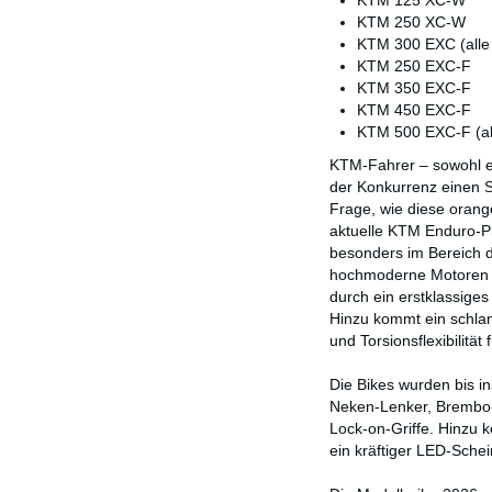
KTM 125 XC-W
KTM 250 XC-W
KTM 300 EXC (alle 
KTM 250 EXC-F
KTM 350 EXC-F
KTM 450 EXC-F
KTM 500 EXC-F (all
KTM-Fahrer – sowohl eh
der Konkurrenz einen Sc
Frage, wie diese orang
aktuelle KTM Enduro-P
besonders im Bereich d
hochmoderne Motoren - b
durch ein erstklassige
Hinzu kommt ein schla
und Torsionsflexibilitä
Die Bikes wurden bis i
Neken-Lenker, Brembo-
Lock-on-Griffe. Hinzu 
ein kräftiger LED-Schei