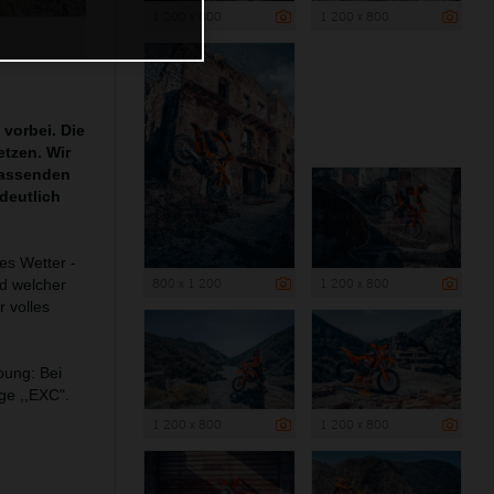
1 200 x 800
1 200 x 800
 vorbei. Die
tzen. Wir
fassenden
deutlich
es Wetter -
800 x 1 200
1 200 x 800
d welcher
r volles
bung: Bei
ge ,,EXC".
1 200 x 800
1 200 x 800