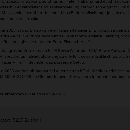
 Sitzbezug in Schwarz sorgt für optimalen Halt und wird durch strukturi
tzern, Lenkerpolster und Tankverkleidung harmonisch ergänzt. Für z
t Maxxis mit einer überarbeiteten MaxxEnduro-Mischung - jetzt mit wei
noch bessere Traktion.
e 2026 ist das Ergebnis vieler Jahre intensiver Entwicklungsarbeit an 
ttbewerbs. Sie bringt dynamische, rennsportorientierte Leistung, foku
 Technologie direkt an den Start. Bist du bereit?
umfangreiche Kollektion an KTM PowerWear und KTM PowerParts zur 
Ansprüche an Individualisierung zu erfüllen, sowohl praktisch als auch 
-Racer – hier findet jeder das passende Setup.
 2026 werden ab August bei autorisierten KTM-Händlern erhältlich s
TM 300 EXC 2026 im Oktober beginnt. Für weitere Informationen besu
auflösenden Bilder finden Sie
HIER
.
setext (5225 Zeichen)