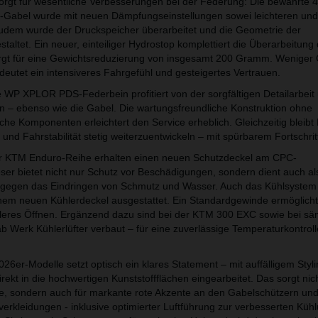
sorgt für wesentliche Verbesserungen bei der Federung: Die bewährt
-Gabel wurde mit neuen Dämpfungseinstellungen sowei leichteren und
Zudem wurde der Druckspeicher überarbeitet und die Geometrie der
ltet. Ein neuer, einteiliger Hydrostop komplettiert die Überarbeitung 
rgt für eine Gewichtsreduzierung von insgesamt 200 Gramm. Weniger 
deutet ein intensiveres Fahrgefühl und gesteigertes Vertrauen.
WP XPLOR PDS-Federbein profitiert von der sorgfältigen Detailarbeit
n – ebenso wie die Gabel. Die wartungsfreundliche Konstruktion ohne
he Komponenten erleichtert den Service erheblich. Gleichzeitig blei
 und Fahrstabilität stetig weiterzuentwickeln – mit spürbarem Fortschrit
er KTM Enduro-Reihe erhalten einen neuen Schutzdeckel am CPC-
eser bietet nicht nur Schutz vor Beschädigungen, sondern dient auch al
g gegen das Eindringen von Schmutz und Wasser. Auch das Kühlsystem
inem neuen Kühlerdeckel ausgestattet. Ein Standardgewinde ermöglicht
leres Öffnen. Ergänzend dazu sind bei der KTM 300 EXC sowie bei sä
Werk Kühlerlüfter verbaut – für eine zuverlässige Temperaturkontrolle
6er-Modelle setzt optisch ein klares Statement – mit auffälligem Styl
irekt in die hochwertigen Kunststoffflächen eingearbeitet. Das sorgt nich
e, sondern auch für markante rote Akzente an den Gabelschützern un
verkleidungen - inklusive optimierter Luftführung zur verbesserten Küh