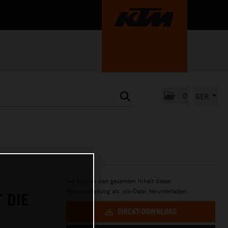
0
GER
Sie können den gesamten Inhalt dieser
Pressemitteilung als .zip-Datei herunterladen:
 DIE
DIREKT-DOWNLOAD