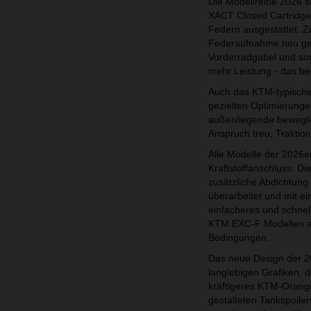
Die Modellreihe 2026 
XACT Closed Cartridge
Federn ausgestattet. 
Federaufnahme neu gesta
Vorderradgabel und so
mehr Leistung - das be
Auch das KTM-typische 
gezielten Optimierunge
außenliegende beweglic
Anspruch treu, Traktion
Alle Modelle der 2026
Kraftstoffanschluss. Di
zusätzliche Abdichtun
überarbeitet und mit e
einfacheres und schnel
KTM EXC-F Modellen ab 
Bedingungen.
Das neue Design der 202
langlebigen Grafiken, d
kräftigeres KTM-Orang
gestalteten Tankspoiler