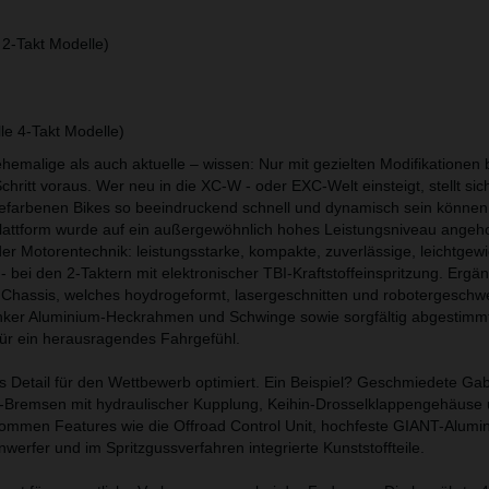
2-Takt Modelle)
e 4-Takt Modelle)
emalige als auch aktuelle – wissen: Nur mit gezielten Modifikationen 
hritt voraus. Wer neu in die XC-W - oder EXC-Welt einsteigt, stellt sich
efarbenen Bikes so beeindruckend schnell und dynamisch sein können
lattform wurde auf ein außergewöhnlich hohes Leistungsniveau angeh
er Motorentechnik: leistungsstarke, kompakte, zuverlässige, leichtgew
ei den 2-Taktern mit elektronischer TBI-Kraftstoffeinspritzung. Ergän
s Chassis, welches hoydrogeformt, lasergeschnitten und robotergeschwei
nker Aluminium-Heckrahmen und Schwinge sowie sorgfältig abgestimm
t für ein herausragendes Fahrgefühl.
ns Detail für den Wettbewerb optimiert. Ein Beispiel? Geschmiedete Ga
Bremsen mit hydraulischer Kupplung, Keihin-Drosselklappengehäuse
kommen Features wie die Offroad Control Unit, hochfeste GIANT-Alumi
nwerfer und im Spritzgussverfahren integrierte Kunststoffteile.