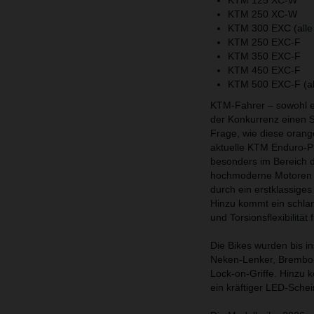
KTM 125 XC-W
KTM 250 XC-W
KTM 300 EXC (alle 
KTM 250 EXC-F
KTM 350 EXC-F
KTM 450 EXC-F
KTM 500 EXC-F (all
KTM-Fahrer – sowohl eh
der Konkurrenz einen Sc
Frage, wie diese orang
aktuelle KTM Enduro-P
besonders im Bereich d
hochmoderne Motoren - b
durch ein erstklassige
Hinzu kommt ein schla
und Torsionsflexibilitä
Die Bikes wurden bis i
Neken-Lenker, Brembo-
Lock-on-Griffe. Hinzu 
ein kräftiger LED-Schei