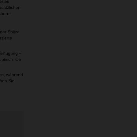
ertes
usätzlichen
cherer
der Spitze
ssierte
Verfügung –
optisch. Ob
ein, während
chen Sie