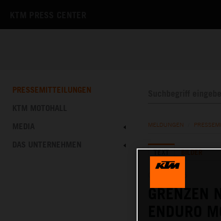
KTM PRESS CENTER
PRESSEMITTEILUNGEN
KTM MOTOHALL
MEDIA
MELDUNGEN
/
PRESSEM
DAS UNTERNEHMEN
TEXT
BILDER
05.08.2025
GRENZEN N
ENDURO M