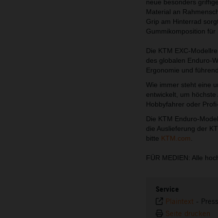
neue besonders griffige
Material an Rahmenschü
Grip am Hinterrad sorg
Gummikomposition für 
Die KTM EXC-Modellreih
des globalen Enduro-We
Ergonomie und führende
Wie immer steht eine 
entwickelt, um höchste 
Hobbyfahrer oder Profi
Die KTM Enduro-Modelle
die Auslieferung der K
bitte
KTM.com
.
FÜR MEDIEN: Alle hoch
Service
Plaintext
-
Pres
Seite drucken