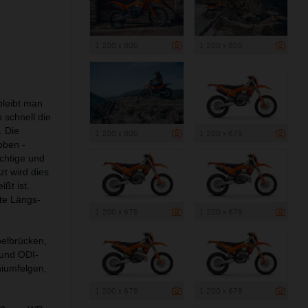
1 200 x 800
1 200 x 800
bleibt man
 schnell die
. Die
1 200 x 800
1 200 x 675
oben -
ichtige und
zt wird dies
ßt ist.
te Längs-
1 200 x 675
1 200 x 675
belbrücken,
 und ODI-
niumfelgen,
1 200 x 675
1 200 x 675