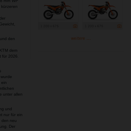
e 48 mm WP
 kürzeren
der
Gewicht,
1 200 x 675
1 200 x 675
weitere ...
 und den
bt KTM dem
t für 2026.
s
 wurde
 ein
mtlichen
 unter allen
ing und
t nur für ein
d den neu
lung. Der