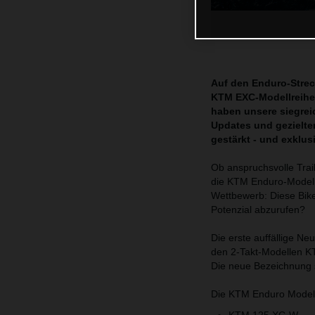
Auf den Enduro-Streck
KTM EXC-Modellreihe 
haben unsere siegrei
Updates und gezielte
gestärkt - und exklu
Ob anspruchsvolle Trai
die KTM Enduro-Modell
Wettbewerb: Diese Bikes
Potenzial abzurufen?
Die erste auffällige N
den 2-Takt-Modellen K
Die neue Bezeichnung s
Die KTM Enduro Modellp