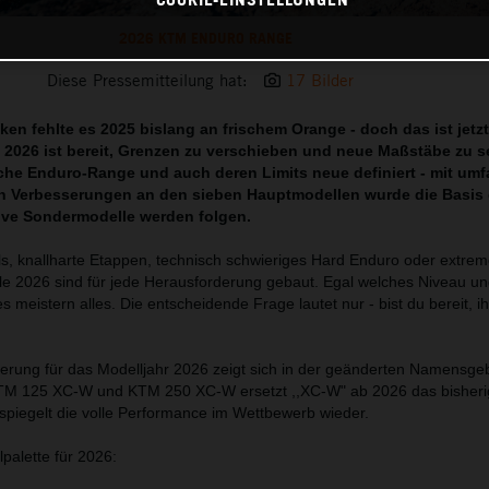
2026 KTM ENDURO RANGE
Diese Pressemitteilung hat:
17 Bilder
en fehlte es 2025 bislang an frischem Orange - doch das ist jetzt
2026 ist bereit, Grenzen zu verschieben und neue Maßstäbe zu se
che Enduro-Range und auch deren Limits neue definiert - mit um
n Verbesserungen an den sieben Hauptmodellen wurde die Basis 
sive Sondermodelle werden folgen.
ls, knallharte Etappen, technisch schwieriges Hard Enduro oder extrem
e 2026 sind für jede Herausforderung gebaut. Egal welches Niveau un
 meistern alles. Die entscheidende Frage lautet nur - bist du bereit, ih
euerung für das Modelljahr 2026 zeigt sich in der geänderten Namensge
TM 125 XC-W und KTM 250 XC-W ersetzt ,,XC-W" ab 2026 das bisheri
piegelt die volle Performance im Wettbewerb wieder.
alette für 2026: