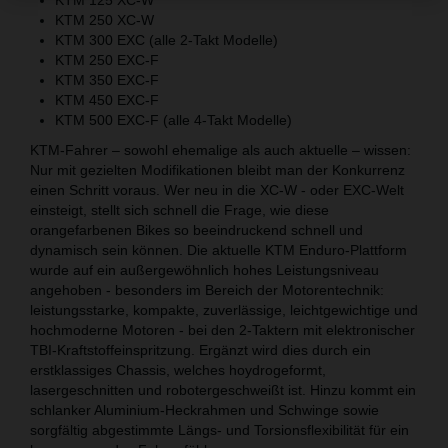
KTM 250 XC-W
KTM 300 EXC (alle 2-Takt Modelle)
KTM 250 EXC-F
KTM 350 EXC-F
KTM 450 EXC-F
KTM 500 EXC-F (alle 4-Takt Modelle)
KTM-Fahrer – sowohl ehemalige als auch aktuelle – wissen:
Nur mit gezielten Modifikationen bleibt man der Konkurrenz
einen Schritt voraus. Wer neu in die XC-W - oder EXC-Welt
einsteigt, stellt sich schnell die Frage, wie diese
orangefarbenen Bikes so beeindruckend schnell und
dynamisch sein können. Die aktuelle KTM Enduro-Plattform
wurde auf ein außergewöhnlich hohes Leistungsniveau
angehoben - besonders im Bereich der Motorentechnik:
leistungsstarke, kompakte, zuverlässige, leichtgewichtige und
hochmoderne Motoren - bei den 2-Taktern mit elektronischer
TBI-Kraftstoffeinspritzung. Ergänzt wird dies durch ein
erstklassiges Chassis, welches hoydrogeformt,
lasergeschnitten und robotergeschweißt ist. Hinzu kommt ein
schlanker Aluminium-Heckrahmen und Schwinge sowie
sorgfältig abgestimmte Längs- und Torsionsflexibilität für ein