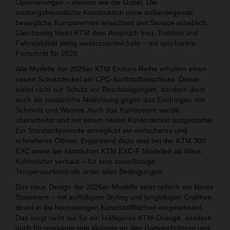
Optimierungen – ebenso wie die Gabel. Die
wartungsfreundliche Konstruktion ohne außenliegende
bewegliche Komponenten erleichtert den Service erheblich.
Gleichzeitig bleibt KTM dem Anspruch treu, Traktion und
Fahrstabilität stetig weiterzuentwickeln – mit spürbarem
Fortschritt für 2026.
Alle Modelle der 2026er KTM Enduro-Reihe erhalten einen
neuen Schutzdeckel am CPC-Kraftstoffanschluss. Dieser
bietet nicht nur Schutz vor Beschädigungen, sondern dient
auch als zusätzliche Abdichtung gegen das Eindringen von
Schmutz und Wasser. Auch das Kühlsystem wurde
überarbeitet und mit einem neuen Kühlerdeckel ausgestattet.
Ein Standardgewinde ermöglicht ein einfacheres und
schnelleres Öffnen. Ergänzend dazu sind bei der KTM 300
EXC sowie bei sämtlichen KTM EXC-F Modellen ab Werk
Kühlerlüfter verbaut – für eine zuverlässige
Temperaturkontrolle unter allen Bedingungen.
Das neue Design der 2026er-Modelle setzt optisch ein klares
Statement – mit auffälligem Styling und langlebigen Grafiken,
direkt in die hochwertigen Kunststoffflächen eingearbeitet.
Das sorgt nicht nur für ein kräftigeres KTM-Orange, sondern
auch für markante rote Akzente an den Gabelschützern und