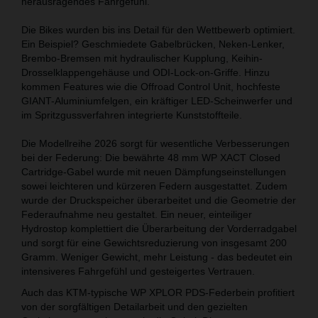
herausragendes Fahrgefühl.
Die Bikes wurden bis ins Detail für den Wettbewerb optimiert.
Ein Beispiel? Geschmiedete Gabelbrücken, Neken-Lenker,
Brembo-Bremsen mit hydraulischer Kupplung, Keihin-
Drosselklappengehäuse und ODI-Lock-on-Griffe. Hinzu
kommen Features wie die Offroad Control Unit, hochfeste
GIANT-Aluminiumfelgen, ein kräftiger LED-Scheinwerfer und
im Spritzgussverfahren integrierte Kunststoffteile.
Die Modellreihe 2026 sorgt für wesentliche Verbesserungen
bei der Federung: Die bewährte 48 mm WP XACT Closed
Cartridge-Gabel wurde mit neuen Dämpfungseinstellungen
sowei leichteren und kürzeren Federn ausgestattet. Zudem
wurde der Druckspeicher überarbeitet und die Geometrie der
Federaufnahme neu gestaltet. Ein neuer, einteiliger
Hydrostop komplettiert die Überarbeitung der Vorderradgabel
und sorgt für eine Gewichtsreduzierung von insgesamt 200
Gramm. Weniger Gewicht, mehr Leistung - das bedeutet ein
intensiveres Fahrgefühl und gesteigertes Vertrauen.
Auch das KTM-typische WP XPLOR PDS-Federbein profitiert
von der sorgfältigen Detailarbeit und den gezielten