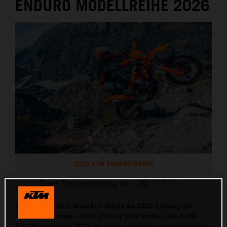
ENDURO MODELLREIHE 2026
2026 KTM ENDURO RANGE
Diese Pressemitteilung hat:
17 Bilder
Auf den Enduro-Strecken fehlte es 2025 bislang an
frischem Orange - doch das ist jetzt vorbei. Die KTM
EXC-Modellreihe 2026 ist bereit, Grenzen zu verschieben