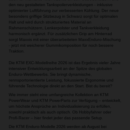
den neu gestalteten Tankspoilerverkleidungen - inklusive
optimierter Luftführung zur verbesserten Kühlung. Der neue
besonders griffige Sitzbezug in Schwarz sorgt für optimalen
Halt und wird durch strukturiertes Material an
Rahmenschützern, Lenkerpolster und Tankverkleidung
harmonisch ergänzt. Für zusätzlichen Grip am Hinterrad
sorgt Maxxis mit einer überarbeiteten MaxxEnduro-Mischung
- jetzt mit weicherer Gummikomposition für noch bessere
Traktion.
Die KTM EXC-Modellreihe 2026 ist das Ergebnis vieler Jahre
intensiver Entwicklungsarbeit an der Spitze des globalen
Enduro-Wettbewerbs. Sie bringt dynamische,
rennsportorientierte Leistung, fokussierte Ergonomie und
führende Technologie direkt an den Start. Bist du bereit?
Wie immer steht eine umfangreiche Kollektion an KTM
PowerWear und KTM PowerParts zur Verfügung – entwickelt,
um höchste Ansprüche an Individualisierung zu erfüllen,
sowohl praktisch als auch optisch. Ob Hobbyfahrer oder
Profi-Racer – hier findet jeder das passende Setup.
Die KTM Enduro-Modelle 2026 werden ab August bei