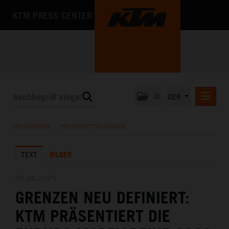
KTM PRESS CENTER
0
GER
PRESSEMITTEILUNGEN
MELDUNGEN
/
PRESSEMITTEILUNGEN
KTM MOTOHALL
TEXT
BILDER
MEDIA
DAS UNTERNEHMEN
05.08.2025
GRENZEN NEU DEFINIERT:
KTM PRÄSENTIERT DIE