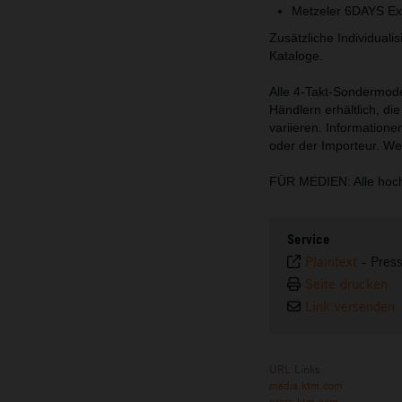
Metzeler 6DAYS Ex
Zusätzliche Individual
Kataloge.
Alle 4-Takt-Sondermod
Händlern erhältlich, d
variieren. Informatione
oder der Importeur. We
FÜR MEDIEN: Alle hoch
Service
Plaintext
-
Pres
Seite drucken
Link versenden
URL Links
media.ktm.com
press.ktm.com