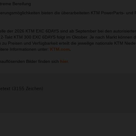
treme Bereifung
isierungsmöglichkeiten bieten die überarbeiteten KTM PowerParts- un
elle der 2026 KTM EXC 6DAYS sind ab September bei den autorisiert
ie 2-Takt KTM 300 EXC 6DAYS folgt im Oktober. Je nach Markt können d
n zu Preisen und Verfügbarkeit erteilt die jeweilige nationale KTM Nied
itere Informationen unter:
KTM.com
.
auflösenden Bilder finden sich
hier
.
setext (3155 Zeichen)