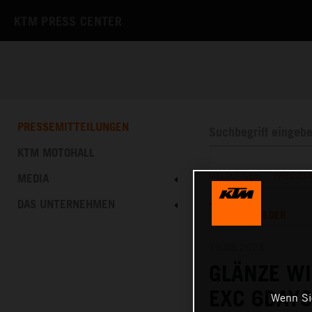
KTM PRESS CENTER
PRESSEMITTEILUNGEN
KTM MOTOHALL
MEDIA
MELDUNGEN
/
PRESSEM
DAS UNTERNEHMEN
TEXT
BILDER
19.08.2025
GLÄNZE WI
EXC 6DAY
Wenn Sie