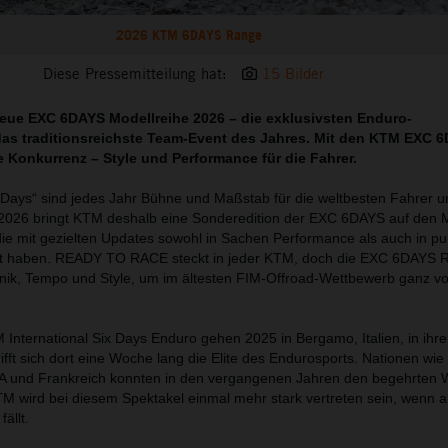
2026 KTM 6DAYS Range
Diese Pressemitteilung hat:
15 Bilder
neue EXC 6DAYS Modellreihe 2026 – die exklusivsten Enduro-
das traditionsreichste Team-Event des Jahres. Mit den KTM EXC 
ie Konkurrenz – Style und Performance für die Fahrer.
 Days“ sind jedes Jahr Bühne und Maßstab für die weltbesten Fahrer u
2026 bringt KTM deshalb eine Sonderedition der EXC 6DAYS auf den M
ie mit gezielten Updates sowohl in Sachen Performance als auch in p
t haben. READY TO RACE steckt in jeder KTM, doch die EXC 6DAYS Ra
nik, Tempo und Style, um im ältesten FIM-Offroad-Wettbewerb ganz v
 International Six Days Enduro gehen 2025 in Bergamo, Italien, in ihre
ifft sich dort eine Woche lang die Elite des Endurosports. Nationen wie I
SA und Frankreich konnten in den vergangenen Jahren den begehrten 
KTM wird bei diesem Spektakel einmal mehr stark vertreten sein, wenn 
ällt.