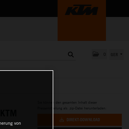
0
GER
Sie können den gesamten Inhalt dieser
Pressemitteilung als .zip-Datei herunterladen:
 KTM
DIREKT-DOWNLOAD
cherung von