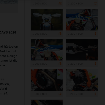
1 200 x 800
1 200 x 800
6DAYS 2026
1 200 x 800
1 200 x 800
nd härtesten
arkt – fünf
uncto Design
nge ist die
1 200 x 800
1 200 x 800
orne
 99.
talien,
World
am 24.
1 200 x 800
1 200 x 800