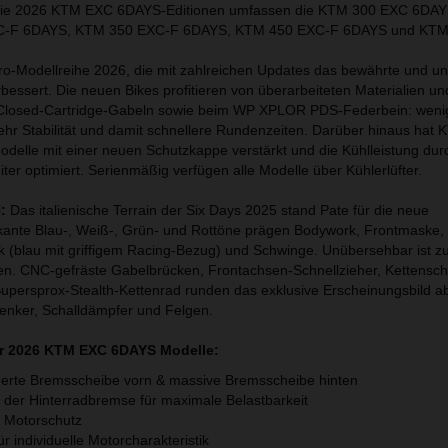
ie 2026 KTM EXC 6DAYS-Editionen umfassen die KTM 300 EXC 6DAYS
XC-F 6DAYS, KTM 350 EXC-F 6DAYS, KTM 450 EXC-F 6DAYS und KTM
ro-Modellreihe 2026, die mit zahlreichen Updates das bewährte und u
bessert. Die neuen Bikes profitieren von überarbeiteten Materialien un
osed-Cartridge-Gabeln sowie beim WP XPLOR PDS-Federbein: wenig
r Stabilität und damit schnellere Rundenzeiten. Darüber hinaus hat
Modelle mit einer neuen Schutzkappe verstärkt und die Kühlleistung dur
er optimiert. Serienmäßig verfügen alle Modelle über Kühlerlüfter.
N:
Das italienische Terrain der Six Days 2025 stand Pate für die neue
kante Blau-, Weiß-, Grün- und Rottöne prägen Bodywork, Frontmaske,
k (blau mit griffigem Racing-Bezug) und Schwinge. Unübersehbar ist 
en. CNC-gefräste Gabelbrücken, Frontachsen-Schnellzieher, Kettensch
persprox-Stealth-Kettenrad runden das exklusive Erscheinungsbild a
Lenker, Schalldämpfer und Felgen.
er 2026 KTM EXC 6DAYS Modelle:
rte Bremsscheibe vorn & massive Bremsscheibe hinten
n der Hinterradbremse für maximale Belastbarkeit
 Motorschutz
r individuelle Motorcharakteristik