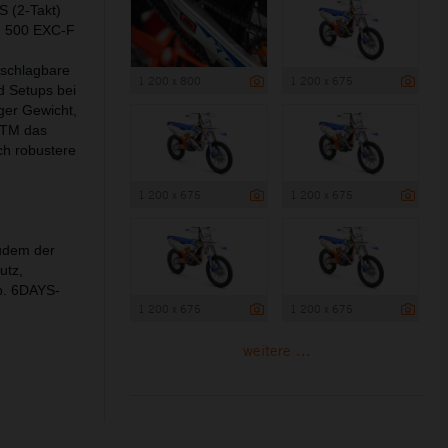
 (2-Takt)
 500 EXC-F
nschlagbare
1 200 x 800
1 200 x 675
d Setups bei
er Gewicht,
 KTM das
ch robustere
1 200 x 675
1 200 x 675
zudem der
utz,
b. 6DAYS-
1 200 x 675
1 200 x 675
weitere ...