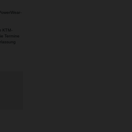
d PowerWear-
en KTM-
ie Termine
erlassung