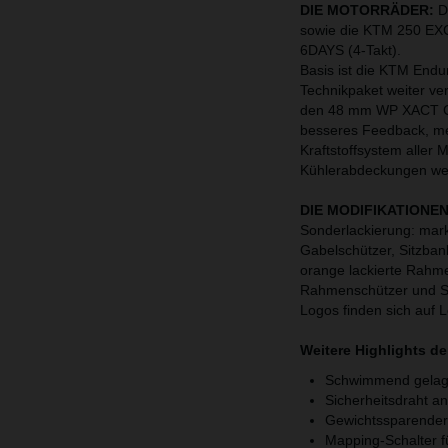
DIE MOTORRÄDER:
D
sowie die KTM 250 E
6DAYS (4-Takt).
Basis ist die KTM Endu
Technikpaket weiter ver
den 48 mm WP XACT Cl
besseres Feedback, meh
Kraftstoffsystem aller 
Kühlerabdeckungen weit
DIE MODIFIKATIONE
Sonderlackierung: mar
Gabelschützer, Sitzban
orange lackierte Rahm
Rahmenschützer und Su
Logos finden sich auf 
Weitere Highlights d
Schwimmend gelage
Sicherheitsdraht a
Gewichtssparender
Mapping-Schalter fü