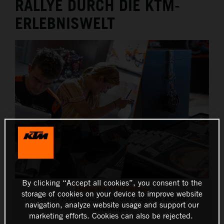
RALLYE DURCH DIE KTM-
THE COMPANY
ERLEBNISWELT
By clicking “Accept all cookies”, you consent to the
Escape the KTM Motohall
storage of cookies on your device to improve website
Wer ist READY TO RACE und wagt die Escape
navigation, analyze website usage and support our
Challenge?
marketing efforts. Cookies can also be rejected.