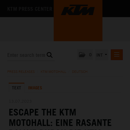
KTM PRESS CENTER
0
INT
PRESS RELEASES
PRESS RELEASES
/
KTM MOTOHALL
/
DEUTSCH
KTM RACING NEWSLETTER
TEXT
IMAGES
KTM X-BOW
KTM MOTOHALL
13.07.2023
ESCAPE THE KTM
DEUTSCH
ENGLISH
MOTOHALL: EINE RASANTE
MEDIA