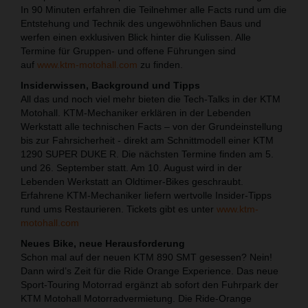
In 90 Minuten erfahren die Teilnehmer alle Facts rund um die
Entstehung und Technik des ungewöhnlichen Baus und
werfen einen exklusiven Blick hinter die Kulissen. Alle
Termine für Gruppen- und offene Führungen sind
auf
www.ktm-motohall.com
zu finden.
Insiderwissen, Background und Tipps
All das und noch viel mehr bieten die Tech-Talks in der KTM
Motohall. KTM-Mechaniker erklären in der Lebenden
Werkstatt alle technischen Facts – von der Grundeinstellung
bis zur Fahrsicherheit - direkt am Schnittmodell einer KTM
1290 SUPER DUKE R. Die nächsten Termine finden am 5.
und 26. September statt. Am 10. August wird in der
Lebenden Werkstatt an Oldtimer-Bikes geschraubt.
Erfahrene KTM-Mechaniker liefern wertvolle Insider-Tipps
rund ums Restaurieren. Tickets gibt es unter
www.ktm-
motohall.com
Neues Bike, neue Herausforderung
Schon mal auf der neuen KTM 890 SMT gesessen? Nein!
Dann wird’s Zeit für die Ride Orange Experience. Das neue
Sport-Touring Motorrad ergänzt ab sofort den Fuhrpark der
KTM Motohall Motorradvermietung. Die Ride-Orange