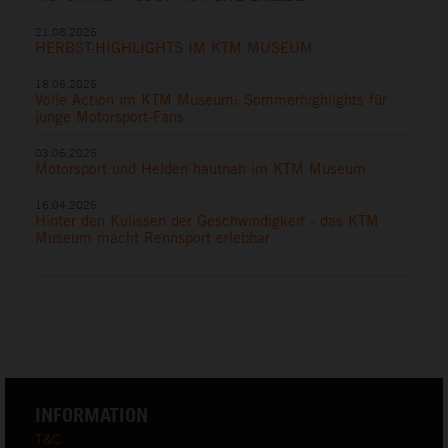
21.08.2025
HERBST-HIGHLIGHTS IM KTM MUSEUM
18.06.2025
Volle Action im KTM Museum: Sommerhighlights für
junge Motorsport-Fans
03.06.2025
Motorsport und Helden hautnah im KTM Museum
16.04.2025
Hinter den Kulissen der Geschwindigkeit - das KTM
Museum macht Rennsport erlebbar
INFORMATION
T&C