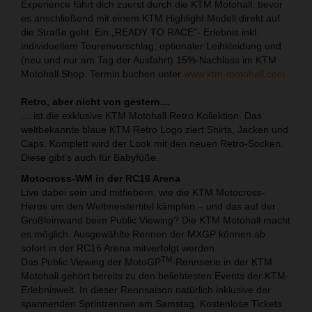
Experience führt dich zuerst durch die KTM Motohall, bevor
es anschließend mit einem KTM Highlight Modell direkt auf
die Straße geht. Ein „READY TO RACE"- Erlebnis inkl.
individuellem Tourenvorschlag, optionaler Leihkleidung und
(neu und nur am Tag der Ausfahrt) 15%-Nachlass im KTM
Motohall Shop. Termin buchen unter
www.ktm-motohall.com
Retro, aber nicht von gestern…
… ist die exklusive KTM Motohall Retro Kollektion. Das
weltbekannte blaue KTM Retro Logo ziert Shirts, Jacken und
Caps. Komplett wird der Look mit den neuen Retro-Socken.
Diese gibt’s auch für Babyfüße.
Motocross-WM in der RC16 Arena
Live dabei sein und mitfiebern, wie die KTM Motocross-
Heros um den Weltmeistertitel kämpfen – und das auf der
Großleinwand beim Public Viewing? Die KTM Motohall macht
es möglich. Ausgewählte Rennen der MXGP können ab
sofort in der RC16 Arena mitverfolgt werden.
TM
Das Public Viewing der MotoGP
-Rennserie in der KTM
Motohall gehört bereits zu den beliebtesten Events der KTM-
Erlebniswelt. In dieser Rennsaison natürlich inklusive der
spannenden Sprintrennen am Samstag. Kostenlose Tickets