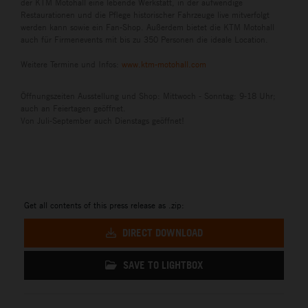
der KTM Motohall eine lebende Werkstatt, in der aufwendige
Restaurationen und die Pflege historischer Fahrzeuge live mitverfolgt
werden kann sowie ein Fan-Shop. Außerdem bietet die KTM Motohall
auch für Firmenevents mit bis zu 350 Personen die ideale Location.
Weitere Termine und Infos:
www.ktm-motohall.com
Öffnungszeiten Ausstellung und Shop: Mittwoch - Sonntag: 9-18 Uhr;
auch an Feiertagen geöffnet.
Von Juli-September auch Dienstags geöffnet!
Get all contents of this press release as .zip:
DIRECT DOWNLOAD
SAVE TO LIGHTBOX