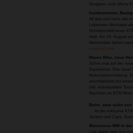
Gruppen- und offene F
Insiderwissen, Back
All das und noch viel 
Lebenden Werkstatt alle
Schnittmodell einer K
statt. Am 10. August w
Mechaniker liefern wert
motohall.com
Neues Bike, neue He
Schon mal auf der neu
Experience. Das neue S
Motorradvermietung. Di
anschließend mit einem
inkl. individuellem To
Nachlass im KTM Motoh
Retro, aber nicht vo
… ist die exklusive KT
Jacken und Caps. Kompl
Motocross-WM in der
Live dabei sein und mi