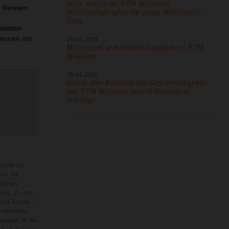
Volle Action im KTM Museum:
e Rennen
Sommerhighlights für junge Motorsport-
Fans
btesten
trennen am
03.06.2025
Motorsport und Helden hautnah im KTM
Museum
16.04.2025
Hinter den Kulissen der Geschwindigkeit -
das KTM Museum macht Rennsport
erlebbar
läche von
ert die
rfahren
eren. Zu den
eroes Ebene –
nstallation.
kstatt, in der
hop. Außerdem