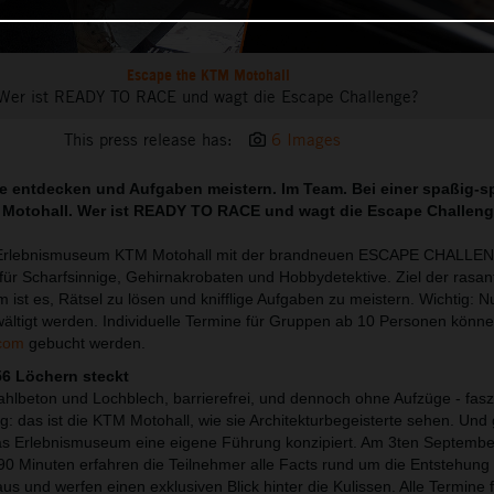
Escape the KTM Motohall
Wer ist READY TO RACE und wagt die Escape Challenge?
This press release has:
6 Images
se entdecken und Aufgaben meistern. Im Team. Bei einer spaßig
 Motohall. Wer ist READY TO RACE und wagt die Escape Challeng
as Erlebnismuseum KTM Motohall mit der brandneuen ESCAPE CHALLE
 für Scharfsinnige, Gehirnakrobaten und Hobbydetektive. Ziel der rasan
st es, Rätsel zu lösen und knifflige Aufgaben zu meistern. Wichtig: 
ältigt werden. Individuelle Termine für Gruppen ab 10 Personen könn
.com
gebucht werden.
56 Löchern steckt
ahlbeton und Lochblech, barrierefrei, und dennoch ohne Aufzüge - fasz
: das ist die KTM Motohall, wie sie Architekturbegeisterte sehen. Und
as Erlebnismuseum eine eigene Führung konzipiert. Am 3ten September
n 90 Minuten erfahren die Teilnehmer alle Facts rund um die Entstehung
 und werfen einen exklusiven Blick hinter die Kulissen. Alle Termine 