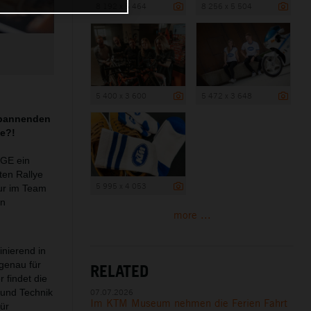
8 192 x 5 464
8 256 x 5 504
5 400 x 3 600
5 472 x 3 648
-spannenden
e?!
NGE ein
ten Rallye
5 995 x 4 053
Nur im Team
en
more ...
inierend in
 genau für
RELATED
 findet die
07.07.2026
 und Technik
Im KTM Museum nehmen die Ferien Fahrt
für