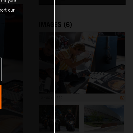
 on your
ort our
IMAGES (6)
2 480 x 1 772