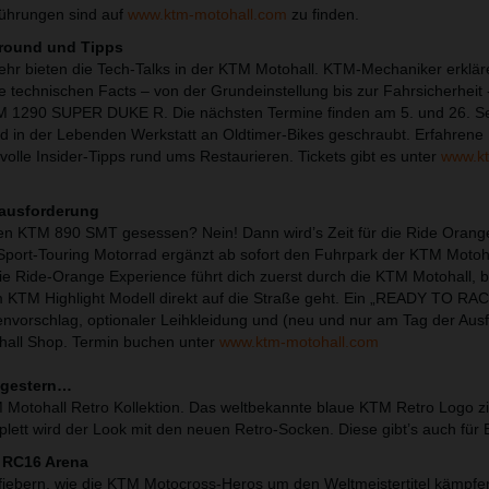
ührungen sind auf
www.ktm-motohall.com
zu finden.
ground und Tipps
mehr bieten die Tech-Talks in der KTM Motohall. KTM-Mechaniker erklär
 technischen Facts – von der Grundeinstellung bis zur Fahrsicherheit 
TM 1290 SUPER DUKE R. Die nächsten Termine finden am 5. und 26. 
ird in der Lebenden Werkstatt an Oldtimer-Bikes geschraubt. Erfahren
volle Insider-Tipps rund ums Restaurieren. Tickets gibt es unter
www.k
rausforderung
en KTM 890 SMT gesessen? Nein! Dann wird’s Zeit für die Ride Orang
port-Touring Motorrad ergänzt ab sofort den Fuhrpark der KTM Motoh
e Ride-Orange Experience führt dich zuerst durch die KTM Motohall, 
 KTM Highlight Modell direkt auf die Straße geht. Ein „READY TO RAC
urenvorschlag, optionaler Leihkleidung und (neu und nur am Tag der Aus
all Shop. Termin buchen unter
www.ktm-motohall.com
n gestern…
M Motohall Retro Kollektion. Das weltbekannte blaue KTM Retro Logo zie
ett wird der Look mit den neuen Retro-Socken. Diese gibt’s auch für
 RC16 Arena
tfiebern, wie die KTM Motocross-Heros um den Weltmeistertitel kämpfe