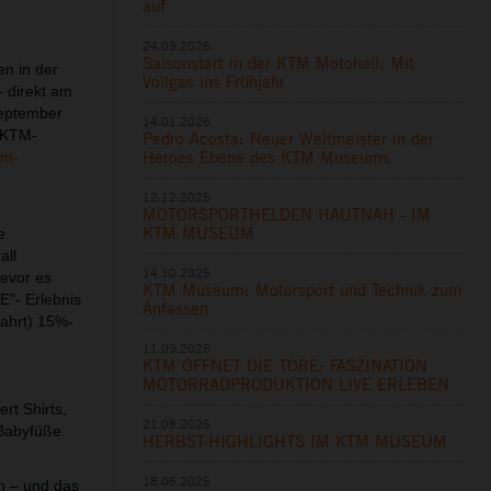
auf
24.03.2026
Saisonstart in der KTM Motohall: Mit
en in der
Vollgas ins Frühjahr
- direkt am
September
14.01.2026
e KTM-
Pedro Acosta: Neuer Weltmeister in der
Heroes Ebene des KTM Museums
tm-
12.12.2025
MOTORSPORTHELDEN HAUTNAH - IM
KTM MUSEUM
e
all
14.10.2025
bevor es
KTM Museum: Motorsport und Technik zum
E"- Erlebnis
Anfassen
fahrt) 15%-
11.09.2025
KTM ÖFFNET DIE TORE: FASZINATION
MOTORRADPRODUKTION LIVE ERLEBEN
rt Shirts,
21.08.2025
 Babyfüße.
HERBST-HIGHLIGHTS IM KTM MUSEUM
18.06.2025
n – und das