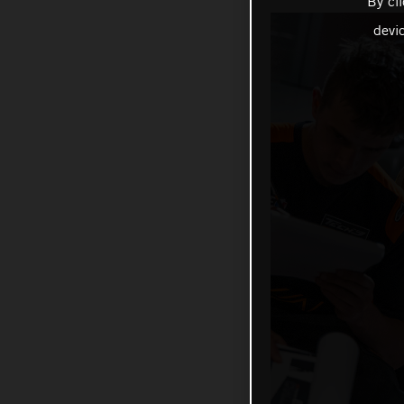
By cl
devi