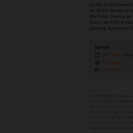
auf der Großleinwand 
der MXGP können ab sof
Das Public Viewing de
Events der KTM-Erlebni
Samstag. Kostenlose T
Service
Plain text
-
Pres
Print page
Send link
Infos
Die KTM Motohall befindet 
rund 10.000 Quadratmetern 
rasante Dynamik der heute w
Besucher alles über die Ges
besonderen Highlights gehö
eine Figuren-Ausstellung de
Neben einem vielseitigen A
aufwendige Restaurationen 