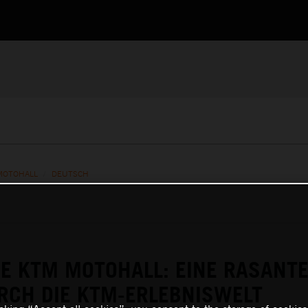
MOTOHALL
/
DEUTSCH
E KTM MOTOHALL: EINE RASANT
RCH DIE KTM-ERLEBNISWELT