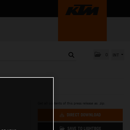
0
INT
Get all contents of this press release as .zip:
E
DIRECT DOWNLOAD
SAVE TO LIGHTBOX