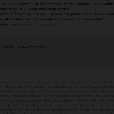
beim Public Viewing? Die KTM Motohall macht es möglich. Ausgewählt
ort in der RC16 Arena mitverfolgt werden.
TM
r MotoGP
-Rennserie in der KTM Motohall gehört bereits zu den belie
swelt. In dieser Rennsaison natürlich inklusive der spannenden Sprin
ickets unter
www.ktm-motohall.com
s release (3044 Characters)
sich mitten im Zentrum von Mattighofen und lässt seine Besucher auf einer Gesamtf
in die Welt von KTM eintauchen. Die imposante Architektur des Bauwerks symbolisi
eltbekannten Motorrad-Firma. In einer interaktiven Ausstellung über drei Ebenen e
chichte und Designprozesse und können sich visuell über technische Details informi
ren die auf einer nachgebauten Steilkurve ausgestellten KTM Motorräder und die H
r erfolgreichsten KTM-Fahrer aller Zeiten und deren Bikes inklusive 360-Grad-Video-I
ngebot für Kinder befindet sich im Untergeschoss der KTM Motohall eine lebende Wer
und die Pflege historischer Fahrzeuge live mitverfolgt werden kann sowie ein Fan-S