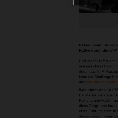
Rätsel lösen, Hinwei
Rallye durch die KTM
Und wieder liefert d
actionreiches Highlight
durch das KTM Museum i
kann die Challenge bew
auf
www.ktm-motohall
Was hinter den 161.7
Ein Meisterwerk aus St
Planung und Ausführung
diese Zielgruppe hat d
erste Führung statt. I
des ungewöhnlichen Baus