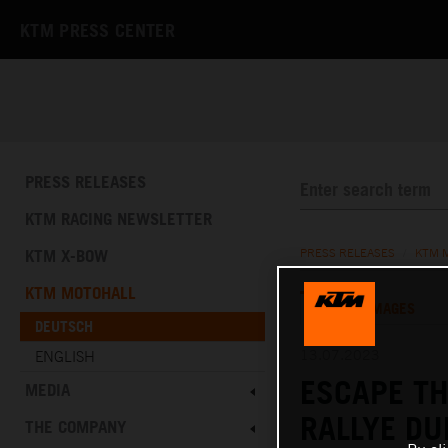
KTM PRESS CENTER
PRESS RELEASES
KTM RACING NEWSLETTER
KTM X-BOW
PRESS RELEASES
/
KTM 
KTM MOTOHALL
TEXT
IMAGES
DEUTSCH
13.07.2023
ENGLISH
ESCAPE TH
MEDIA
RALLYE DU
THE COMPANY