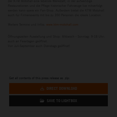
der KTM Motohall eine lebende Werkstatt, in der aufwendige
Restaurationen und die Pflege historischer Fahrzeuge live mitverfolgt
werden kann sowie ein Fan-Shop. Außerdem bietet die KTM Motohall
auch für Firmenevents mit bis zu 350 Personen die ideale Location.
Weitere Termine und Infos:
www.ktm-motohall.com
Öffnungszeiten Ausstellung und Shop: Mittwoch - Sonntag: 9-18 Uhr;
auch an Feiertagen geöffnet.
Von Juli-September auch Dienstags geöffnet!
Get all contents of this press release as .zip:
DIRECT DOWNLOAD
SAVE TO LIGHTBOX