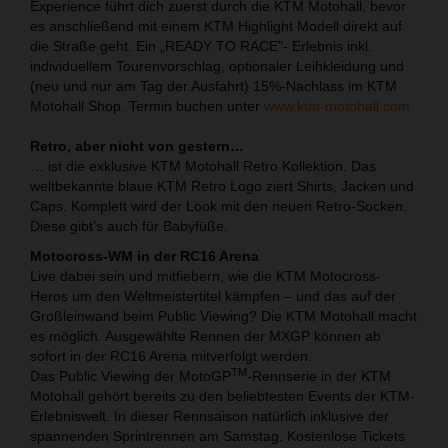
Experience führt dich zuerst durch die KTM Motohall, bevor
es anschließend mit einem KTM Highlight Modell direkt auf
die Straße geht. Ein „READY TO RACE"- Erlebnis inkl.
individuellem Tourenvorschlag, optionaler Leihkleidung und
(neu und nur am Tag der Ausfahrt) 15%-Nachlass im KTM
Motohall Shop. Termin buchen unter
www.ktm-motohall.com
Retro, aber nicht von gestern…
… ist die exklusive KTM Motohall Retro Kollektion. Das
weltbekannte blaue KTM Retro Logo ziert Shirts, Jacken und
Caps. Komplett wird der Look mit den neuen Retro-Socken.
Diese gibt’s auch für Babyfüße.
Motocross-WM in der RC16 Arena
Live dabei sein und mitfiebern, wie die KTM Motocross-
Heros um den Weltmeistertitel kämpfen – und das auf der
Großleinwand beim Public Viewing? Die KTM Motohall macht
es möglich. Ausgewählte Rennen der MXGP können ab
sofort in der RC16 Arena mitverfolgt werden.
TM
Das Public Viewing der MotoGP
-Rennserie in der KTM
Motohall gehört bereits zu den beliebtesten Events der KTM-
Erlebniswelt. In dieser Rennsaison natürlich inklusive der
spannenden Sprintrennen am Samstag. Kostenlose Tickets