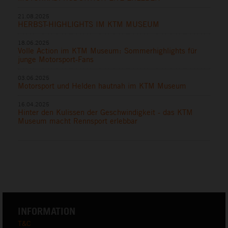
21.08.2025
HERBST-HIGHLIGHTS IM KTM MUSEUM
18.06.2025
Volle Action im KTM Museum: Sommerhighlights für
junge Motorsport-Fans
03.06.2025
Motorsport und Helden hautnah im KTM Museum
16.04.2025
Hinter den Kulissen der Geschwindigkeit - das KTM
Museum macht Rennsport erlebbar
INFORMATION
T&C