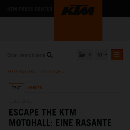
KTM PRESS CENTER
0
INT
PRESS RELEASES
PRESS RELEASES
/
KTM MOTOHALL
KTM RACING NEWSLETTER
TEXT
IMAGES
KTM X-BOW
KTM MOTOHALL
13.07.2023
ESCAPE THE KTM
DEUTSCH
ENGLISH
MOTOHALL: EINE RASANTE
MEDIA