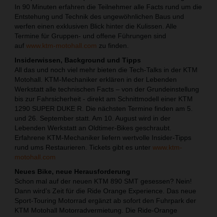
In 90 Minuten erfahren die Teilnehmer alle Facts rund um die
Entstehung und Technik des ungewöhnlichen Baus und
werfen einen exklusiven Blick hinter die Kulissen. Alle
Termine für Gruppen- und offene Führungen sind
auf
www.ktm-motohall.com
zu finden.
Insiderwissen, Background und Tipps
All das und noch viel mehr bieten die Tech-Talks in der KTM
Motohall. KTM-Mechaniker erklären in der Lebenden
Werkstatt alle technischen Facts – von der Grundeinstellung
bis zur Fahrsicherheit - direkt am Schnittmodell einer KTM
1290 SUPER DUKE R. Die nächsten Termine finden am 5.
und 26. September statt. Am 10. August wird in der
Lebenden Werkstatt an Oldtimer-Bikes geschraubt.
Erfahrene KTM-Mechaniker liefern wertvolle Insider-Tipps
rund ums Restaurieren. Tickets gibt es unter
www.ktm-
motohall.com
Neues Bike, neue Herausforderung
Schon mal auf der neuen KTM 890 SMT gesessen? Nein!
Dann wird’s Zeit für die Ride Orange Experience. Das neue
Sport-Touring Motorrad ergänzt ab sofort den Fuhrpark der
KTM Motohall Motorradvermietung. Die Ride-Orange