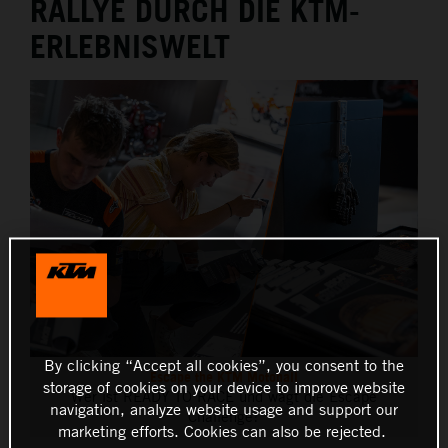
RALLYE DURCH DIE KTM-
THE COMPANY
ERLEBNISWELT
By clicking “Accept all cookies”, you consent to the
Escape the KTM Motohall
storage of cookies on your device to improve website
Wer ist READY TO RACE und wagt die Escape
navigation, analyze website usage and support our
Challenge?
marketing efforts. Cookies can also be rejected.