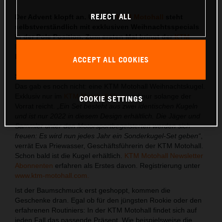
REJECT ALL
Der Advent klopft an. Und die
KTM Motohall
steht
selbstverständlich mit exklusiven Weihnachtsspecials
in der Pole Position. Zum ersten Mal bringt der
KTM
Motohall Shop
dieses Jahr eine Weihnachtskugel
heraus.
ACCEPT ALL COOKIES
Sammelleidenschaft, die ansteckt
Das gab es noch nicht: eine KTM Motohall Weihnachtskugel.
Exklusiv nur im
KTM Motohall Shop
und nur solange der
COOKIE SETTINGS
Vorrat reicht.
„Ein Set besteht aus zwei identischen Kugeln
und ist nur 2022 in diesem Design erhältlich. Die Jäger und
Sammler unter den Motorsportbegeisterten werden sich
freuen: Es wird nun jedes Jahr ein Sonderkugel-Set geben“
,
verrät Eva Priewasser, Geschäftsführerin der KTM Motohall.
Schon bald ist die Kugel erhältlich.
KTM Motohall Newsletter
Abonnenten
erfahren als Erstes davon. Registrierung unter
www.ktm-motohall.com.
Ist der Baumschmuck erst geshoppt, kommen die
Geschenke dran. Egal ob für den jüngsten Rookie oder den
erfahrenen Routiniers: In der KTM Motohall findet sich auf
jeden Fall das passende Präsent. Wie beispielsweise die