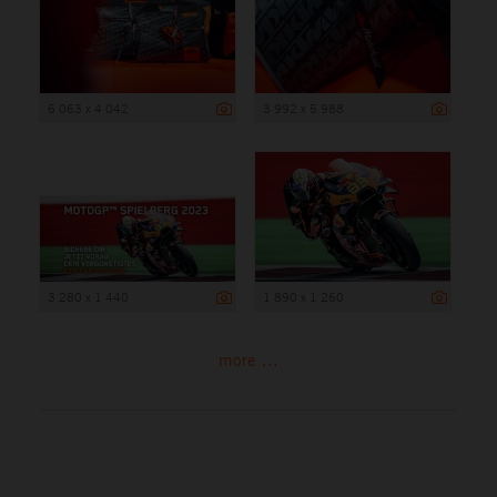
6 063 x 4 042
3 992 x 5 988
3 280 x 1 440
1 890 x 1 260
more ...