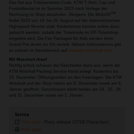
Das Set aus Tribünenticket-Code, KTM T-Shirt, Cap und
Freizeitbeutel ist im Sommer 2023 nach Vorlage der
TM
Rechnung im Shop abzuholen. Übrigens: Die MotoGP
findet 2023 von 18. bis 20. August auf der österreichischen
Highspeed-Strecke statt. Kindertickets können online dazu
gebucht werden, sobald der Ticketcode im GP-Ticketshop
eingelöst wird. Die Fan Packages für Kids werden beim
Grand Prix direkt vor Ort verteilt. Nähere Informationen gibt
es zeitnah im Newsbereich auf
www.ktm-motohall.com.
Mit Mascherl drauf
Richtig schick schauen die Geschenke dann aus, wenn der
KTM Motohall Packing Service Hand anlegt: Kostenlos bis
23. Dezember. Öffnungszeiten an den Feiertagen: Die KTM
Motohall und der Shop haben am 8. Dezember sowie am 6.
Jänner geöffnet. Geschlossen bleibt beides am 24., 25., 26.
und 31. Dezember sowie am 1. Jänner.
Service
Plain text
-
Press release (2758 Characters)
Print page