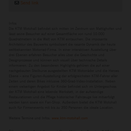
Send link
Infos
Die KTM Motohall befindet sich mitten im Zentrum von Mattighofen und
lässt seine Besucher auf einer Gesamtfläche von rund 10.000
Quadratmetern in die Welt von KTM eintauchen. Die imposante
Architektur des Bauwerks symbolisiert die rasante Dynamik der heute
weltbekannten Motorrad-Firma. In einer interaktiven Ausstellung über
drei Ebenen erfahren Besucher alles über die Geschichte und
Designprozesse und können sich visuell über technische Details
informieren. Zu den besonderen Highlights gehören die auf einer
nachgebauten Steilkurve ausgestellten KTM Motorräder und die Heroes
Ebene – eine Figuren-Ausstellung der erfolgreichsten KTM-Fahrer aller
Zeiten und deren Bikes inklusive 360-Grad-Video-Installation. Neben
einem vielseitigen Angebot für Kinder befindet sich im Untergeschoss
der KTM Motohall eine lebende Werkstatt, in der aufwendige
Restaurationen und die Pflege historischer Fahrzeuge live mitverfolgt
werden kann sowie ein Fan-Shop. Außerdem bietet die KTM Motohall
auch für Firmenevents mit bis zu 350 Personen die ideale Location.
Weitere Termine und Infos:
www.ktm-motohall.com