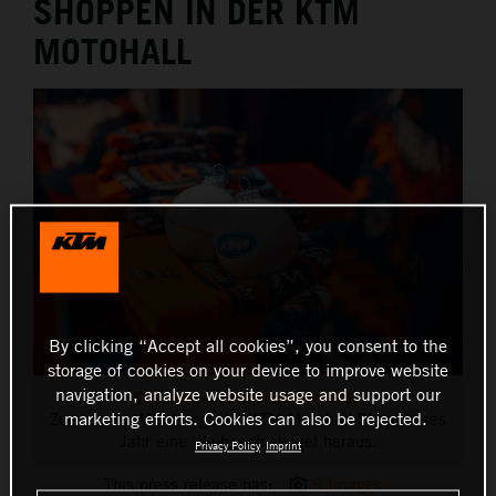
SHOPPEN IN DER KTM
THE COMPANY
MOTOHALL
By clicking “Accept all cookies”, you consent to the
storage of cookies on your device to improve website
navigation, analyze website usage and support our
KTM Motohall Weihnachstkugel-Set
marketing efforts. Cookies can also be rejected.
Zum ersten Mal bringt der KTM Motohall Shop dieses
Jahr eine Weihnachtskugel heraus.
Privacy Policy
Imprint
This press release has:
9 Images