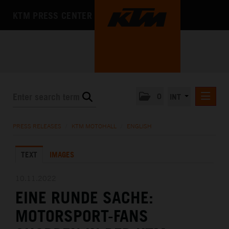
KTM PRESS CENTER
0
INT
PRESS RELEASES
PRESS RELEASES
/
KTM MOTOHALL
/
ENGLISH
KTM RACING NEWSLETTER
TEXT
IMAGES
KTM X-BOW
KTM MOTOHALL
10.11.2022
EINE RUNDE SACHE:
DEUTSCH
ENGLISH
MOTORSPORT-FANS
MEDIA