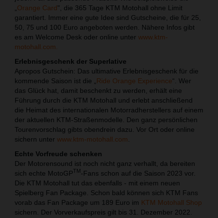
„
Orange Card
", die 365 Tage KTM Motohall ohne Limit
garantiert. Immer eine gute Idee sind Gutscheine, die für 25,
50, 75 und 100 Euro angeboten werden. Nähere Infos gibt
es am Welcome Desk oder online unter
www.ktm-
motohall.com.
Erlebnisgeschenk der Superlative
Apropos Gutschein: Das ultimative Erlebnisgeschenk für die
kommende Saison ist die „
Ride Orange Experience
“. Wer
das Glück hat, damit beschenkt zu werden, erhält eine
Führung durch die KTM Motohall und erlebt anschließend
die Heimat des internationalen Motorradherstellers auf einem
der aktuellen KTM-Straßenmodelle. Den ganz persönlichen
Tourenvorschlag gibts obendrein dazu. Vor Ort oder online
sichern unter
www.ktm-motohall.com
.
Echte Vorfreude schenken
Der Motorensound ist noch nicht ganz verhallt, da bereiten
TM
sich echte MotoGP
-Fans schon auf die Saison 2023 vor.
Die KTM Motohall tut das ebenfalls - mit einem neuen
Spielberg Fan Package. Schon bald können sich KTM Fans
vorab das Fan Package um 189 Euro im
KTM Motohall Shop
sichern. Der Vorverkaufspreis gilt bis 31. Dezember 2022.