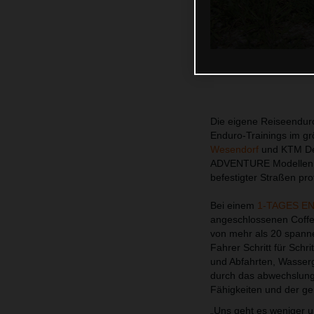
Die eigene Reiseendur
Enduro-Trainings im gr
Wesendorf
und KTM Deu
ADVENTURE Modellen - 
befestigter Straßen prof
Bei einem
1-TAGES E
angeschlossenen Coffee 
von mehr als 20 spann
Fahrer Schritt für Schr
und Abfahrten, Wasserg
durch das abwechslung
Fähigkeiten und der g
„Uns geht es weniger 