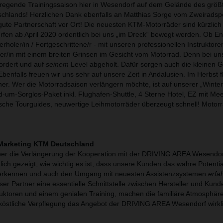
fregende Trainingssaison hier in Wesendorf auf dem Gelände des größ
chlands! Herzlichen Dank ebenfalls an Matthias Sorge vom Zweiradsp
gute Partnerschaft vor Ort! Die neuesten KTM-Motorräder sind kürzlich 
fen ab April 2020 ordentlich bei uns „im Dreck“ bewegt werden. Ob E
rholer/in / Fortgeschrittene/r - mit unseren professionellen Instruktoren
er/in mit einem breiten Grinsen im Gesicht vom Motorrad. Denn bei uns
fordert und auf
seinem
Level abgeholt. Dafür sorgen auch die kleinen 
benfalls freuen wir uns sehr auf unsere Zeit in Andalusien. Im Herbst f
er. Wer die Motorradsaison verlängern möchte, ist auf unserer „Winter
-um-Sorglos-Paket inkl. Flughafen-Shuttle, 4 Sterne Hotel, EZ mit Mee
tsche Tourguides, neuwertige Leihmotorräder überzeugt schnell! Motor
f Marketing KTM Deutschland
über die Verlängerung der Kooperation mit der DRIVING AREA Wesendor
tlich gezeigt, wie wichtig es ist, dass unsere Kunden das wahre Potent
kennen und auch den Umgang mit neuesten Assistenzsystemen
erfa
ser Partner eine essentielle Schnittstelle zwischen Hersteller und Kun
ruktoren und einem genialen Training, machen die familiäre Atmosphäre,
 köstliche Verpflegung das Angebot der DRIVING AREA Wesendorf wirkl