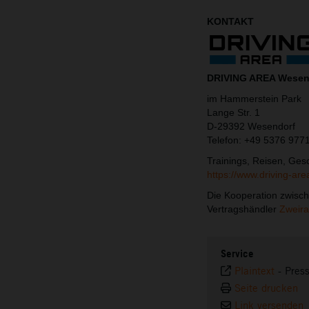
KONTAKT
DRIVING AREA Wesen
im Hammerstein Park
Lange Str. 1
D-29392 Wesendorf
Telefon: +49 5376 977
Trainings, Reisen, Ges
https://www.driving-are
Die Kooperation zwisc
Vertragshändler
Zweira
Service
Plaintext
-
Pres
Seite drucken
Link versenden