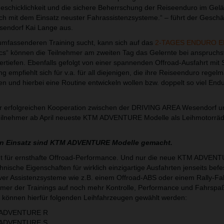
eschicklichkeit und die sichere Beherrschung der Reiseenduro im Gel
uch mit dem Einsatz neuster Fahrassistenzsysteme.“ – führt der Geschä
endorf Kai Lange aus.
mfassenderen Training sucht, kann sich auf das
2-TAGES ENDURO E
cs“ können die Teilnehmer am zweiten Tag das Gelernte bei anspruchs
rtiefen. Ebenfalls gefolgt von einer spannenden Offroad-Ausfahrt mit
ng empfiehlt sich für v.a. für all diejenigen, die ihre Reiseenduro regel
n und hierbei eine Routine entwickeln wollen bzw. doppelt so viel En
der erfolgreichen Kooperation zwischen der DRIVING AREA Wesendorf 
eilnehmer ab April neueste KTM ADVENTURE Modelle als Leihmotorrä
en Einsatz sind KTM ADVENTURE Modelle gemacht.
für ernsthafte Offroad-Performance. Und nur die neue KTM ADVEN
hnische Eigenschaften für wirklich einzigartige Ausfahrten jenseits befe
iver Assistenzsysteme wie z.B. einem Offroad-ABS oder einem Rally-F
hmer der Trainings auf noch mehr Kontrolle, Performance und Fahrspa
 können hierfür folgenden Leihfahrzeugen gewählt werden:
 ADVENTURE R
 ADVENTURE S