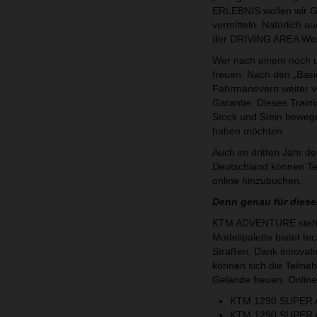
ERLEBNIS wollen wir G
vermitteln. Natürlich a
der DRIVING AREA Wes
Wer nach einem noch u
freuen. Nach den „Basi
Fahrmanövern weiter ve
Garantie. Dieses Traini
Stock und Stein bewege
haben möchten.
Auch im dritten Jahr 
Deutschland können T
online hinzubuchen.
Denn genau für dies
KTM ADVENTURE steht 
Modellpalette bietet tec
Straßen. Dank innovat
können sich die Teilne
Gelände freuen. Online
KTM 1290 SUPER
KTM 1290 SUPER