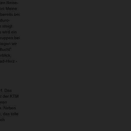
ten Reise-
ort Meine
bereits bei
nduro-
 steigt
 wird ein
Gruppen bei
liegen wir
flucht“
rblick,
rad-Herz -
f. Das
ial der KTM
hren
de. Neben
 das tolle
ich