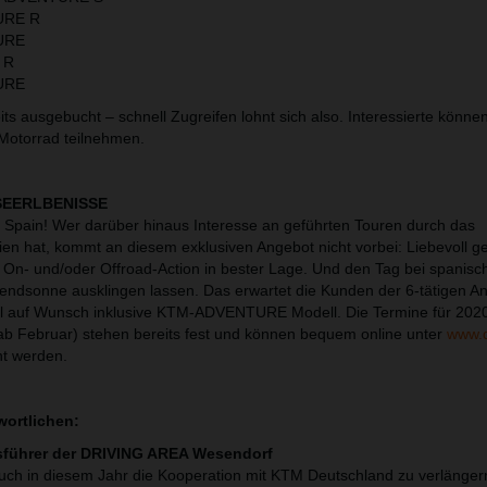
URE R
URE
 R
URE
its ausgebucht – schnell Zugreifen lohnt sich also. Interessierte können
Motorrad teilnehmen.
SEERLBENISSE
Spain! Wer darüber hinaus Interesse an geführten Touren durch das
n hat, kommt an diesem exklusiven Angebot nicht vorbei: Liebevoll g
On- und/oder Offroad-Action in bester Lage. Und den Tag bei spanisc
Abendsonne ausklingen lassen. Das erwartet die Kunden der 6-tätigen A
el auf Wunsch inklusive KTM-ADVENTURE Modell. Die Termine für 202
b Februar) stehen bereits fest und können bequem online unter
www.
t werden.
wortlichen:
sführer der DRIVING AREA Wesendorf
 auch in diesem Jahr die Kooperation mit KTM Deutschland zu verlänge