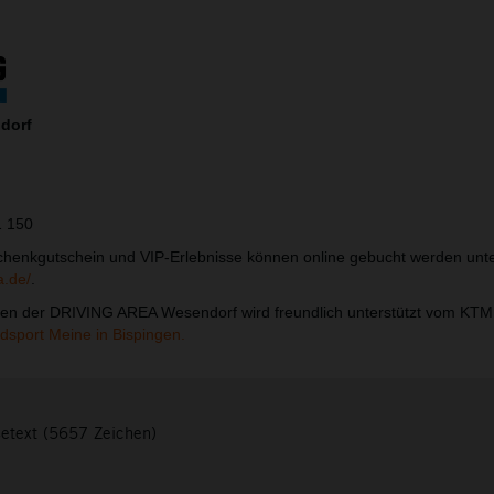
dorf
1 150
chenkgutschein und VIP-Erlebnisse können online gebucht werden unt
a.de/
.
hen der DRIVING AREA Wesendorf wird freundlich unterstützt vom KTM
dsport Meine in Bispingen.
setext (5657 Zeichen)