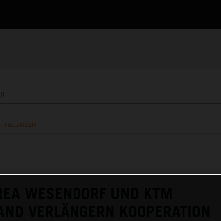
ITTEILUNGEN
AREA WESENDORF UND KTM
AND VERLÄNGERN KOOPERATION