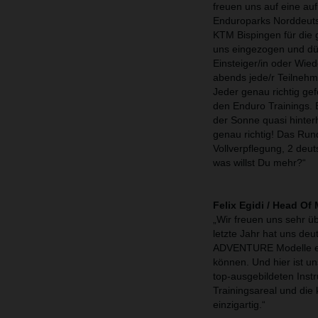
freuen uns auf eine au
Enduroparks Norddeuts
KTM Bispingen für die 
uns eingezogen und dür
Einsteiger/in oder Wiede
abends jede/r Teilnehm
Jeder genau richtig ge
den Enduro Trainings. E
der Sonne quasi hinterh
genau richtig! Das Rund
Vollverpflegung, 2 deu
was willst Du mehr?“
Felix Egidi / Head O
„Wir freuen uns sehr 
letzte Jahr hat uns deu
ADVENTURE Modelle er
können. Und hier ist un
top-ausgebildeten Inst
Trainingsareal und die
einzigartig.“