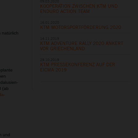
09.03.2020
KOOPERATION ZWISCHEN KTM UND
ENDURO ACTION TEAM
16.01.2020
KTM MOTORSPORTFÖRDERUNG 2020
 natürlich
14.11.2019
KTM ADVENTURE RALLY 2020 ANKERT
VOR GRIECHENLAND
29.10.2019
KTM PRESSEKONFERENZ AUF DER
EICMA 2019
eplante
hen
ndalusien-
0 (ab
da-
rn und