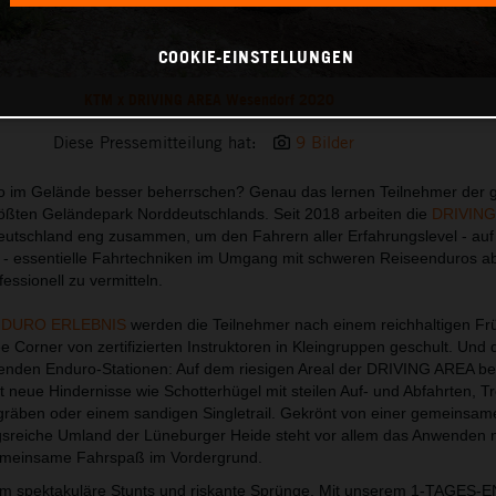
COOKIE-EINSTELLUNGEN
KTM x DRIVING AREA Wesendorf 2020
Diese Pressemitteilung hat:
9 Bilder
o im Gelände besser beherrschen? Genau das lernen Teilnehmer der 
ößten Geländepark Norddeutschlands. Seit 2018 arbeiten die
DRIVING
tschland eng zusammen, um den Fahrern aller Erfahrungslevel - au
essentielle Fahrtechniken im Umgang mit schweren Reiseenduros ab
essionell zu vermitteln.
NDURO ERLEBNIS
werden die Teilnehmer nach einem reichhaltigen Fr
Corner von zertifizierten Instruktoren in Kleingruppen geschult. Und d
enden Enduro-Stationen: Auf dem riesigen Areal der DRIVING AREA be
itt neue Hindernisse wie Schotterhügel mit steilen Auf- und Abfahrten, 
räben oder einem sandigen Singletrail. Gekrönt von einer gemeinsam
sreiche Umland der Lüneburger Heide steht vor allem das Anwenden n
emeinsame Fahrspaß im Vordergrund.
um spektakuläre Stunts und riskante Sprünge. Mit unserem 1-TAGES