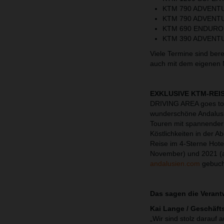
KTM 790 ADVENT
KTM 790 ADVENT
KTM 690 ENDURO
KTM 390 ADVENT
Viele Termine sind bere
auch mit dem eigenen 
EXKLUSIVE KTM-REI
DRIVING AREA goes to 
wunderschöne Andalusie
Touren mit spannender 
Köstlichkeiten in der 
Reise im 4-Sterne Hot
November) und 2021 (a
andalusien.com
gebuch
Das sagen die Verant
Kai Lange / Geschäft
„Wir sind stolz darauf