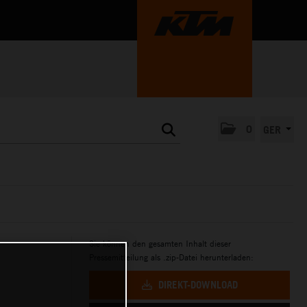
0
GER
Sie können den gesamten Inhalt dieser
Pressemitteilung als .zip-Datei herunterladen:
DIREKT-DOWNLOAD